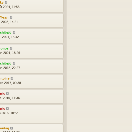
nky
ût 2024, 11:56
lY-san
l. 2023, 14:21
rchibald
t. 2021, 15:42
ronos
nv. 2021, 18:26
rchibald
nv. 2018, 22:27
ntoine
rs 2017, 00:38
eric
c. 2016, 17:36
eric
n 2016, 18:53
ontag