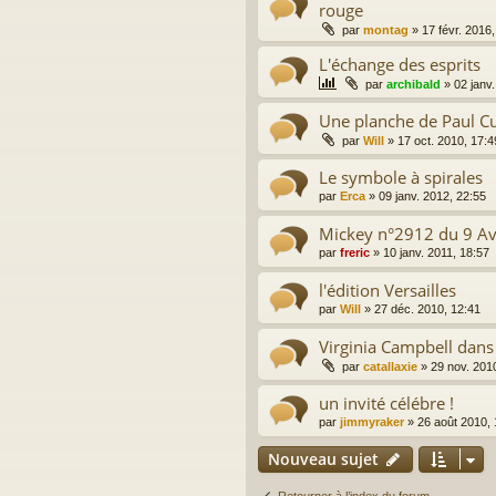
rouge
par
montag
»
17 févr. 2016
L'échange des esprits
par
archibald
»
02 janv
Une planche de Paul Cu
par
Will
»
17 oct. 2010, 17:4
Le symbole à spirales
par
Erca
»
09 janv. 2012, 22:55
Mickey n°2912 du 9 Av
par
freric
»
10 janv. 2011, 18:57
l'édition Versailles
par
Will
»
27 déc. 2010, 12:41
Virginia Campbell dan
par
catallaxie
»
29 nov. 201
un invité célébre !
par
jimmyraker
»
26 août 2010, 
Nouveau sujet