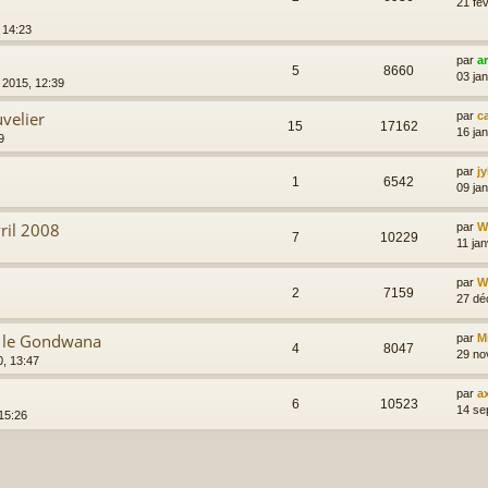
21 fév
, 14:23
par
a
5
8660
03 ja
. 2015, 12:39
velier
par
ca
15
17162
16 jan
9
par
j
1
6542
09 ja
ril 2008
par
Wi
7
10229
11 jan
par
Wi
2
7159
27 dé
s le Gondwana
par
M
4
8047
29 no
0, 13:47
par
a
6
10523
14 se
15:26