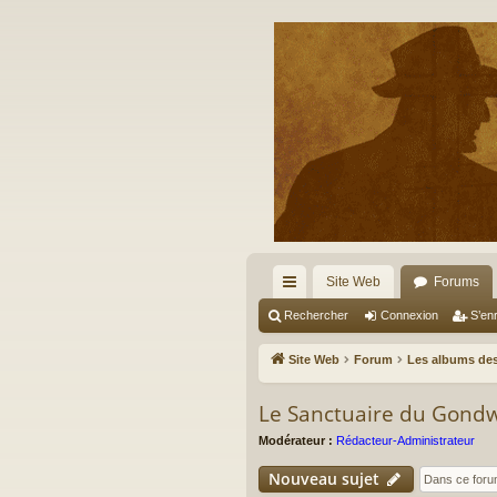
Site Web
Forums
cc
Rechercher
Connexion
S’enr
ès
Site Web
Forum
Les albums des
ra
Le Sanctuaire du Gond
pi
Modérateur :
Rédacteur-Administrateur
de
Nouveau sujet