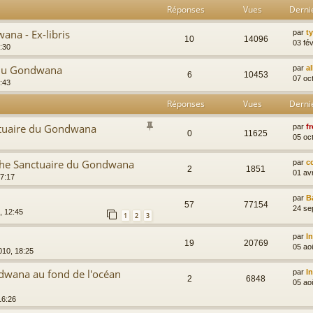
Réponses
Vues
Derni
ana - Ex-libris
par
t
10
14096
03 fév
:30
 du Gondwana
par
a
6
10453
07 oc
:43
Réponses
Vues
Derni
ctuaire du Gondwana
par
fr
0
11625
05 oc
che Sanctuaire du Gondwana
par
c
2
1851
01 av
7:17
par
B
57
77154
24 se
, 12:45
1
2
3
par
I
19
20769
05 ao
010, 18:25
dwana au fond de l'océan
par
I
2
6848
05 ao
16:26