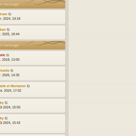
er message
ytram
r. 2024, 19:18
lban
t. 2025, 18:44
er message
eric
t. 2018, 13:00
charlie
r. 2026, 14:35
alek et Mortamer
pt. 2024, 17:02
nky
ût 2024, 15:50
nky
ût 2024, 15:42