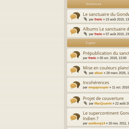
Annonces
Le sanctuaire du Gondw
par
freric
»
23 août 2010, 13
Albums Le sanctuaire
par
freric
»
07 août 2010, 23
Sujets
Prépublication du san
par
freric
»
05 oct. 2018, 13:00
Mise en couleurs plan
par
alban
»
28 mars 2026, 1
Incohérences
par
megaprosper
»
11 oct. 2010
Projet de couverture
par
MacQuarrie
»
22 août 2
Le supercontinent Gon
Indien ?
par
axelborg14
»
20 nov. 2011, 