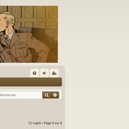
A
FA
on
’e
Q
ne
nr
Rechercher
Recherche avancée
xi
eg
on
ist
re
21 sujets • Page
1
sur
1
r