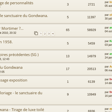
nge de personnalités
par
I
3
2721
05 ao
0
r le sanctuaire du Gondwana.
par
o
5
11397
30 jui
r Mortimer ?...
par
a
65
58929
04 oc
t 2010, 20:32
1
2
3
4
en 1958.
par
K
5
5459
03 ja
oires précédentes (SG )
par
a
13
14979
24 ja
3, 12:43
 du Gondwana
par
A
17
20513
06 ma
2:05
ssage exposition
par
fr
1
6139
14 dé
loriage - le sanctuaire du
par
fr
9
10949
16 jui
ana - Tirage de luxe toilé
par
m
2
6936