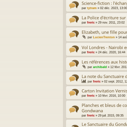
Science-fiction : l'écha
par
tytram
»
02 déc. 2023, 13:0
La Police d'écriture su
par
freric
»
29 nov. 2011, 23:02
Elizabeth, une fille pou
par
LucienTrenton
»
14 aoû
Vol Londres - Nairobi 
par
freric
»
24 déc. 2020, 16:44
Les références aux hist
par
archibald
»
12 févr. 201
La note du Sanctuaire
par
freric
»
02 sept. 2012, 1
Carton Invitation Verni
par
freric
»
10 févr. 2016, 10:00
Planches et bleus de co
Gondwana
par
freric
»
29 juil. 2015, 09:35
Le Sanctuaire du Gondw