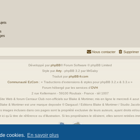
jets
s
ges
Nous contacter
Supprimer 
Développé par
phpBB
® Forum Software © phpBB Limited
Style par
Arty
- phpBB 3.2 par MrGaby
Traduit par
phpBB-fr.com
Communauté EzCom
: « Traductions d'extensions & styles pour phpBB 3.2.x & 3.3.x »
Forum hébergé par les services d’
OVH
2 rue Kellermann - 59100 Roubaix - France - tél 1007
ite Web & forum Centaur Club non-officiels sur Blake & Mortimer, mis en ligne le mercredi 4 aou
Blake & Mortimer est une marque deposée © Dargaud / Editions Blake & Mortimer / Studio Jacob
s images incluses dans ces pages sont la propriété exclusive de leurs auteurs, ayant droits et/ou
 ici qu'à titre de référence ou d'illustration. Si les propriétaires le désirent, elles seront retirées 
 de cookies.
En savoir plus
Confidentialité
|
Conditions