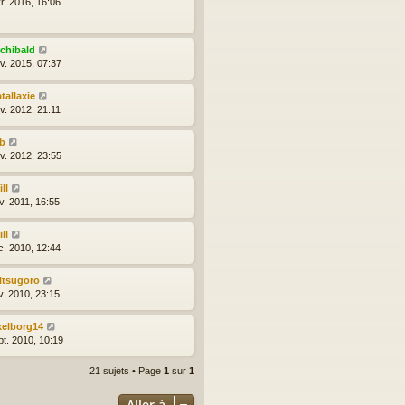
r. 2016, 16:06
rchibald
nv. 2015, 07:37
tallaxie
v. 2012, 21:11
yb
nv. 2012, 23:55
ll
v. 2011, 16:55
ll
c. 2010, 12:44
itsugoro
v. 2010, 23:15
xelborg14
pt. 2010, 10:19
21 sujets • Page
1
sur
1
Aller à