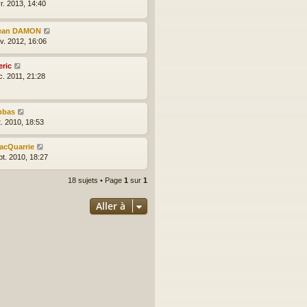
r. 2013, 14:40
ean DAMON
nv. 2012, 16:06
eric
c. 2011, 21:28
bbas
t. 2010, 18:53
acQuarrie
pt. 2010, 18:27
18 sujets • Page
1
sur
1
Aller à