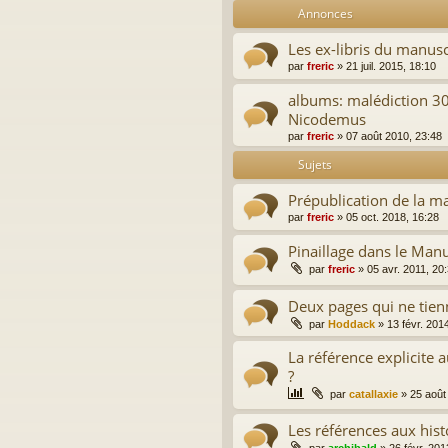
Annonces
Les ex-libris du manus
par
freric
»
21 juil. 2015, 18:10
albums: malédiction 30
Nicodemus
par
freric
»
07 août 2010, 23:48
Sujets
Prépublication de la ma
par
freric
»
05 oct. 2018, 16:28
Pinaillage dans le Man
par
freric
»
05 avr. 2011, 20
Deux pages qui ne tien
par
Hoddack
»
13 févr. 201
La référence explicite 
?
par
catallaxie
»
25 août
Les références aux his