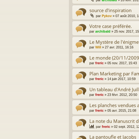
par
archibald
»
26 févr. 201
source d'inspiration
par
Pykov
»
07 août 2010, 1
Votre case préférée.
par
archibald
»
25 nov. 2017, 15
Le Mystère de l'énigme
par
Will
»
27 avr. 2011, 16:16
Le monde (20/11/2009
par
freric
»
05 nov. 2017, 15:43
Plan Marketing par Fam
par
freric
»
14 juin 2017, 10:59
Un tableau d'André Juil
par
freric
»
23 févr. 2012, 20:50
Les planches vendues 
par
freric
»
05 avr. 2015, 21:08
La note du Manuscrit 
par
freric
»
02 sept. 2012, 1
La pantoufle et Jacobs