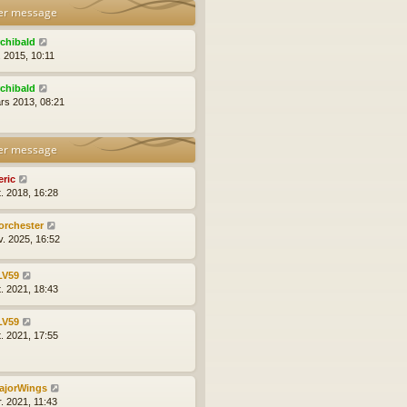
er message
rchibald
l. 2015, 10:11
rchibald
rs 2013, 08:21
er message
eric
t. 2018, 16:28
orchester
v. 2025, 16:52
LV59
t. 2021, 18:43
LV59
t. 2021, 17:55
ajorWings
r. 2021, 11:43