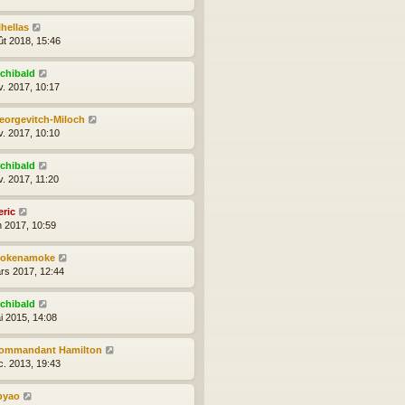
lhellas
ût 2018, 15:46
rchibald
v. 2017, 10:17
eorgevitch-Miloch
v. 2017, 10:10
rchibald
v. 2017, 11:20
eric
n 2017, 10:59
okenamoke
rs 2017, 12:44
rchibald
i 2015, 14:08
ommandant Hamilton
c. 2013, 19:43
byao