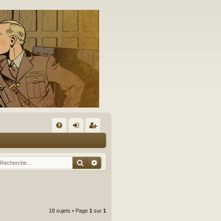
A
FA
on
’e
Q
ne
nr
Rechercher
Recherche avancée
xi
eg
on
ist
re
18 sujets • Page
1
sur
1
r