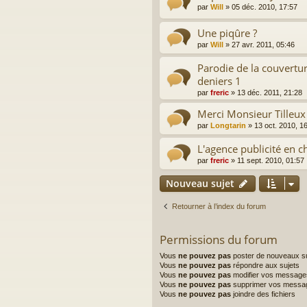
par
Will
»
05 déc. 2010, 17:57
Une piqûre ?
par
Will
»
27 avr. 2011, 05:46
Parodie de la couvertu
deniers 1
par
freric
»
13 déc. 2011, 21:28
Merci Monsieur Tilleux
par
Longtarin
»
13 oct. 2010, 1
L'agence publicité en 
par
freric
»
11 sept. 2010, 01:57
Nouveau sujet
Retourner à l’index du forum
Permissions du forum
Vous
ne pouvez pas
poster de nouveaux su
Vous
ne pouvez pas
répondre aux sujets
Vous
ne pouvez pas
modifier vos message
Vous
ne pouvez pas
supprimer vos messa
Vous
ne pouvez pas
joindre des fichiers