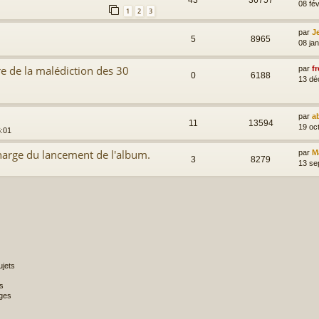
43
36757
08 fév
1
2
3
par
J
5
8965
08 ja
re de la malédiction des 30
par
fr
0
6188
13 dé
par
a
11
13594
19 oc
6:01
charge du lancement de l'album.
par
M
3
8279
13 se
jets
s
ges