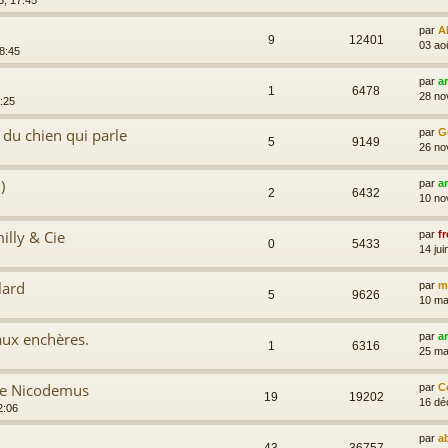
3, 17:45
par
A
9
12401
03 ao
8:45
par
a
1
6478
28 no
:25
 du chien qui parle
par
G
5
9149
26 no
)
par
a
2
6432
10 no
illy & Cie
par
fr
0
5433
14 jui
lard
par
m
5
9626
10 ma
aux enchères.
par
a
1
6316
25 ma
de Nicodemus
par
C
19
19202
16 dé
2:06
par
a