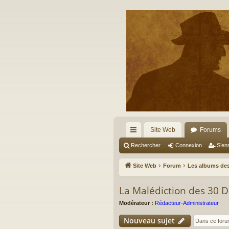
Site Web
Forums
cc
Rechercher
Connexion
S’enr
ès
Site Web
Forum
Les albums des
ra
La Malédiction des 30 
pi
Modérateur :
Rédacteur-Administrateur
de
Nouveau sujet