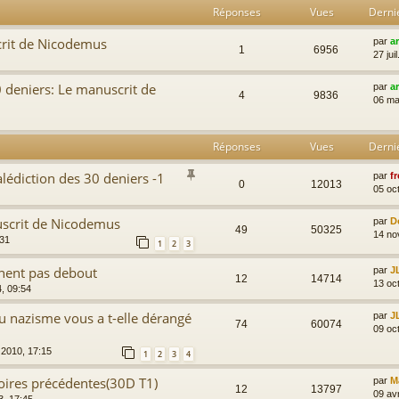
Réponses
Vues
Derni
crit de Nicodemus
par
a
1
6956
27 jui
 deniers: Le manuscrit de
par
a
4
9836
06 ma
Réponses
Vues
Derni
lédiction des 30 deniers -1
par
fr
0
12013
05 oc
uscrit de Nicodemus
par
D
49
50325
14 no
:31
1
2
3
nent pas debout
par
J
12
14714
13 oc
4, 09:54
au nazisme vous a t-elle dérangé
par
J
74
60074
09 oc
 2010, 17:15
1
2
3
4
toires précédentes(30D T1)
par
M
12
13797
09 av