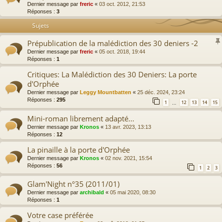
Dernier message par
freric
«
03 oct. 2012, 21:53
Réponses :
3
Sujets
Prépublication de la malédiction des 30 deniers -2
Dernier message par
freric
«
05 oct. 2018, 19:44
Réponses :
1
Critiques: La Malédiction des 30 Deniers: La porte
d'Orphée
Dernier message par
Leggy Mountbatten
«
25 déc. 2024, 23:24
Réponses :
295
1
12
13
14
15
…
Mini-roman librement adapté...
Dernier message par
Kronos
«
13 avr. 2023, 13:13
Réponses :
12
La pinaille à la porte d'Orphée
Dernier message par
Kronos
«
02 nov. 2021, 15:54
Réponses :
56
1
2
3
Glam'Night n°35 (2011/01)
Dernier message par
archibald
«
05 mai 2020, 08:30
Réponses :
1
Votre case préférée