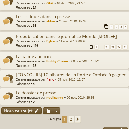
Dernier message par
Olrik
«
01 déc. 2010, 21:57
Réponses :
14
Les critiques dans la presse
Dernier message par
abbas
«
28 nov. 2010, 15:32
Réponses :
63
1
2
3
4
Prépublication dans le journal Le Monde [SPOILER]
Dernier message par
Pykov
«
11 nov. 2010, 08:40
Réponses :
448
1
20
21
22
23
…
La bande annonce...
Dernier message par
Bobby Cowen
«
09 nov. 2010, 18:52
Réponses :
15
[CONCOURS] 10 albums de La Porte d'Orphée à gagner
Dernier message par
freric
«
05 nov. 2010, 12:37
Réponses :
4
Le dossier de presse
Dernier message par
rigolissimo
«
02 nov. 2010, 19:55
Réponses :
2
Nouveau sujet
2
1
Suivante
26 sujets