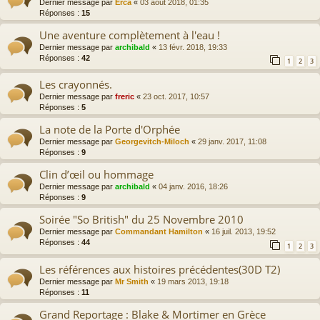
Dernier message par
Erca
«
03 août 2018, 01:35
Réponses :
15
Une aventure complètement à l'eau !
Dernier message par
archibald
«
13 févr. 2018, 19:33
Réponses :
42
1
2
3
Les crayonnés.
Dernier message par
freric
«
23 oct. 2017, 10:57
Réponses :
5
La note de la Porte d'Orphée
Dernier message par
Georgevitch-Miloch
«
29 janv. 2017, 11:08
Réponses :
9
Clin d’œil ou hommage
Dernier message par
archibald
«
04 janv. 2016, 18:26
Réponses :
9
Soirée "So British" du 25 Novembre 2010
Dernier message par
Commandant Hamilton
«
16 juil. 2013, 19:52
Réponses :
44
1
2
3
Les références aux histoires précédentes(30D T2)
Dernier message par
Mr Smith
«
19 mars 2013, 19:18
Réponses :
11
Grand Reportage : Blake & Mortimer en Grèce