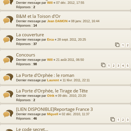
Dernier message par
Will
«
07 déc. 2012, 17:55
Réponses :
2
B&M et la Toison d'Or
Dernier message par
Jean DAMON
«
08 janv. 2012, 16:44
Réponses :
14
La couverture
Dernier message par
Erca
«
28 sept. 2011, 20:25
Réponses :
37
1
2
Concours
Dernier message par
Will
«
21 août 2011, 06:50
Réponses :
98
1
2
3
4
5
La Porte d'Orphée : le roman
Dernier message par
Laurent
«
11 févr. 2011, 22:11
La Porte d'Orphée, le Tirage de Tête
Dernier message par
Olrik
«
09 déc. 2010, 23:20
Réponses :
2
[LIEN DISPONIBLE]Reportage France 3
Dernier message par
Miguell
«
02 déc. 2010, 11:37
Réponses :
46
1
2
3
Le code secret...