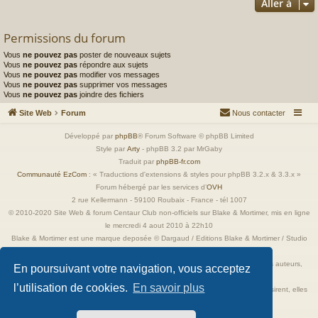
Aller à
Permissions du forum
Vous
ne pouvez pas
poster de nouveaux sujets
Vous
ne pouvez pas
répondre aux sujets
Vous
ne pouvez pas
modifier vos messages
Vous
ne pouvez pas
supprimer vos messages
Vous
ne pouvez pas
joindre des fichiers
Site Web
Forum
Nous contacter
Développé par
phpBB
® Forum Software © phpBB Limited
Style par
Arty
- phpBB 3.2 par MrGaby
Traduit par
phpBB-fr.com
Communauté EzCom
: « Traductions d'extensions & styles pour phpBB 3.2.x & 3.3.x »
Forum hébergé par les services d’
OVH
2 rue Kellermann - 59100 Roubaix - France - tél 1007
© 2010-2020 Site Web & forum Centaur Club non-officiels sur Blake & Mortimer, mis en ligne
le mercredi 4 aout 2010 à 22h10
Blake & Mortimer est une marque deposée © Dargaud / Editions Blake & Mortimer / Studio
Jacobs
Toutes les images incluses dans ces pages sont la propriété exclusive de leurs auteurs,
En poursuivant votre navigation, vous acceptez
ayant droits et/ou éditeurs.
l’utilisation de cookies.
En savoir plus
Elles ne sont ici qu'à titre de référence ou d'illustration. Si les propriétaires le désirent, elles
seront retirées immédiatement.