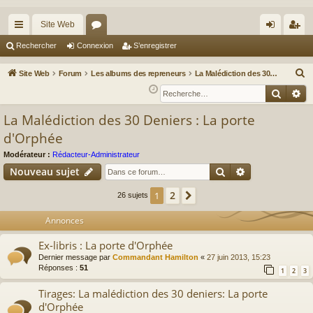
Site Web
cc
or
on
’e
Rechercher
Connexion
S’enregistrer
ès
u
ne
nr
R
Site Web
Forum
Les albums des repreneurs
La Malédiction des 30 Deniers : La porte d'Orphée
ra
m
xi
eg
e
Reche
Re
c
pi
s
on
ist
La Malédiction des 30 Deniers : La porte
h
de
re
d'Orphée
e
r
r
Modérateur :
Rédacteur-Administrateur
c
Rechercher
Recherche av
Nouveau sujet
h
2
1
Suivante
26 sujets
e
r
Annonces
Ex-libris : La porte d'Orphée
Dernier message par
Commandant Hamilton
«
27 juin 2013, 15:23
Réponses :
51
1
2
3
Tirages: La malédiction des 30 deniers: La porte
d'Orphée