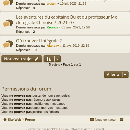
Dernier message par
tytram
«
10 juil. 2023, 21:33
Réponses :
4
Les aventures du capitaine Bu et du professeur Mo
/Intégrale Chinoise / 2021-07
Dernier message par
Kronos
«
01 janv. 2023, 19:58
Réponses :
2
Où trouver l'intégrale ?
Dernier message par
Alancay
«
11 avr. 2019, 22:19
Réponses :
19
Nouveau sujet
5 sujets • Page
1
sur
1
Aller à
Permissions du forum
Vous
ne pouvez pas
poster de nouveaux sujets
Vous
ne pouvez pas
répondre aux sujets
Vous
ne pouvez pas
modifier vos messages
Vous
ne pouvez pas
supprimer vos messages
Vous
ne pouvez pas
joindre des fichiers
Site Web
Forum
Nous contacter
Développé par
phpBB
® Forum Software © phpBB Limited