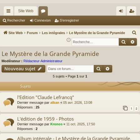
Site Web
cc
or
on
’e
Rechercher
Connexion
S’enregistrer
ès
u
ne
nr
R
Site Web
Forum
Les intégrales
Le Mystère de la Grande Pyramide
ra
m
xi
eg
e
Reche
Re
c
pi
s
on
ist
Le Mystère de la Grande Pyramide
h
de
re
e
Modérateur :
Rédacteur-Administrateur
r
r
Rechercher
Recherche av
Nouveau sujet
c
5 sujets • Page
1
sur
1
h
Sujets
e
r
l'Edition "Claude Lefrancq"
Dernier message par
alban
«
05 avr. 2026, 13:08
Réponses :
25
1
2
L'édition de 1959 - Photos
Dernier message par
Kronos
«
11 oct. 2025, 17:50
Réponses :
2
Album intégrale - Le Mystère de la Grande Pyramide.