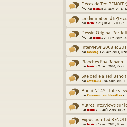
Décès de Ted BENOIT :(
par
freric
»
30 sept. 2016, 1
La damnation d'EPJ - c
par
freric
»
28 juin 2016, 09:27
Dessin Original Portfo
par
freric
»
29 janv. 2016, 0
Interviews 2008 et 20
par
montag
»
26 avr. 2014, 18:
Planches Ray Banana
par
freric
»
25 avr. 2014, 22:42
Site dédié à Ted Benoît
par
catallaxie
»
06 août 2010, 1
Bodoï Nº 45 - Intervie
par
Commandant Hamilton
»
1
Autres interviews sur 
par
freric
»
10 août 2010, 15:27
Exposition Ted BENOIT
par
freric
»
17 avr. 2013, 18:47