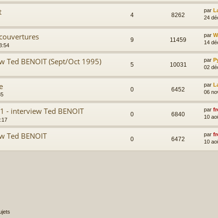
t
par
L
4
8262
24 dé
 couvertures
par
Wi
9
11459
14 dé
3:54
iew Ted BENOIT (Sept/Oct 1995)
par
P
5
10031
02 dé
e
par
L
0
6452
06 no
35
01 - interview Ted BENOIT
par
fr
0
6840
10 ao
:17
iew Ted BENOIT
par
fr
0
6472
10 ao
jets