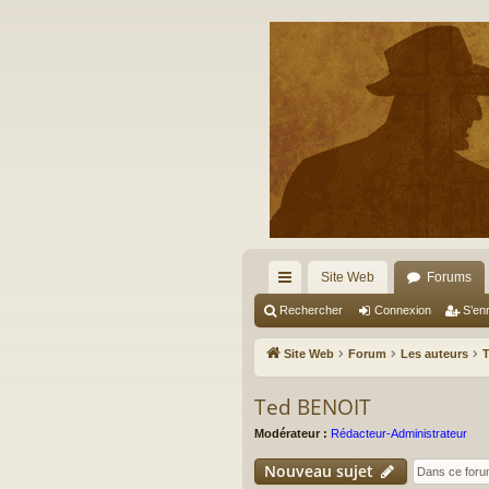
Site Web
Forums
cc
Rechercher
Connexion
S’enr
ès
Site Web
Forum
Les auteurs
ra
Ted BENOIT
pi
Modérateur :
Rédacteur-Administrateur
de
Nouveau sujet