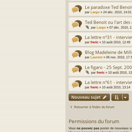
Le paradoxe Ted Benoi
par
Largo
»
24 déc. 2010, 14:01
Ted Benoit ou l'art des
par
Largo
»
07 déc. 2010, 1
La lettre n°31 - interv
par
freric
»
10 août 2010, 12:49
Blog Madeleine de Mill
par
Laurent
»
06 nov. 2010, 17:
Le figaro - 25 Sept. 20
par
freric
»
10 août 2010, 13
La lettre n°61 - interv
par
freric
»
10 août 2010, 13:14
Nouveau sujet
Retourner à l’index du forum
Permissions du forum
Vous
ne pouvez pas
poster de nouveaux su