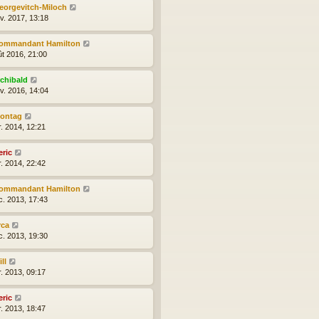
eorgevitch-Miloch
nv. 2017, 13:18
ommandant Hamilton
ût 2016, 21:00
rchibald
nv. 2016, 14:04
ontag
r. 2014, 12:21
eric
r. 2014, 22:42
ommandant Hamilton
c. 2013, 17:43
rca
c. 2013, 19:30
ll
r. 2013, 09:17
eric
r. 2013, 18:47