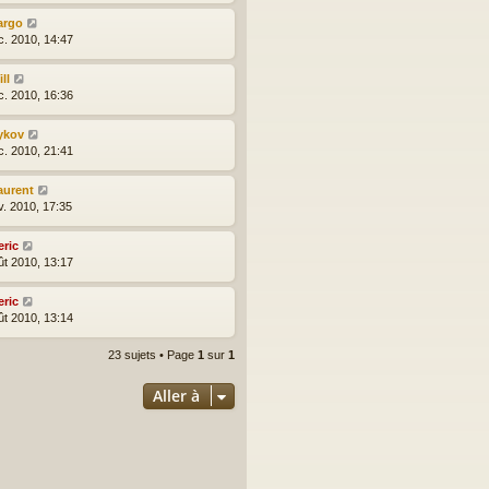
argo
c. 2010, 14:47
ll
c. 2010, 16:36
ykov
c. 2010, 21:41
aurent
v. 2010, 17:35
eric
ût 2010, 13:17
eric
ût 2010, 13:14
23 sujets • Page
1
sur
1
Aller à