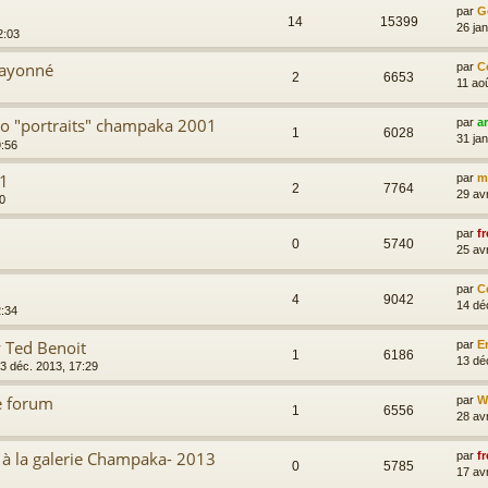
par
G
14
15399
26 ja
2:03
rayonné
par
C
2
6653
11 ao
lio "portraits" champaka 2001
par
a
1
6028
31 ja
9:56
11
par
m
2
7764
29 av
00
par
fr
0
5740
25 av
par
C
4
9042
14 dé
2:34
w Ted Benoit
par
E
1
6186
13 dé
3 déc. 2013, 17:29
le forum
par
Wi
1
6556
28 av
 à la galerie Champaka- 2013
par
fr
0
5785
17 av