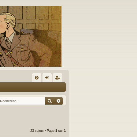
A
FA
on
’e
Q
ne
nr
Rechercher
Recherche avancée
xi
eg
on
ist
re
23 sujets • Page
1
sur
1
r