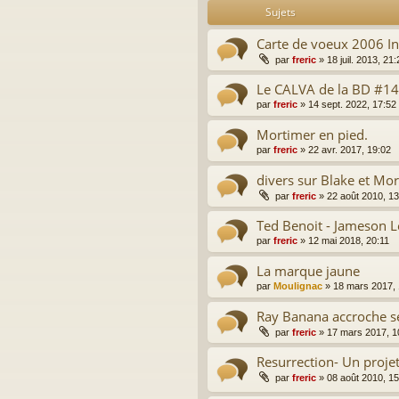
Sujets
Carte de voeux 2006 I
par
freric
»
18 juil. 2013, 21:
Le CALVA de la BD #14
par
freric
»
14 sept. 2022, 17:52
Mortimer en pied.
par
freric
»
22 avr. 2017, 19:02
divers sur Blake et Mo
par
freric
»
22 août 2010, 13
Ted Benoit - Jameson 
par
freric
»
12 mai 2018, 20:11
La marque jaune
par
Moulignac
»
18 mars 2017, 
Ray Banana accroche s
par
freric
»
17 mars 2017, 1
Resurrection- Un projet.
par
freric
»
08 août 2010, 15