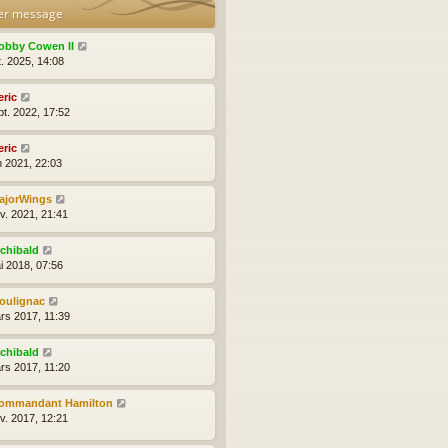
er message
obby Cowen II
t. 2025, 14:08
eric
pt. 2022, 17:52
eric
n 2021, 22:03
ajorWings
nv. 2021, 21:41
rchibald
i 2018, 07:56
oulignac
rs 2017, 11:39
rchibald
rs 2017, 11:20
ommandant Hamilton
nv. 2017, 12:21