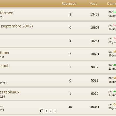
Réponses
Vues
Derni
nformex
par
B
8
13458
08 oc
26
 (septembre 2002)
par
fr
0
10603
14 se
par
fr
4
10281
02 jui
rtimer
par
M
7
10601
18 ja
:08
Le pub
par
a
1
9902
13 ma
par
M
0
5532
18 ma
11:39
es tableaux
par
a
1
6079
17 ma
0:34
..
par
C
46
45361
29 ja
:44
1
2
3