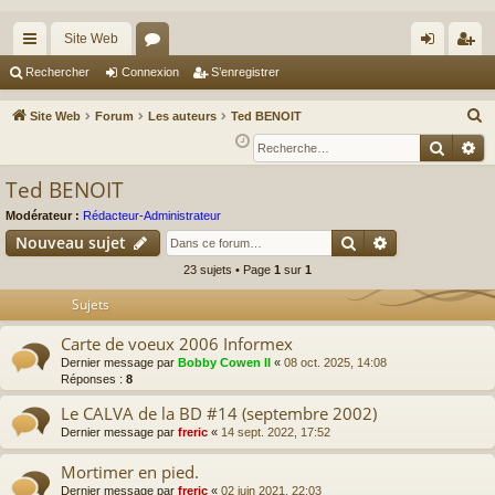
Site Web
cc
or
on
’e
Rechercher
Connexion
S’enregistrer
ès
u
ne
nr
R
Site Web
Forum
Les auteurs
Ted BENOIT
ra
m
xi
eg
e
Reche
Re
c
pi
s
on
ist
Ted BENOIT
h
de
re
e
Modérateur :
Rédacteur-Administrateur
r
r
Rechercher
Recherche av
Nouveau sujet
c
23 sujets • Page
1
sur
1
h
Sujets
e
r
Carte de voeux 2006 Informex
Dernier message par
Bobby Cowen II
«
08 oct. 2025, 14:08
Réponses :
8
Le CALVA de la BD #14 (septembre 2002)
Dernier message par
freric
«
14 sept. 2022, 17:52
Mortimer en pied.
Dernier message par
freric
«
02 juin 2021, 22:03