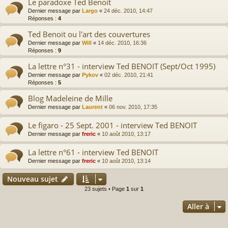
Le paradoxe Ted Benoit
Dernier message par
Largo
«
24 déc. 2010, 14:47
Réponses :
4
Ted Benoit ou l'art des couvertures
Dernier message par
Will
«
14 déc. 2010, 16:36
Réponses :
9
La lettre n°31 - interview Ted BENOIT (Sept/Oct 1995)
Dernier message par
Pykov
«
02 déc. 2010, 21:41
Réponses :
5
Blog Madeleine de Mille
Dernier message par
Laurent
«
06 nov. 2010, 17:35
Le figaro - 25 Sept. 2001 - interview Ted BENOIT
Dernier message par
freric
«
10 août 2010, 13:17
La lettre n°61 - interview Ted BENOIT
Dernier message par
freric
«
10 août 2010, 13:14
Nouveau sujet
23 sujets • Page
1
sur
1
Aller à