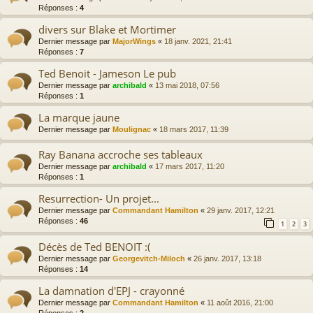
Réponses :
4
divers sur Blake et Mortimer
Dernier message par
MajorWings
«
18 janv. 2021, 21:41
Réponses :
7
Ted Benoit - Jameson Le pub
Dernier message par
archibald
«
13 mai 2018, 07:56
Réponses :
1
La marque jaune
Dernier message par
Moulignac
«
18 mars 2017, 11:39
Ray Banana accroche ses tableaux
Dernier message par
archibald
«
17 mars 2017, 11:20
Réponses :
1
Resurrection- Un projet...
Dernier message par
Commandant Hamilton
«
29 janv. 2017, 12:21
Réponses :
46
1
2
3
Décès de Ted BENOIT :(
Dernier message par
Georgevitch-Miloch
«
26 janv. 2017, 13:18
Réponses :
14
La damnation d'EPJ - crayonné
Dernier message par
Commandant Hamilton
«
11 août 2016, 21:00