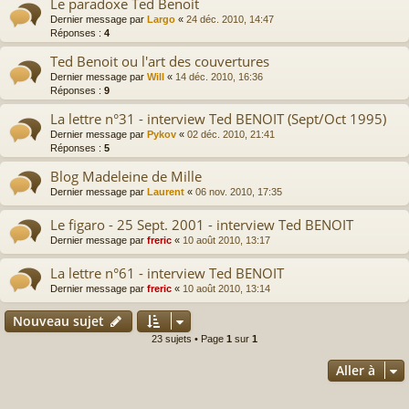
Le paradoxe Ted Benoit
Dernier message par
Largo
«
24 déc. 2010, 14:47
Réponses :
4
Ted Benoit ou l'art des couvertures
Dernier message par
Will
«
14 déc. 2010, 16:36
Réponses :
9
La lettre n°31 - interview Ted BENOIT (Sept/Oct 1995)
Dernier message par
Pykov
«
02 déc. 2010, 21:41
Réponses :
5
Blog Madeleine de Mille
Dernier message par
Laurent
«
06 nov. 2010, 17:35
Le figaro - 25 Sept. 2001 - interview Ted BENOIT
Dernier message par
freric
«
10 août 2010, 13:17
La lettre n°61 - interview Ted BENOIT
Dernier message par
freric
«
10 août 2010, 13:14
Nouveau sujet
23 sujets • Page
1
sur
1
Aller à