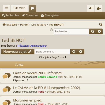
Site Web
cc
or
on
’e
Rechercher
Connexion
S’enregistrer
ès
u
ne
nr
R
Site Web
Forum
Les auteurs
Ted BENOIT
ra
m
xi
eg
e
Reche
Re
c
pi
s
on
ist
Ted BENOIT
h
de
re
e
Modérateur :
Rédacteur-Administrateur
r
r
Rechercher
Recherche av
Nouveau sujet
c
23 sujets • Page
1
sur
1
h
Sujets
e
r
Carte de voeux 2006 Informex
Dernier message par
Bobby Cowen II
«
08 oct. 2025, 14:08
Réponses :
8
Le CALVA de la BD #14 (septembre 2002)
Dernier message par
freric
«
14 sept. 2022, 17:52
Mortimer en pied.
Dernier message par
freric
«
02 juin 2021, 22:03