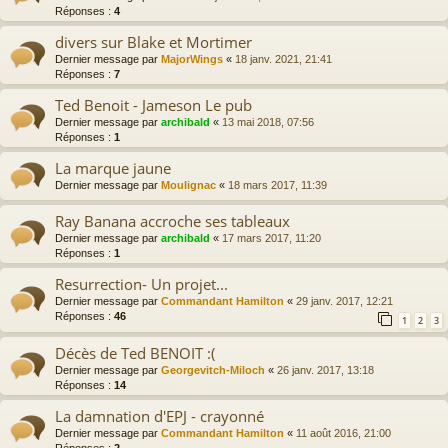
Réponses :
4
divers sur Blake et Mortimer
Dernier message par
MajorWings
«
18 janv. 2021, 21:41
Réponses :
7
Ted Benoit - Jameson Le pub
Dernier message par
archibald
«
13 mai 2018, 07:56
Réponses :
1
La marque jaune
Dernier message par
Moulignac
«
18 mars 2017, 11:39
Ray Banana accroche ses tableaux
Dernier message par
archibald
«
17 mars 2017, 11:20
Réponses :
1
Resurrection- Un projet...
Dernier message par
Commandant Hamilton
«
29 janv. 2017, 12:21
Réponses :
46
1
2
3
Décès de Ted BENOIT :(
Dernier message par
Georgevitch-Miloch
«
26 janv. 2017, 13:18
Réponses :
14
La damnation d'EPJ - crayonné
Dernier message par
Commandant Hamilton
«
11 août 2016, 21:00