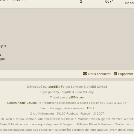
2
6674
02 ao
jets
s
ges
Nous contacter
Supprimer 
Développé par
phpBB
® Forum Software © phpBB Limited
Style par
Arty
- phpBB 3.2 par MrGaby
Traduit par
phpBB-fr.com
Communauté EzCom
: « Traductions d'extensions & styles pour phpBB 3.2.x & 3.3.x »
Forum hébergé par les services d’
OVH
2 rue Kellermann - 59100 Roubaix - France - tél 1007
ite Web & forum Centaur Club non-officiels sur Blake & Mortimer, mis en ligne le mercredi 4 aou
Blake & Mortimer est une marque deposée © Dargaud / Editions Blake & Mortimer / Studio Jacob
s images incluses dans ces pages sont la propriété exclusive de leurs auteurs, ayant droits et/ou