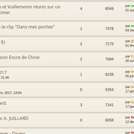
ann et Vuillemenin réunis sur un
par
a
4
8549
01 av
timer
 le clip "Dans mes poches"
par
a
1
7478
03 ma
18)
par
j5
2
7175
01 fév
essin Encre de Chine
par
C
2
7094
28 oc
2017
par
l
1
6239
05 jui
 21:46
par
G
0
5354
17 ja
nv. 2017, 13:04
ard.
par
G
3
7141
17 ja
ar A. JUILLARD
par
fr
0
6058
12 dé
imer - Divers
par
fr