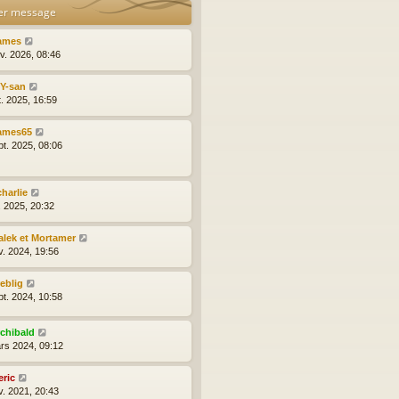
er message
ames
nv. 2026, 08:46
lY-san
t. 2025, 16:59
ames65
pt. 2025, 08:06
charlie
l. 2025, 20:32
alek et Mortamer
v. 2024, 19:56
reblig
pt. 2024, 10:58
rchibald
rs 2024, 09:12
eric
v. 2021, 20:43