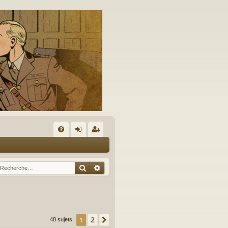
A
FA
on
’e
Q
ne
nr
Rechercher
Recherche avancée
xi
eg
on
ist
re
2
1
Suivante
48 sujets
r