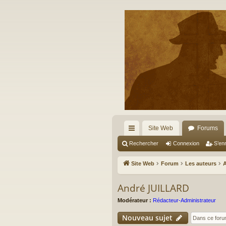
Site Web
Forums
cc
Rechercher
Connexion
S’enr
ès
Site Web
Forum
Les auteurs
ra
André JUILLARD
pi
Modérateur :
Rédacteur-Administrateur
de
Nouveau sujet