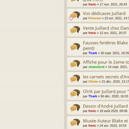
par
freric
»
17 nov. 2021, 20:43
Vos dédicaces Juillard
par
Prisoner
»
23 oct. 2021, 14:
Vente Juillard chez Da
par
freric
»
12 oct. 2021, 20:37
Fausses fenêtres Blak
peint)
par
Thark
»
30 sept. 2021, 16:25
Affiche pour le 2eme t
par
shamelord
»
14 sept. 2021,
les carnets secrets d’A
par
Olivier
»
21 déc. 2020, 13:1
Olrik par Juillard pour "
par
Thark
»
06 déc. 2020, 16:03
Dessin d'André Juillar
par
freric
»
18 août 2020, 09:08
Musée Auteur Blake et 
par
freric
»
24 avr. 2019, 15:53