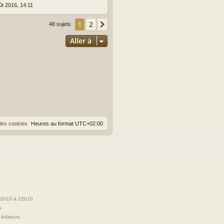
ût 2016, 14:11
2
1
Suivante
48 sujets
Aller à
les cookies
Heures au format
UTC+02:00
t 2010 à 22h10
s
 éditeurs.