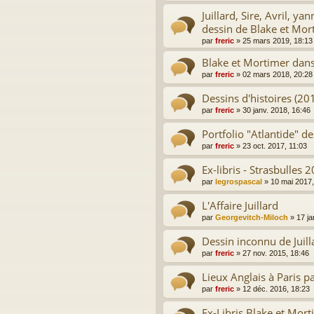
Juillard, Sire, Avril, y
dessin de Blake et Mor
par
freric
»
25 mars 2019, 18:13
Blake et Mortimer dans
par
freric
»
02 mars 2018, 20:28
Dessins d'histoires (20
par
freric
»
30 janv. 2018, 16:46
Portfolio "Atlantide" d
par
freric
»
23 oct. 2017, 11:03
Ex-libris - Strasbulles 
par
legrospascal
»
10 mai 2017,
L'Affaire Juillard
par
Georgevitch-Miloch
»
17 ja
Dessin inconnu de Juill
par
freric
»
27 nov. 2015, 18:46
Lieux Anglais à Paris p
par
freric
»
12 déc. 2016, 18:23
Ex-Libris Blake et Mort