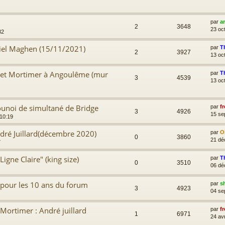
par
a
2
3648
23 oc
32
niel Maghen (15/11/2021)
par
T
2
3927
13 oc
e et Mortimer à Angoulême (mur
par
T
3
4539
13 oc
ounoi de simultané de Bridge
par
fr
3
4926
15 se
 10:19
ndré Juillard(décembre 2020)
par
Ol
0
3860
21 dé
7
Ligne Claire" (king size)
par
T
0
3510
06 dé
d pour les 10 ans du forum
par
s
3
4923
04 se
Mortimer : André juillard
par
fr
1
6971
24 av