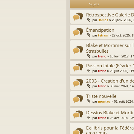
Sujets
Retrospective Galerie
par
James
»
29 janv. 2026, 
Émancipation
par
tytram
»
27 oct. 2025, 1
Blake et Mortimer sur l
Strasbulles
par
freric
»
16 févr. 2017, 1
Passion fatale (Février
par
freric
»
29 juin 2025, 11:
2003 - Creation d'un d
par
freric
»
06 nov. 2024, 14
Triste nouvelle
par
montag
»
01 août 2024,
Dessins Blake et Morti
par
freric
»
25 avr. 2014, 23
Ex-libris pour la Fédér
(2021/09)