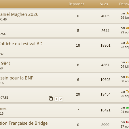
Réponses
Vues
Derni
 Daniel Maghen 2026
par
J
0
4005
29 ja
08:46
par
o
5
2644
29 oc
5:54
'affiche du festival BD
par
J
18
18901
23 se
7:46
 1984)
par
c
8
4367
04 jui
58
essin pour la BNP
par
B
6
10695
08 no
:55
par
T
20
13454
26 se
 07:51
1
2
mer.
par
a
7
18421
01 ma
:16
ation Française de Bridge
par
fr
0
3999
17 no