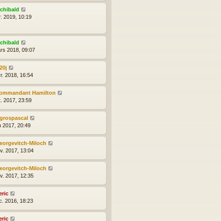
rchibald
r. 2019, 10:19
rchibald
rs 2018, 09:07
20j
r. 2018, 16:54
ommandant Hamilton
t. 2017, 23:59
egrospascal
n 2017, 20:49
eorgevitch-Miloch
nv. 2017, 13:04
eorgevitch-Miloch
nv. 2017, 12:35
eric
c. 2016, 18:23
eric