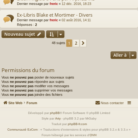
Dernier message par
freric
«
12 déc. 2016, 18:23
Ex-Libris Blake et Mortimer - Divers
Dernier message par
freric
«
02 août 2016, 14:11
Réponses :
2
Nouveau sujet
2
1
Suivante
48 sujets
Aller à
Permissions du forum
Vous
ne pouvez pas
poster de nouveaux sujets
Vous
ne pouvez pas
répondre aux sujets
Vous
ne pouvez pas
modifier vos messages
Vous
ne pouvez pas
supprimer vos messages
Vous
ne pouvez pas
joindre des fichiers
Site Web
Forum
Nous contacter
Développé par
phpBB
® Forum Software © phpBB Limited
Style par
Arty
- phpBB 3.2 par MrGaby
Traduit par
phpBB-fr.com
Communauté EzCom
: « Traductions d'extensions & styles pour phpBB 3.2.x & 3.3.x »
Forum hébergé par les services d’
OVH