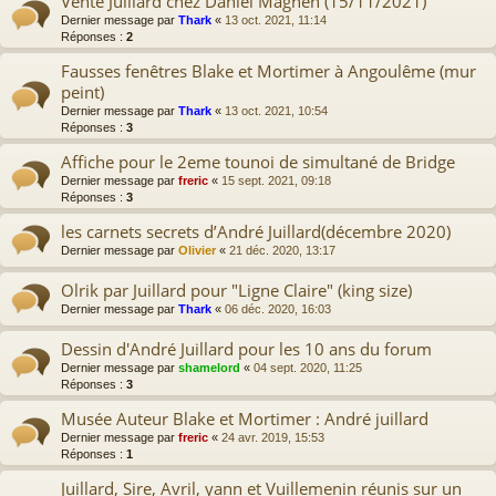
Vente Juillard chez Daniel Maghen (15/11/2021)
Dernier message par
Thark
«
13 oct. 2021, 11:14
Réponses :
2
Fausses fenêtres Blake et Mortimer à Angoulême (mur
peint)
Dernier message par
Thark
«
13 oct. 2021, 10:54
Réponses :
3
Affiche pour le 2eme tounoi de simultané de Bridge
Dernier message par
freric
«
15 sept. 2021, 09:18
Réponses :
3
les carnets secrets d’André Juillard(décembre 2020)
Dernier message par
Olivier
«
21 déc. 2020, 13:17
Olrik par Juillard pour "Ligne Claire" (king size)
Dernier message par
Thark
«
06 déc. 2020, 16:03
Dessin d'André Juillard pour les 10 ans du forum
Dernier message par
shamelord
«
04 sept. 2020, 11:25
Réponses :
3
Musée Auteur Blake et Mortimer : André juillard
Dernier message par
freric
«
24 avr. 2019, 15:53
Réponses :
1
Juillard, Sire, Avril, yann et Vuillemenin réunis sur un