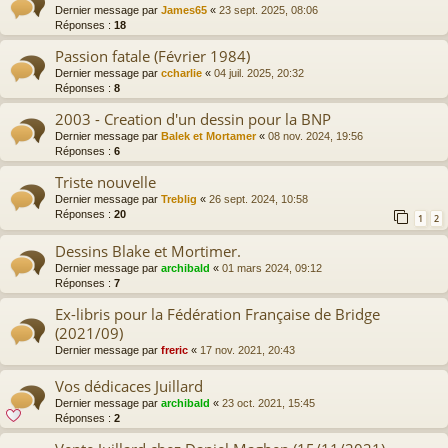
Dernier message par
James65
«
23 sept. 2025, 08:06
Réponses :
18
Passion fatale (Février 1984)
Dernier message par
ccharlie
«
04 juil. 2025, 20:32
Réponses :
8
2003 - Creation d'un dessin pour la BNP
Dernier message par
Balek et Mortamer
«
08 nov. 2024, 19:56
Réponses :
6
Triste nouvelle
Dernier message par
Treblig
«
26 sept. 2024, 10:58
Réponses :
20
1
2
Dessins Blake et Mortimer.
Dernier message par
archibald
«
01 mars 2024, 09:12
Réponses :
7
Ex-libris pour la Fédération Française de Bridge
(2021/09)
Dernier message par
freric
«
17 nov. 2021, 20:43
Vos dédicaces Juillard
Dernier message par
archibald
«
23 oct. 2021, 15:45
Réponses :
2