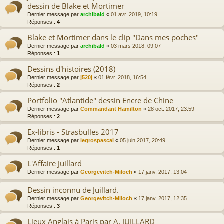
dessin de Blake et Mortimer
Dernier message par
archibald
«
01 avr. 2019, 10:19
Réponses :
4
Blake et Mortimer dans le clip "Dans mes poches"
Dernier message par
archibald
«
03 mars 2018, 09:07
Réponses :
1
Dessins d'histoires (2018)
Dernier message par
j520j
«
01 févr. 2018, 16:54
Réponses :
2
Portfolio "Atlantide" dessin Encre de Chine
Dernier message par
Commandant Hamilton
«
28 oct. 2017, 23:59
Réponses :
2
Ex-libris - Strasbulles 2017
Dernier message par
legrospascal
«
05 juin 2017, 20:49
Réponses :
1
L'Affaire Juillard
Dernier message par
Georgevitch-Miloch
«
17 janv. 2017, 13:04
Dessin inconnu de Juillard.
Dernier message par
Georgevitch-Miloch
«
17 janv. 2017, 12:35
Réponses :
3
Lieux Anglais à Paris par A. JUILLARD