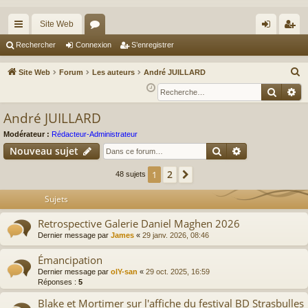
Site Web
cc
or
on
’e
Rechercher
Connexion
S’enregistrer
ès
u
ne
nr
R
Site Web
Forum
Les auteurs
André JUILLARD
ra
m
xi
eg
e
Reche
Re
c
pi
s
on
ist
André JUILLARD
h
de
re
e
Modérateur :
Rédacteur-Administrateur
r
r
Rechercher
Recherche av
Nouveau sujet
c
2
1
Suivante
48 sujets
h
e
Sujets
r
Retrospective Galerie Daniel Maghen 2026
Dernier message par
James
«
29 janv. 2026, 08:46
Émancipation
Dernier message par
olY-san
«
29 oct. 2025, 16:59
Réponses :
5
Blake et Mortimer sur l'affiche du festival BD Strasbulles