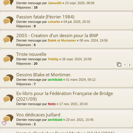
Dernier message par
James65
«
23 sept. 2025, 08:06
Réponses :
18
Passion fatale (Février 1984)
Dernier message par
ccharlie
«
04 juil. 2025, 20:32
Réponses :
8
2003 - Creation d'un dessin pour la BNP
Dernier message par
Balek et Mortamer
«
08 nov. 2024, 19:56
Réponses :
6
Triste nouvelle
Dernier message par
Treblig
«
26 sept. 2024, 10:58
Réponses :
20
1
2
Dessins Blake et Mortimer.
Dernier message par
archibald
«
01 mars 2024, 09:12
Réponses :
7
Ex-libris pour la Fédération Française de Bridge
(2021/09)
Dernier message par
freric
«
17 nov. 2021, 20:43
Vos dédicaces Juillard
Dernier message par
archibald
«
23 oct. 2021, 15:45
Réponses :
2