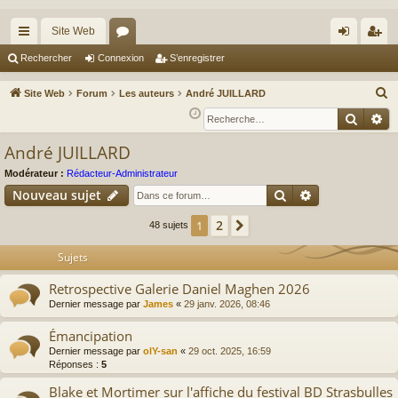
Site Web
cc
or
on
’e
Rechercher
Connexion
S’enregistrer
ès
u
ne
nr
R
Site Web
Forum
Les auteurs
André JUILLARD
ra
m
xi
eg
e
Reche
Re
c
pi
s
on
ist
André JUILLARD
h
de
re
e
Modérateur :
Rédacteur-Administrateur
r
r
Rechercher
Recherche av
Nouveau sujet
c
2
1
Suivante
48 sujets
h
e
Sujets
r
Retrospective Galerie Daniel Maghen 2026
Dernier message par
James
«
29 janv. 2026, 08:46
Émancipation
Dernier message par
olY-san
«
29 oct. 2025, 16:59
Réponses :
5
Blake et Mortimer sur l'affiche du festival BD Strasbulles