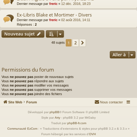
Dernier message par
freric
«
12 déc. 2016, 18:23
Ex-Libris Blake et Mortimer - Divers
Dernier message par
freric
«
02 août 2016, 14:11
Réponses :
2
Nouveau sujet
2
1
Suivante
48 sujets
Aller à
Permissions du forum
Vous
ne pouvez pas
poster de nouveaux sujets
Vous
ne pouvez pas
répondre aux sujets
Vous
ne pouvez pas
modifier vos messages
Vous
ne pouvez pas
supprimer vos messages
Vous
ne pouvez pas
joindre des fichiers
Site Web
Forum
Nous contacter
Développé par
phpBB
® Forum Software © phpBB Limited
Style par
Arty
- phpBB 3.2 par MrGaby
Traduit par
phpBB-fr.com
Communauté EzCom
: « Traductions d'extensions & styles pour phpBB 3.2.x & 3.3.x »
Forum hébergé par les services d’
OVH