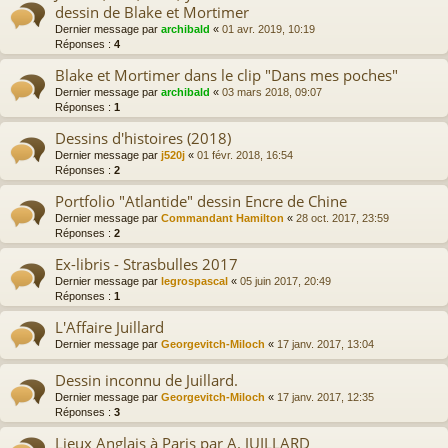
dessin de Blake et Mortimer
Dernier message par
archibald
«
01 avr. 2019, 10:19
Réponses :
4
Blake et Mortimer dans le clip "Dans mes poches"
Dernier message par
archibald
«
03 mars 2018, 09:07
Réponses :
1
Dessins d'histoires (2018)
Dernier message par
j520j
«
01 févr. 2018, 16:54
Réponses :
2
Portfolio "Atlantide" dessin Encre de Chine
Dernier message par
Commandant Hamilton
«
28 oct. 2017, 23:59
Réponses :
2
Ex-libris - Strasbulles 2017
Dernier message par
legrospascal
«
05 juin 2017, 20:49
Réponses :
1
L'Affaire Juillard
Dernier message par
Georgevitch-Miloch
«
17 janv. 2017, 13:04
Dessin inconnu de Juillard.
Dernier message par
Georgevitch-Miloch
«
17 janv. 2017, 12:35
Réponses :
3
Lieux Anglais à Paris par A. JUILLARD