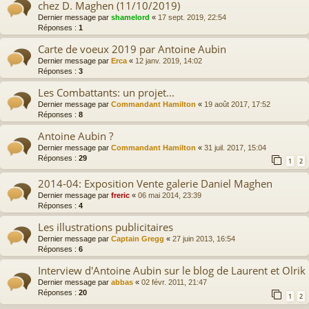
chez D. Maghen (11/10/2019)
Dernier message par
shamelord
«
17 sept. 2019, 22:54
Réponses :
1
Carte de voeux 2019 par Antoine Aubin
Dernier message par
Erca
«
12 janv. 2019, 14:02
Réponses :
3
Les Combattants: un projet...
Dernier message par
Commandant Hamilton
«
19 août 2017, 17:52
Réponses :
8
Antoine Aubin ?
Dernier message par
Commandant Hamilton
«
31 juil. 2017, 15:04
Réponses :
29
1
2
2014-04: Exposition Vente galerie Daniel Maghen
Dernier message par
freric
«
06 mai 2014, 23:39
Réponses :
4
Les illustrations publicitaires
Dernier message par
Captain Gregg
«
27 juin 2013, 16:54
Réponses :
6
Interview d'Antoine Aubin sur le blog de Laurent et Olrik
Dernier message par
abbas
«
02 févr. 2011, 21:47
Réponses :
20
1
2