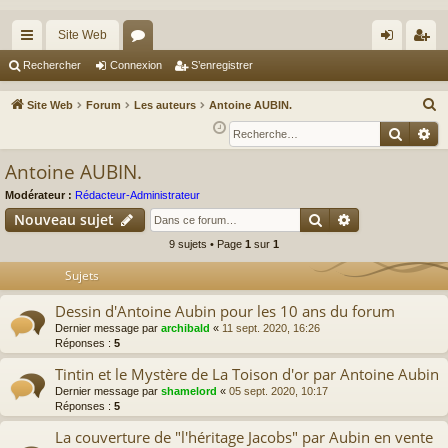
Site Web
cc
or
on
’e
Rechercher
Connexion
S’enregistrer
ès
u
ne
nr
R
Site Web
Forum
Les auteurs
Antoine AUBIN.
ra
m
xi
eg
e
Reche
Re
c
pi
s
on
ist
Antoine AUBIN.
h
de
re
e
Modérateur :
Rédacteur-Administrateur
r
r
Rechercher
Recherche av
Nouveau sujet
c
9 sujets • Page
1
sur
1
h
Sujets
e
r
Dessin d'Antoine Aubin pour les 10 ans du forum
Dernier message par
archibald
«
11 sept. 2020, 16:26
Réponses :
5
Tintin et le Mystère de La Toison d'or par Antoine Aubin
Dernier message par
shamelord
«
05 sept. 2020, 10:17
Réponses :
5
La couverture de "l'héritage Jacobs" par Aubin en vente