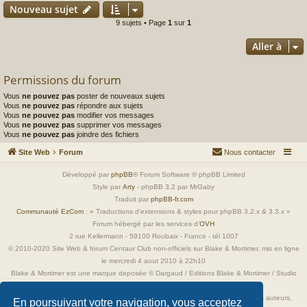
Nouveau sujet
9 sujets • Page
1
sur
1
Aller à
Permissions du forum
Vous
ne pouvez pas
poster de nouveaux sujets
Vous
ne pouvez pas
répondre aux sujets
Vous
ne pouvez pas
modifier vos messages
Vous
ne pouvez pas
supprimer vos messages
Vous
ne pouvez pas
joindre des fichiers
Site Web
Forum
Nous contacter
Développé par
phpBB
® Forum Software © phpBB Limited
Style par
Arty
- phpBB 3.2 par MrGaby
Traduit par
phpBB-fr.com
Communauté EzCom
: « Traductions d'extensions & styles pour phpBB 3.2.x & 3.3.x »
Forum hébergé par les services d’
OVH
2 rue Kellermann - 59100 Roubaix - France - tél 1007
© 2010-2020 Site Web & forum Centaur Club non-officiels sur Blake & Mortimer, mis en ligne
le mercredi 4 aout 2010 à 22h10
Blake & Mortimer est une marque deposée © Dargaud / Editions Blake & Mortimer / Studio
Jacobs
Toutes les images incluses dans ces pages sont la propriété exclusive de leurs auteurs,
En poursuivant votre navigation, vous acceptez