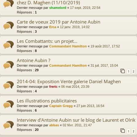
chez D. Maghen (11/10/2019)
Dernier message par
shamelord
«
17 sept. 2019, 22:54
Réponses :
1
Carte de voeux 2019 par Antoine Aubin
Dernier message par
Erca
«
12 janv. 2019, 14:02
Réponses :
3
Les Combattants: un projet...
Dernier message par
Commandant Hamilton
«
19 août 2017, 17:52
Réponses :
8
Antoine Aubin ?
Dernier message par
Commandant Hamilton
«
31 juil. 2017, 15:04
Réponses :
29
1
2
2014-04: Exposition Vente galerie Daniel Maghen
Dernier message par
freric
«
06 mai 2014, 23:39
Réponses :
4
Les illustrations publicitaires
Dernier message par
Captain Gregg
«
27 juin 2013, 16:54
Réponses :
6
Interview d'Antoine Aubin sur le blog de Laurent et Olrik
Dernier message par
abbas
«
02 févr. 2011, 21:47
Réponses :
20
1
2