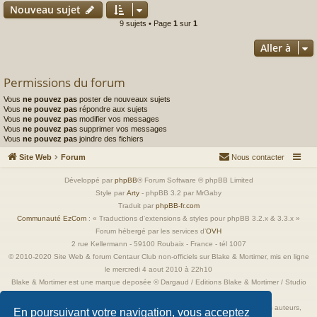
Nouveau sujet
9 sujets • Page
1
sur
1
Aller à
Permissions du forum
Vous
ne pouvez pas
poster de nouveaux sujets
Vous
ne pouvez pas
répondre aux sujets
Vous
ne pouvez pas
modifier vos messages
Vous
ne pouvez pas
supprimer vos messages
Vous
ne pouvez pas
joindre des fichiers
Site Web
Forum
Nous contacter
Développé par
phpBB
® Forum Software © phpBB Limited
Style par
Arty
- phpBB 3.2 par MrGaby
Traduit par
phpBB-fr.com
Communauté EzCom
: « Traductions d'extensions & styles pour phpBB 3.2.x & 3.3.x »
Forum hébergé par les services d’
OVH
2 rue Kellermann - 59100 Roubaix - France - tél 1007
© 2010-2020 Site Web & forum Centaur Club non-officiels sur Blake & Mortimer, mis en ligne
le mercredi 4 aout 2010 à 22h10
Blake & Mortimer est une marque deposée © Dargaud / Editions Blake & Mortimer / Studio
Jacobs
Toutes les images incluses dans ces pages sont la propriété exclusive de leurs auteurs,
En poursuivant votre navigation, vous acceptez