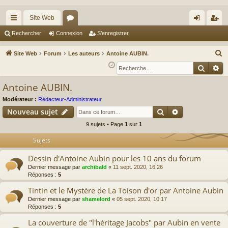
Site Web
cc
or
on
’e
Rechercher
Connexion
S’enregistrer
ès
u
ne
nr
R
Site Web
Forum
Les auteurs
Antoine AUBIN.
ra
m
xi
eg
e
Reche
Re
c
pi
s
on
ist
Antoine AUBIN.
h
de
re
e
Modérateur :
Rédacteur-Administrateur
r
r
Rechercher
Recherche av
Nouveau sujet
c
9 sujets • Page
1
sur
1
h
Sujets
e
r
Dessin d'Antoine Aubin pour les 10 ans du forum
Dernier message par
archibald
«
11 sept. 2020, 16:26
Réponses :
5
Tintin et le Mystère de La Toison d'or par Antoine Aubin
Dernier message par
shamelord
«
05 sept. 2020, 10:17
Réponses :
5
La couverture de "l'héritage Jacobs" par Aubin en vente