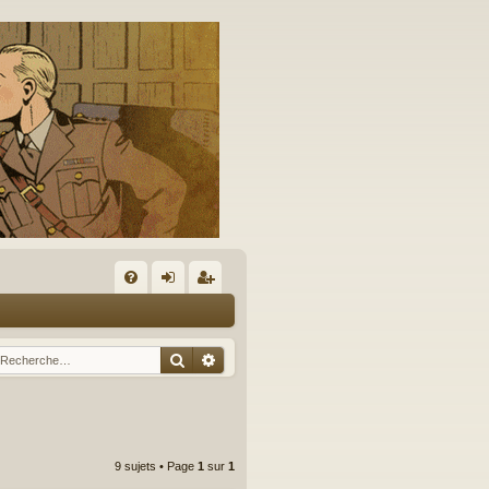
A
FA
on
’e
Q
ne
nr
Rechercher
Recherche avancée
xi
eg
on
ist
re
9 sujets • Page
1
sur
1
r