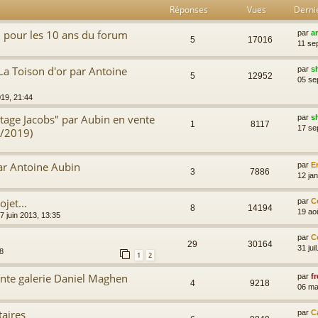
Réponses
Vues
Derni
 pour les 10 ans du forum
par
a
5
17016
11 se
 La Toison d'or par Antoine
par
s
5
12952
05 se
019, 21:44
itage Jacobs" par Aubin en vente
par
s
1
8117
17 se
0/2019)
ar Antoine Aubin
par
E
3
7886
12 ja
jet...
par
C
8
14194
19 ao
7 juin 2013, 13:35
par
C
29
30164
31 jui
8
1
2
nte galerie Daniel Maghen
par
fr
4
9218
06 ma
taires
par
C