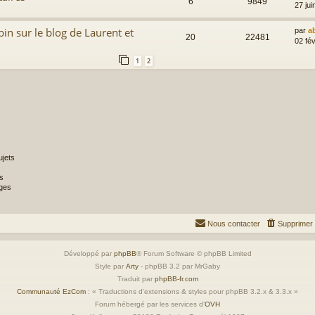
6
9849
27 jui
in sur le blog de Laurent et
par
a
20
22481
02 fév
1
2
jets
s
ges
Nous contacter
Supprimer 
Développé par
phpBB
® Forum Software © phpBB Limited
Style par
Arty
- phpBB 3.2 par MrGaby
Traduit par
phpBB-fr.com
Communauté EzCom
: « Traductions d'extensions & styles pour phpBB 3.2.x & 3.3.x »
Forum hébergé par les services d’
OVH