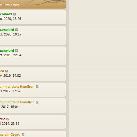
er message
rchibald
pt. 2020, 16:26
hamelord
pt. 2020, 10:17
hamelord
pt. 2019, 22:54
rca
nv. 2019, 14:02
ommandant Hamilton
ût 2017, 17:52
ommandant Hamilton
l. 2017, 15:04
eric
i 2014, 23:39
aptain Gregg