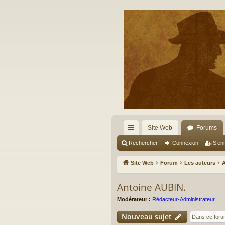
Site Web
Forums
cc
Rechercher
Connexion
S’enr
ès
Site Web
Forum
Les auteurs
A
ra
Antoine AUBIN.
pi
Modérateur :
Rédacteur-Administrateur
de
Nouveau sujet