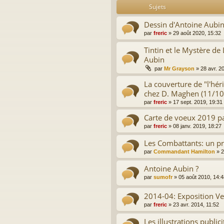
Sujets
Dessin d'Antoine Aubin
par
freric
»
29 août 2020, 15:32
Tintin et le Mystère de
Aubin
par
Mr Grayson
»
28 avr. 2
La couverture de "l'hér
chez D. Maghen (11/1
par
freric
»
17 sept. 2019, 19:31
Carte de voeux 2019 p
par
freric
»
08 janv. 2019, 18:27
Les Combattants: un pro
par
Commandant Hamilton
»
2
Antoine Aubin ?
par
sumofr
»
05 août 2010, 14:4
2014-04: Exposition Ve
par
freric
»
23 avr. 2014, 11:52
Les illustrations publici