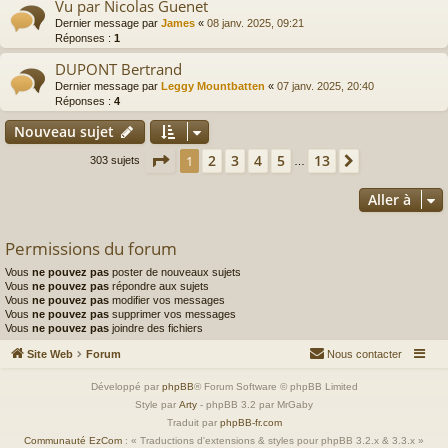
Vu par Nicolas Guenet
Dernier message par
James
«
08 janv. 2025, 09:21
Réponses :
1
DUPONT Bertrand
Dernier message par
Leggy Mountbatten
«
07 janv. 2025, 20:40
Réponses :
4
Nouveau sujet
Page
1
sur
13
2
3
4
5
13
1
Suivante
303 sujets
…
Aller à
Permissions du forum
Vous
ne pouvez pas
poster de nouveaux sujets
Vous
ne pouvez pas
répondre aux sujets
Vous
ne pouvez pas
modifier vos messages
Vous
ne pouvez pas
supprimer vos messages
Vous
ne pouvez pas
joindre des fichiers
Site Web
Forum
Nous contacter
Développé par
phpBB
® Forum Software © phpBB Limited
Style par
Arty
- phpBB 3.2 par MrGaby
Traduit par
phpBB-fr.com
Communauté EzCom
: « Traductions d'extensions & styles pour phpBB 3.2.x & 3.3.x »