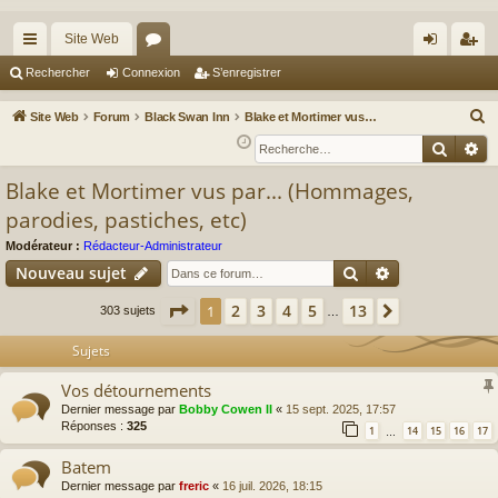
Site Web
cc
or
on
’e
Rechercher
Connexion
S’enregistrer
ès
u
ne
nr
R
Site Web
Forum
Black Swan Inn
Blake et Mortimer vus par... (Hommages, parodies, pastiches, etc)
ra
m
xi
eg
e
Reche
Re
c
pi
s
on
ist
Blake et Mortimer vus par... (Hommages,
h
de
re
parodies, pastiches, etc)
e
r
r
Modérateur :
Rédacteur-Administrateur
c
Rechercher
Recherche av
Nouveau sujet
h
Page
1
sur
13
2
3
4
5
13
1
Suivante
303 sujets
…
e
r
Sujets
Vos détournements
Dernier message par
Bobby Cowen II
«
15 sept. 2025, 17:57
Réponses :
325
1
14
15
16
17
…
Batem
Dernier message par
freric
«
16 juil. 2026, 18:15