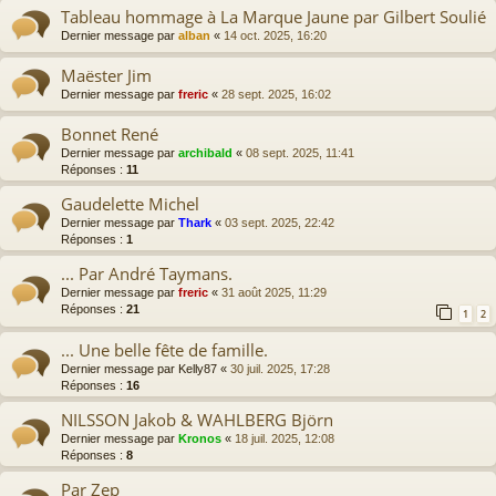
Tableau hommage à La Marque Jaune par Gilbert Soulié
Dernier message par
alban
«
14 oct. 2025, 16:20
Maëster Jim
Dernier message par
freric
«
28 sept. 2025, 16:02
Bonnet René
Dernier message par
archibald
«
08 sept. 2025, 11:41
Réponses :
11
Gaudelette Michel
Dernier message par
Thark
«
03 sept. 2025, 22:42
Réponses :
1
... Par André Taymans.
Dernier message par
freric
«
31 août 2025, 11:29
Réponses :
21
1
2
... Une belle fête de famille.
Dernier message par
Kelly87
«
30 juil. 2025, 17:28
Réponses :
16
NILSSON Jakob & WAHLBERG Björn
Dernier message par
Kronos
«
18 juil. 2025, 12:08
Réponses :
8
Par Zep