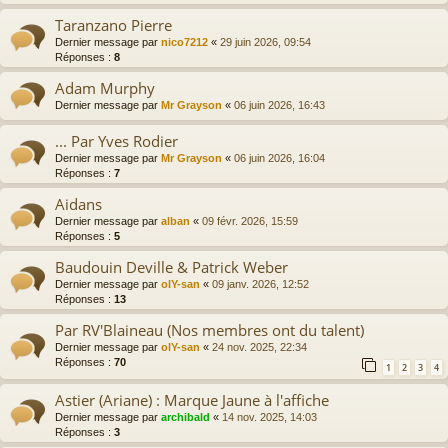
Taranzano Pierre
Dernier message par
nico7212
«
29 juin 2026, 09:54
Réponses :
8
Adam Murphy
Dernier message par
Mr Grayson
«
06 juin 2026, 16:43
... Par Yves Rodier
Dernier message par
Mr Grayson
«
06 juin 2026, 16:04
Réponses :
7
Aidans
Dernier message par
alban
«
09 févr. 2026, 15:59
Réponses :
5
Baudouin Deville & Patrick Weber
Dernier message par
olY-san
«
09 janv. 2026, 12:52
Réponses :
13
Par RV'Blaineau (Nos membres ont du talent)
Dernier message par
olY-san
«
24 nov. 2025, 22:34
Réponses :
70
1
2
3
4
Astier (Ariane) : Marque Jaune à l'affiche
Dernier message par
archibald
«
14 nov. 2025, 14:03
Réponses :
3