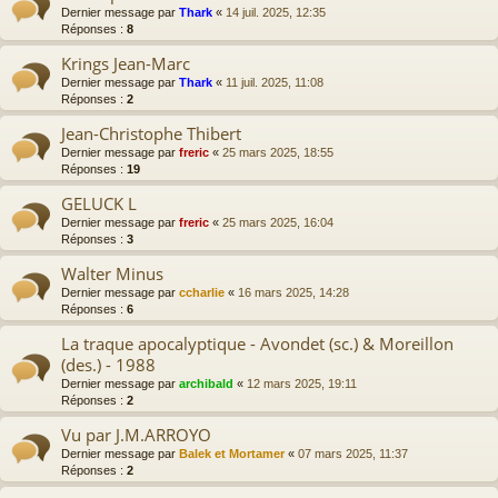
Dernier message par
Thark
«
14 juil. 2025, 12:35
Réponses :
8
Krings Jean-Marc
Dernier message par
Thark
«
11 juil. 2025, 11:08
Réponses :
2
Jean-Christophe Thibert
Dernier message par
freric
«
25 mars 2025, 18:55
Réponses :
19
GELUCK L
Dernier message par
freric
«
25 mars 2025, 16:04
Réponses :
3
Walter Minus
Dernier message par
ccharlie
«
16 mars 2025, 14:28
Réponses :
6
La traque apocalyptique - Avondet (sc.) & Moreillon
(des.) - 1988
Dernier message par
archibald
«
12 mars 2025, 19:11
Réponses :
2
Vu par J.M.ARROYO
Dernier message par
Balek et Mortamer
«
07 mars 2025, 11:37
Réponses :
2