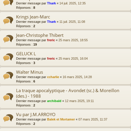
Dernier message par
Thark
«
14 juil. 2025, 12:35
Réponses :
8
Krings Jean-Marc
Dernier message par
Thark
«
11 juil. 2025, 11:08
Réponses :
2
Jean-Christophe Thibert
Dernier message par
freric
«
25 mars 2025, 18:55
Réponses :
19
GELUCK L
Dernier message par
freric
«
25 mars 2025, 16:04
Réponses :
3
Walter Minus
Dernier message par
ccharlie
«
16 mars 2025, 14:28
Réponses :
6
La traque apocalyptique - Avondet (sc.) & Moreillon
(des.) - 1988
Dernier message par
archibald
«
12 mars 2025, 19:11
Réponses :
2
Vu par J.M.ARROYO
Dernier message par
Balek et Mortamer
«
07 mars 2025, 11:37
Réponses :
2