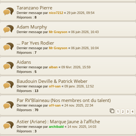
Taranzano Pierre
Dernier message par
nico7212
«
29 juin 2026, 09:54
Réponses :
8
Adam Murphy
Dernier message par
Mr Grayson
«
06 juin 2026, 16:43
... Par Yves Rodier
Dernier message par
Mr Grayson
«
06 juin 2026, 16:04
Réponses :
7
Aidans
Dernier message par
alban
«
09 févr. 2026, 15:59
Réponses :
5
Baudouin Deville & Patrick Weber
Dernier message par
olY-san
«
09 janv. 2026, 12:52
Réponses :
13
Par RV'Blaineau (Nos membres ont du talent)
Dernier message par
olY-san
«
24 nov. 2025, 22:34
Réponses :
70
1
2
3
4
Astier (Ariane) : Marque Jaune à l'affiche
Dernier message par
archibald
«
14 nov. 2025, 14:03
Réponses :
3