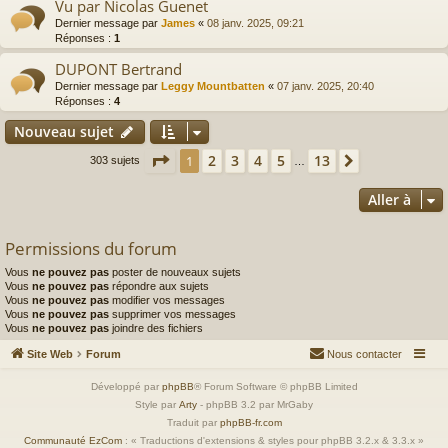
Vu par Nicolas Guenet
Dernier message par
James
«
08 janv. 2025, 09:21
Réponses :
1
DUPONT Bertrand
Dernier message par
Leggy Mountbatten
«
07 janv. 2025, 20:40
Réponses :
4
Nouveau sujet
Page
1
sur
13
2
3
4
5
13
1
Suivante
303 sujets
…
Aller à
Permissions du forum
Vous
ne pouvez pas
poster de nouveaux sujets
Vous
ne pouvez pas
répondre aux sujets
Vous
ne pouvez pas
modifier vos messages
Vous
ne pouvez pas
supprimer vos messages
Vous
ne pouvez pas
joindre des fichiers
Site Web
Forum
Nous contacter
Développé par
phpBB
® Forum Software © phpBB Limited
Style par
Arty
- phpBB 3.2 par MrGaby
Traduit par
phpBB-fr.com
Communauté EzCom
: « Traductions d'extensions & styles pour phpBB 3.2.x & 3.3.x »