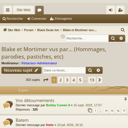
Site Web
cc
or
on
’e
Rechercher
Connexion
S’enregistrer
ès
u
ne
nr
R
Site Web
Forum
Black Swan Inn
Blake et Mortimer vus par... (Hommages, parodies, pastiches, etc)
ra
m
xi
eg
e
Reche
Re
c
pi
s
on
ist
Blake et Mortimer vus par... (Hommages,
h
de
re
parodies, pastiches, etc)
e
r
r
Modérateur :
Rédacteur-Administrateur
c
Rechercher
Recherche av
Nouveau sujet
h
Page
1
sur
13
2
3
4
5
13
1
Suivante
303 sujets
…
e
r
Sujets
Vos détournements
Dernier message par
Bobby Cowen II
«
15 sept. 2025, 17:57
Réponses :
325
1
14
15
16
17
…
Batem
Dernier message par
freric
«
16 juil. 2026, 18:15