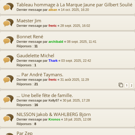
Tableau hommage à La Marque Jaune par Gilbert Soulié
Dernier message par
alban
«
14 oct. 2025, 16:20
Maëster Jim
Dernier message par
freric
«
28 sept. 2025, 16:02
Bonnet René
Dernier message par
archibald
«
08 sept. 2025, 11:41
Réponses :
11
Gaudelette Michel
Dernier message par
Thark
«
03 sept. 2025, 22:42
Réponses :
1
... Par André Taymans.
Dernier message par
freric
«
31 août 2025, 11:29
Réponses :
21
1
2
... Une belle fête de famille.
Dernier message par
Kelly87
«
30 juil. 2025, 17:28
Réponses :
16
NILSSON Jakob & WAHLBERG Björn
Dernier message par
Kronos
«
18 juil. 2025, 12:08
Réponses :
8
Par Zep