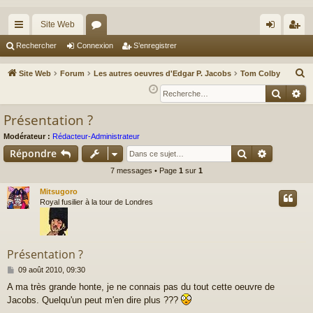
Site Web
cc
or
on
’e
Rechercher
Connexion
S’enregistrer
ès
u
ne
nr
R
Site Web
Forum
Les autres oeuvres d'Edgar P. Jacobs
Tom Colby
ra
m
xi
eg
e
Reche
Re
c
pi
s
on
ist
Présentation ?
h
de
re
e
Modérateur :
Rédacteur-Administrateur
r
r
Rechercher
Recherch
Répondre
c
7 messages • Page
1
sur
1
h
Mitsugoro
e
Royal fusilier à la tour de Londres
r
Présentation ?
M
09 août 2010, 09:30
e
A ma très grande honte, je ne connais pas du tout cette oeuvre de
s
Jacobs. Quelqu'un peut m'en dire plus ???
s
a