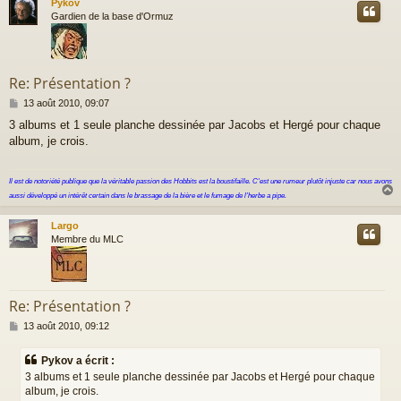
Pykov
t
Gardien de la base d'Ormuz
Re: Présentation ?
M
13 août 2010, 09:07
e
3 albums et 1 seule planche dessinée par Jacobs et Hergé pour chaque
s
album, je crois.
s
a
g
Il est de notoriété publique que la véritable passion des Hobbits est la boustifaille. C'est une rumeur plutôt injuste car nous avons
e
aussi développé un intérêt certain dans le brassage de la bière et le fumage de l'herbe a pipe.
Largo
t
Membre du MLC
Re: Présentation ?
M
13 août 2010, 09:12
e
s
Pykov a écrit :
s
3 albums et 1 seule planche dessinée par Jacobs et Hergé pour chaque
a
album, je crois.
g