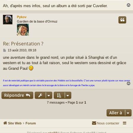
e
Ah, d'après mes infos, seul un album a été sorti par Cuvelier.
Pykov
t
Gardien de la base d'Ormuz
Re: Présentation ?
M
13 août 2010, 09:18
e
une aventure dans le grand nord, un polar situé à Shanghai et d’un
s
western et tu as tout à fait raison, seul le western sera dessiné et grâce
s
a
au Grand Paul
g
e
Il est de notoriété publique que la véritable passion des Hobbits est la boustifaille. C'est une rumeur plutôt injuste car nous avons
aussi développé un intérêt certain dans le brassage de la bière et le fumage de l'herbe a pipe.
Répondre
t
7 messages • Page
1
sur
1
Aller à
Site Web
Forum
Nous contacter
Développé par
phpBB
® Forum Software © phpBB Limited