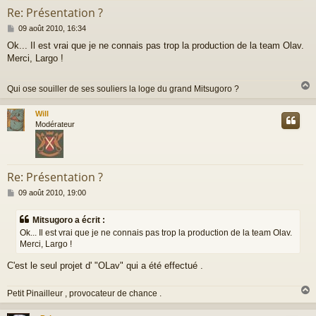
Re: Présentation ?
M
09 août 2010, 16:34
e
Ok... Il est vrai que je ne connais pas trop la production de la team Olav.
s
Merci, Largo !
s
a
g
Qui ose souiller de ses souliers la loge du grand Mitsugoro ?
e
Will
t
Modérateur
Re: Présentation ?
M
09 août 2010, 19:00
e
s
Mitsugoro a écrit :
s
Ok... Il est vrai que je ne connais pas trop la production de la team Olav.
a
Merci, Largo !
g
e
C'est le seul projet d' "OLav" qui a été effectué .
Petit Pinailleur , provocateur de chance .