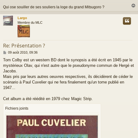
g
Qui ose souiller de ses souliers la loge du grand Mitsugoro ?
e
Largo
t
Membre du MLC
Re: Présentation ?
M
09 août 2010, 09:36
e
Tom Colby est un western BD dont le synopsis a été écrit en 1945 par le
s
mystérieux Olav, qui n'est autre que le pseudonyme commun de Hergé et
s
a
Jacobs.
g
Mais pris par leurs autres oeuvres respectives, ils décidèrent de céder le
e
scénario à Paul Cuvelier qui ne fera finalement qu'un tome publié en
1947...
Cet album a été réédité en 1979 chez Magic Strip.
Fichiers joints