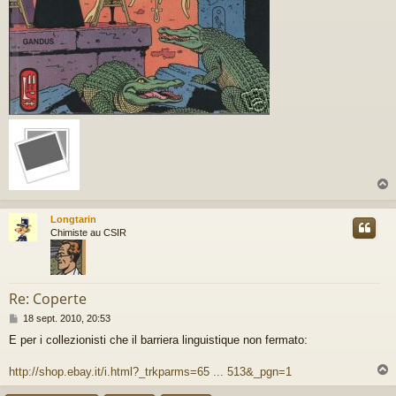
Longtarin
t
Chimiste au CSIR
Re: Coperte
M
18 sept. 2010, 20:53
e
E per i collezionisti che il barriera linguistique non fermato:
s
s
a
http://shop.ebay.it/i.html?_trkparms=65 ... 513&_pgn=1
g