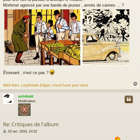
s
a
Mortimer agressé par une bande de jeunes , armés de cannes ... ?
g
e
Étonnant , n'est ce pas ?
Well then, Legitimate Edgar, I must have your land.
archibald
t
Modérateur
Re: Critiques de l'album
M
02 avr. 2016, 14:52
e