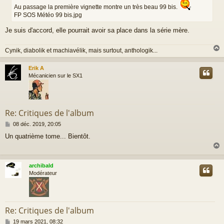
a
Au passage la première vignette montre un très beau 99 bis.
g
FP SOS Météo 99 bis.jpg
e
Je suis d'accord, elle pourrait avoir sa place dans la série mère.
Cynik, diabolik et machiavélik, mais surtout, anthologik...
Erik A
t
Mécanicien sur le SX1
Re: Critiques de l'album
M
08 déc. 2019, 20:05
e
Un quatrième tome... Bientôt.
s
s
a
g
archibald
e
t
Modérateur
Re: Critiques de l'album
M
19 mars 2021, 08:32