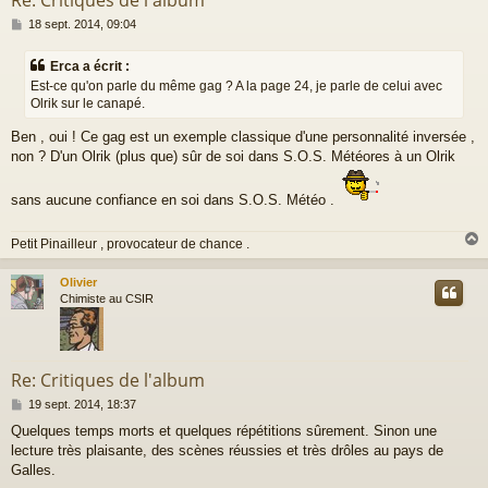
Re: Critiques de l'album
M
18 sept. 2014, 09:04
e
s
Erca a écrit :
s
Est-ce qu'on parle du même gag ? A la page 24, je parle de celui avec
a
Olrik sur le canapé.
g
e
Ben , oui ! Ce gag est un exemple classique d'une personnalité inversée ,
non ? D'un Olrik (plus que) sûr de soi dans S.O.S. Météores à un Olrik
sans aucune confiance en soi dans S.O.S. Météo .
Petit Pinailleur , provocateur de chance .
Olivier
t
Chimiste au CSIR
Re: Critiques de l'album
M
19 sept. 2014, 18:37
e
Quelques temps morts et quelques répétitions sûrement. Sinon une
s
lecture très plaisante, des scènes réussies et très drôles au pays de
s
a
Galles.
g