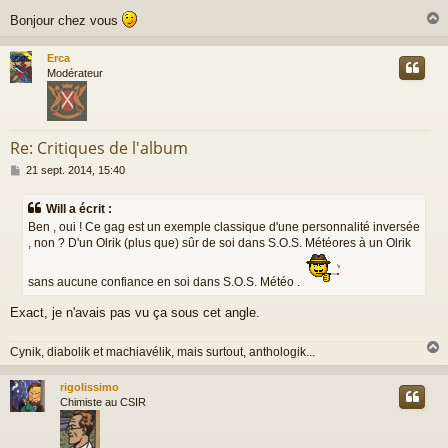
e
Bonjour chez vous
Erca
t
Modérateur
Re: Critiques de l'album
M
21 sept. 2014, 15:40
e
s
Will a écrit :
s
Ben , oui ! Ce gag est un exemple classique d'une personnalité inversée
a
, non ? D'un Olrik (plus que) sûr de soi dans S.O.S. Météores à un Olrik
g
e
sans aucune confiance en soi dans S.O.S. Météo .
Exact, je n'avais pas vu ça sous cet angle.
Cynik, diabolik et machiavélik, mais surtout, anthologik...
rigolissimo
t
Chimiste au CSIR