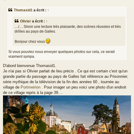
e
s
Thomasid1
a écrit :
↑
s
a
g
Olivier
a écrit :
↑
e
..../.... Sinon une lecture très plaisante, des scènes réussies et très
drôles au pays de Galles.
Bonjour chez vous
Si vous pouviez nous envoyer quelques photos sur cela, ce serait
vraiment sympa.
D'abord bienvenue Thomasid1.
Je n'ai pas si Olivier parlait de lieu précis . Ce qui est certain c'est qu'un
grande partie du passage au pays de Galles fait référence au Prisonnier;
série mythique de la télévision de la fin des années 60 , tournée au
village de
Portmeirion
. Pour imager un peu voici une photo d'un endroit
de ce village repris à la page 39....