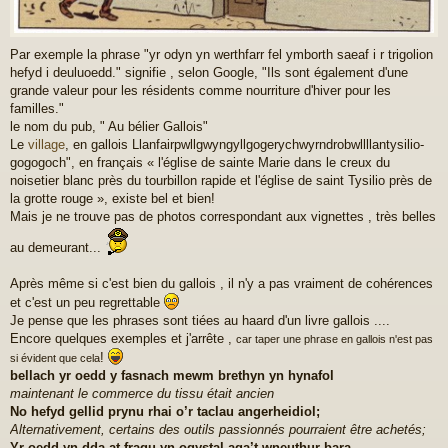
Par exemple la phrase "yr odyn yn werthfarr fel ymborth saeaf i r trigolion
hefyd i deuluoedd." signifie , selon Google, "Ils sont également d'une
grande valeur pour les résidents comme nourriture d'hiver pour les
familles."
le nom du pub, " Au bélier Gallois"
Le
village
, en gallois Llanfair­pwll­gwyn­gyll­go­gery­chwyrn­drobwll­llan­tysilio­
gogo­goch", en français « l'église de sainte Marie dans le creux du
noisetier blanc près du tourbillon rapide et l'église de saint Tysilio près de
la grotte rouge », existe bel et bien!
Mais je ne trouve pas de photos correspondant aux vignettes , très belles
au demeurant...
Après même si c'est bien du gallois , il n'y a pas vraiment de cohérences
et c'est un peu regrettable
Je pense que les phrases sont tiées au haard d'un livre gallois ....
Encore quelques exemples et j'arrête ,
car taper une phrase en gallois n'est pas
!
si évident que cela
bellach yr oedd y fasnach mewm brethyn yn hynafol
maintenant le commerce du tissu était ancien
No hefyd gellid prynu rhai o’r taclau angerheidiol;
Alternativement, certains des outils passionnés pourraient être achetés;
Yr oedd yn dda at fragu yn ogystal aga’t wneuthur bara.