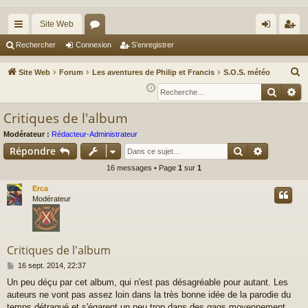
Site Web
cc
or
on
’e
Rechercher
Connexion
S’enregistrer
ès
u
ne
nr
R
Site Web
Forum
Les aventures de Philip et Francis
S.O.S. météo
ra
m
xi
eg
e
Reche
Re
c
pi
s
on
ist
Critiques de l'album
h
de
re
e
Modérateur :
Rédacteur-Administrateur
r
r
Rechercher
Recherch
Répondre
c
16 messages • Page
1
sur
1
h
Erca
e
Modérateur
r
Critiques de l'album
M
16 sept. 2014, 22:37
e
Un peu déçu par cet album, qui n'est pas désagréable pour autant. Les
s
auteurs ne vont pas assez loin dans la très bonne idée de la parodie du
s
a
temps détraqué et s'égarent un peu trop dans des gags moyennement