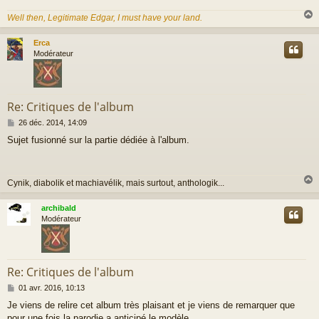
g
Well then, Legitimate Edgar, I must have your land.
e
Erca
t
Modérateur
Re: Critiques de l'album
M
26 déc. 2014, 14:09
e
Sujet fusionné sur la partie dédiée à l'album.
s
s
a
g
Cynik, diabolik et machiavélik, mais surtout, anthologik...
e
archibald
t
Modérateur
Re: Critiques de l'album
M
01 avr. 2016, 10:13
e
Je viens de relire cet album très plaisant et je viens de remarquer que
s
pour une fois la parodie a anticipé le modèle .