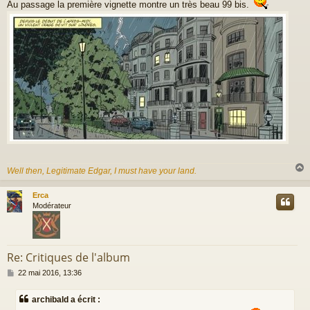
s
Au passage la première vignette montre un très beau 99 bis.
s
a
g
e
Well then, Legitimate Edgar, I must have your land.
Erca
t
Modérateur
Re: Critiques de l'album
M
22 mai 2016, 13:36
e
s
archibald a écrit :
s