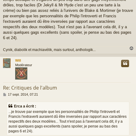
g
drôles, trop faciles (Dr Jekyll & Mr Hyde c'est un peu une tarte à la
e
crème) ou bien pas assez reliés à l'univers de Blake & Mortimer (je trouve
par exemple que les personnalités de Philip l'introverti et Francis
l'extraverti auraient dû être inversées par rapport aux caractères
respectifs des deux modèles). Tout n'est pas à l'avenant cela dit, il y a
aussi quelques gags excellents (sans spoiler, je pense au bas des pages
6 et 24).
Cynik, diabolik et machiavélik, mais surtout, anthologik...
Will
t
Modérateur
Re: Critiques de l'album
M
17 sept. 2014, 07:21
e
s
Erca a écrit :
s
...je trouve par exemple que les personnalités de Philip l'introverti et
a
Francis l'extraverti auraient dû être inversées par rapport aux caractères
g
respectifs des deux modèles... Tout n'est pas à l'avenant cela dit, il y a
e
aussi quelques gags excellents (sans spoiler, je pense au bas des
pages 6 et 24).