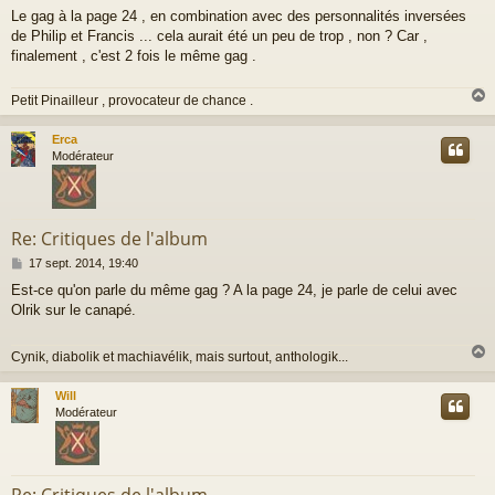
Le gag à la page 24 , en combination avec des personnalités inversées
de Philip et Francis ... cela aurait été un peu de trop , non ? Car ,
finalement , c'est 2 fois le même gag .
Petit Pinailleur , provocateur de chance .
Erca
t
Modérateur
Re: Critiques de l'album
M
17 sept. 2014, 19:40
e
Est-ce qu'on parle du même gag ? A la page 24, je parle de celui avec
s
Olrik sur le canapé.
s
a
g
Cynik, diabolik et machiavélik, mais surtout, anthologik...
e
Will
t
Modérateur