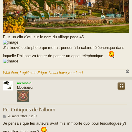
Plus un clin d’œil sur le nom du village page 45
J'ai trouvé cette photo qui me fait penser à la cabine téléphonique dans
laquelle Philippe va tenter de passer un appel téléphonique...
Well then, Legitimate Edgar, I must have your land.
archibald
t
Modérateur
Re: Critiques de l'album
M
20 mars 2021, 12:57
e
Je pensais que les auteurs avait mis n'importe quoi pour lesdialogues(?)
s
s
en gallois mais non ?