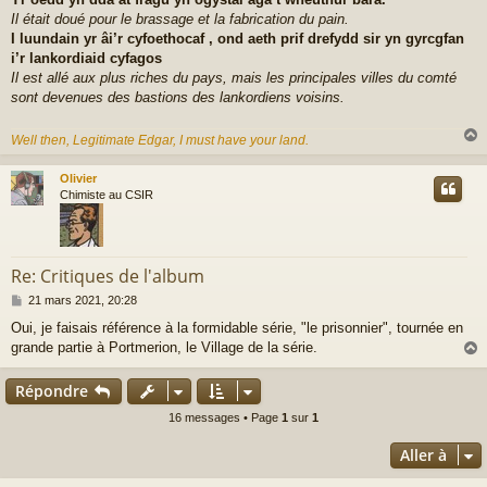
Il était doué pour le brassage et la fabrication du pain.
I luundain yr âi’r cyfoethocaf , ond aeth prif drefydd sir yn gyrcgfan
i’r lankordiaid cyfagos
Il est allé aux plus riches du pays, mais les principales villes du comté
sont devenues des bastions des lankordiens voisins.
Well then, Legitimate Edgar, I must have your land.
Olivier
t
Chimiste au CSIR
Re: Critiques de l'album
M
21 mars 2021, 20:28
e
Oui, je faisais référence à la formidable série, "le prisonnier", tournée en
s
grande partie à Portmerion, le Village de la série.
s
a
g
Répondre
e
t
16 messages • Page
1
sur
1
Aller à