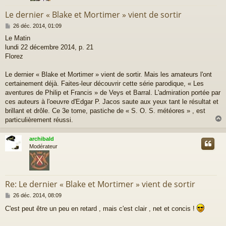
Le dernier « Blake et Mortimer » vient de sortir
M
26 déc. 2014, 01:09
e
Le Matin
s
lundi 22 décembre 2014, p. 21
s
a
Florez
g
e
Le dernier « Blake et Mortimer » vient de sortir. Mais les amateurs l'ont
certainement déjà. Faites-leur découvrir cette série parodique, « Les
aventures de Philip et Francis » de Veys et Barral. L'admiration portée par
ces auteurs à l'oeuvre d'Edgar P. Jacos saute aux yeux tant le résultat et
brillant et drôle. Ce 3e tome, pastiche de « S. O. S. météores » , est
particulièrement réussi.
archibald
t
Modérateur
Re: Le dernier « Blake et Mortimer » vient de sortir
M
26 déc. 2014, 08:09
e
C'est peut être un peu en retard , mais c'est clair , net et concis !
s
s
a