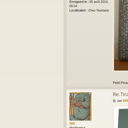
Enregistré le :
05 août 2010,
06:04
Localisation :
Chez Nastasia
Petit Pina
Re: Ti
M
par
Wil
e
s
s
a
g
Will
e
Modérateur