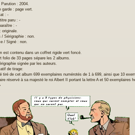
 Parution : 2004.
 garde : page vert.
t : -
titre paru : -
paraître : -
: originale.
s / Sérigraphie : non.
e / Signé : non.
um est contenu dans un coffret rigide vert foncé.
rt folio de 33 pages sépare les 2 albums.
érigraphie signée par les auteurs.
catif de tirage:
été tiré de cet album 699 exemplaires numérotés de 1 à 699, ainsi que 10 exem
ire réservé à sa majesté le roi Albert II portant la lettre A et 50 exemplair
»