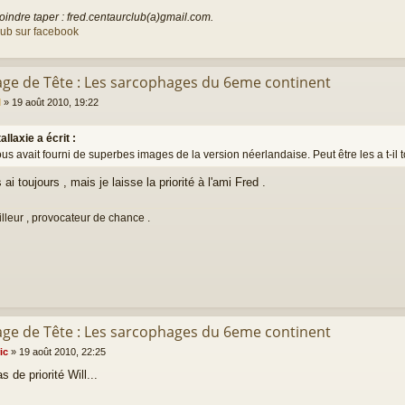
oindre taper : fred.centaurclub(a)gmail.com.
lub sur facebook
rage de Tête : Les sarcophages du 6eme continent
l
»
19 août 2010, 19:22
allaxie a écrit :
ous avait fourni de superbes images de la version néerlandaise. Peut être les a t-il 
 ai toujours , mais je laisse la priorité à l'ami Fred .
illeur , provocateur de chance .
rage de Tête : Les sarcophages du 6eme continent
ic
»
19 août 2010, 22:25
as de priorité Will...