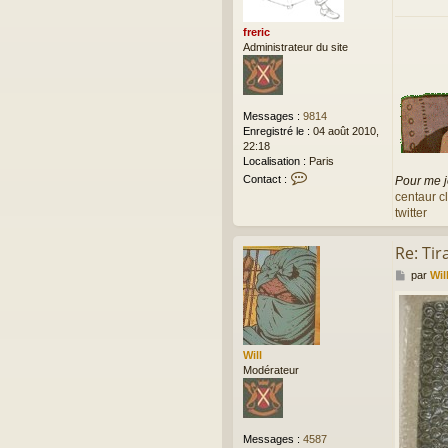
a
g
e
freric
Administrateur du site
Messages :
9814
Enregistré le :
04 août 2010,
22:18
Localisation :
Paris
C
Contact :
Pour me j
o
centaur c
n
twitter
t
a
Re: Ti
c
t
M
par
Wil
e
e
r
s
f
s
r
a
e
g
Will
r
e
Modérateur
i
c
Messages :
4587