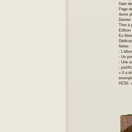
r
Date de
i
Page de
c
4eme pla
Dernier 
Titre à 
Edition 
Ex-libri
Dédicac
Notes :
- L'alb
- Un po
- Une s
- justifi
« Il a 
exempla
HC50. 