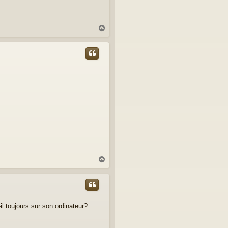
H
a
u
t
H
a
u
t
il toujours sur son ordinateur?