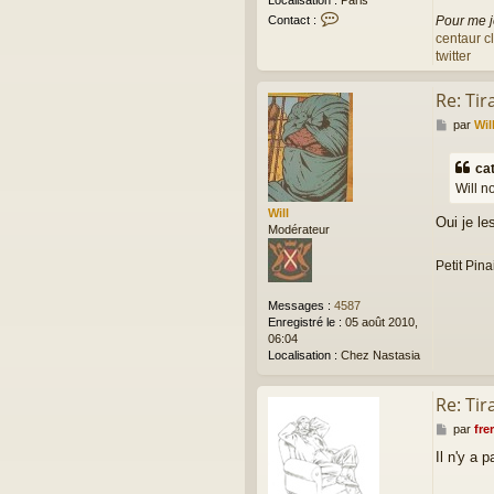
C
Contact :
Pour me j
o
centaur c
n
twitter
t
a
Re: Ti
c
t
M
par
Wil
e
e
r
s
f
cat
s
r
Will n
a
e
g
Will
r
Oui je les
e
Modérateur
i
c
Petit Pina
Messages :
4587
Enregistré le :
05 août 2010,
06:04
Localisation :
Chez Nastasia
Re: Ti
M
par
frer
e
Il n'y a p
s
s