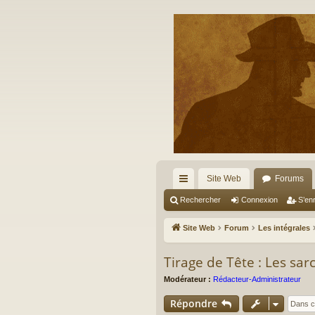
Site Web
Forums
cc
Rechercher
Connexion
S’enr
ès
Site Web
Forum
Les intégrales
ra
Tirage de Tête : Les s
pi
Modérateur :
Rédacteur-Administrateur
de
Répondre