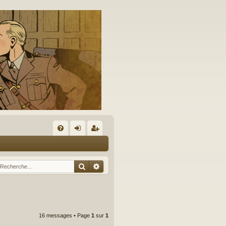
A
FA
on
’e
Q
ne
nr
Rechercher
Recherche avancée
xi
eg
on
ist
re
16 messages • Page
1
sur
1
r