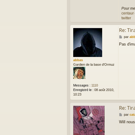
Pour me 
centaur 
twitter
Re: Ti
M
par
ab
e
Pas d'im
s
s
a
g
abbas
e
Gardien de la base d'Ormuz
Messages :
1110
Enregistré le :
08 août 2010,
10:23
Re: Ti
M
par
cat
e
Will nous
s
s
a