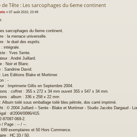
e de Tête : Les sarcophages du 6eme continent
eric
»
07 août 2010, 23:49
e.
 Les sarcophages du 6eme continent.
tre : la menace universelle.
re : le duel des esprits.
: intégrale.
ste : Yves Sente.
eur : André Juillard.
e : Noir et Blanc.
e : Sandrine David.
 : Les Editions Blake et Mortimer.
on : -
ur : Imprimerie Gillis en Septembre 2004.
ons : coffret : 355 x 272 x 34 mm ouvert 355 x 547 x 34 mm.
ons : album : 336 x 258 x 22 mm
: Album toilé sous emballage toilé bleu pétrole, dos carré imprimé.
ht : © 2004 Juillard – Sente - Blake et Mortimer - Studio Jacobs Dargaud - L
égal : d/2004/0086/415.
2-87097-069-2.
/ Page : -- / --.
: 699 exemplaires et 50 Hors Commerce.
ire : HC 33 / 50.