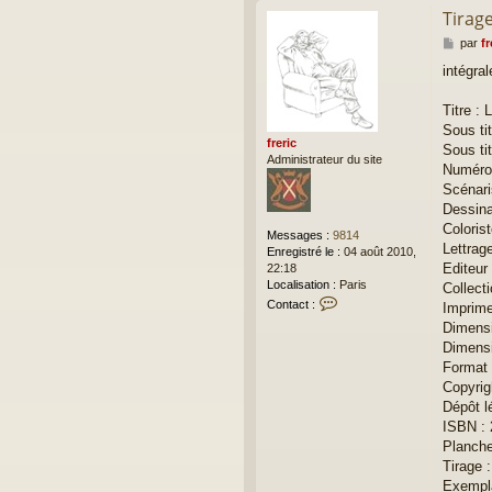
Tirag
M
par
fr
e
intégral
s
s
a
Titre :
g
Sous ti
e
freric
Sous tit
Administrateur du site
Numéro 
Scénari
Dessinat
Colorist
Messages :
9814
Lettrag
Enregistré le :
04 août 2010,
Editeur
22:18
Localisation :
Paris
Collecti
C
Contact :
Imprime
o
Dimensi
n
Dimensi
t
Format 
a
c
Copyrig
t
Dépôt l
e
ISBN : 
r
Planche 
f
Tirage 
r
e
Exempla