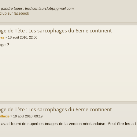
joindre taper : fred.centaurclub(a)gmail.com.
club sur facebook
rage de Tête : Les sarcophages du 6eme continent
bas
»
18 août 2010, 22:06
age ?
rage de Tête : Les sarcophages du 6eme continent
allaxie
»
19 août 2010, 09:19
 avait fourni de superbes images de la version néerlandaise. Peut être les a t-