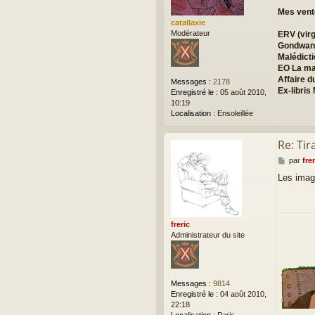
g
Mes vent
e
catallaxie
Modérateur
ERV (virg
Gondwan
Malédict
EO La ma
Affaire d
Messages :
2178
Ex-libris
Enregistré le :
05 août 2010,
10:19
Localisation :
Ensoleillée
Re: Ti
M
par
frer
e
Les image
s
s
a
g
e
freric
Administrateur du site
Messages :
9814
Enregistré le :
04 août 2010,
22:18
Localisation :
Paris