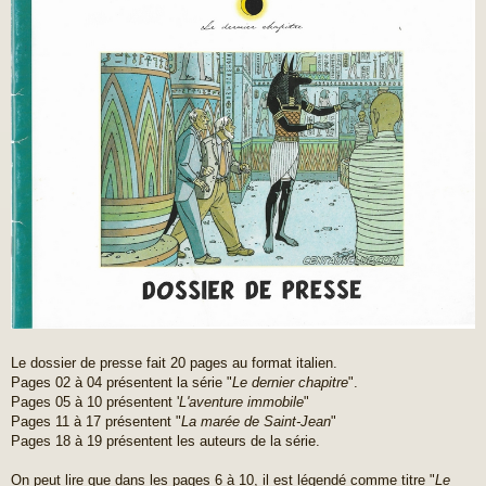
s
a
g
e
Le dossier de presse fait 20 pages au format italien.
Pages 02 à 04 présentent la série "
Le dernier chapitre
".
Pages 05 à 10 présentent '
L'aventure immobile
"
Pages 11 à 17 présentent "
La marée de Saint-Jean
"
Pages 18 à 19 présentent les auteurs de la série.
On peut lire que dans les pages 6 à 10, il est légendé comme titre "
Le