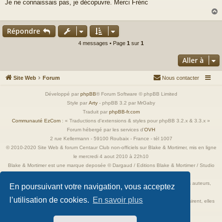
Je ne connaissais pas, je décopuvre. Merci Fréric
s
s
a
g
Répondre
e
t
4 messages • Page
1
sur
1
Aller à
Site Web
Forum
Nous contacter
Développé par
phpBB
® Forum Software © phpBB Limited
Style par
Arty
- phpBB 3.2 par MrGaby
Traduit par
phpBB-fr.com
Communauté EzCom
: « Traductions d'extensions & styles pour phpBB 3.2.x & 3.3.x »
Forum hébergé par les services d’
OVH
2 rue Kellermann - 59100 Roubaix - France - tél 1007
© 2010-2020 Site Web & forum Centaur Club non-officiels sur Blake & Mortimer, mis en ligne
le mercredi 4 aout 2010 à 22h10
Blake & Mortimer est une marque deposée © Dargaud / Editions Blake & Mortimer / Studio
Jacobs
Toutes les images incluses dans ces pages sont la propriété exclusive de leurs auteurs,
En poursuivant votre navigation, vous acceptez
ayant droits et/ou éditeurs.
l’utilisation de cookies.
En savoir plus
Elles ne sont ici qu'à titre de référence ou d'illustration. Si les propriétaires le désirent, elles
seront retirées immédiatement.