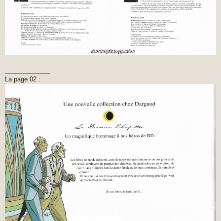
_____________
La page 02 :