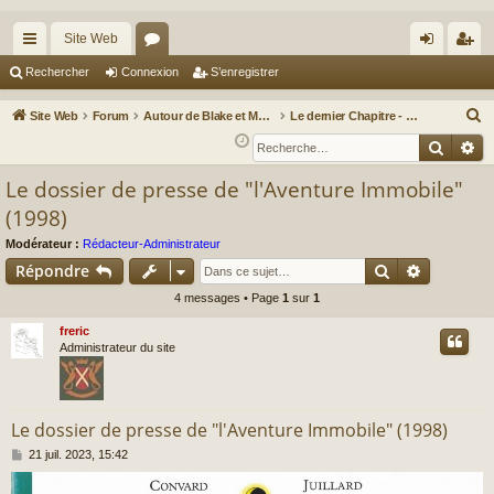
Site Web
cc
or
on
’e
Rechercher
Connexion
S’enregistrer
ès
u
ne
nr
R
Site Web
Forum
Autour de Blake et Mortimer : Le nouveau chapitre / Un autre regard sur Blake et Mortimer
Le dernier Chapitre - L'aventure immobile
ra
m
xi
eg
e
Reche
Re
c
pi
s
on
ist
Le dossier de presse de "l'Aventure Immobile"
h
de
re
(1998)
e
r
r
Modérateur :
Rédacteur-Administrateur
c
Rechercher
Recherch
Répondre
h
4 messages • Page
1
sur
1
e
freric
r
Administrateur du site
Le dossier de presse de "l'Aventure Immobile" (1998)
M
21 juil. 2023, 15:42
e
s