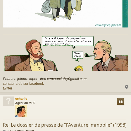
Pour me joindre taper : fred.centaurclub(a)gmail.com.
centaur club sur facebook
twitter
ccharlie
t
Agent du MI-5
Re: Le dossier de presse de "l'Aventure Immobile" (1998)
M