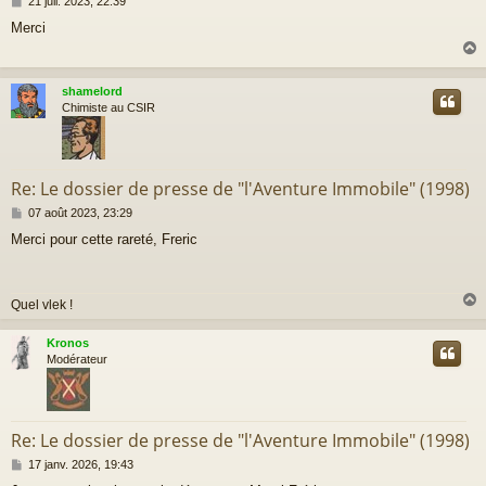
21 juil. 2023, 22:39
e
Merci
s
s
a
g
shamelord
e
t
Chimiste au CSIR
Re: Le dossier de presse de "l'Aventure Immobile" (1998)
M
07 août 2023, 23:29
e
Merci pour cette rareté, Freric
s
s
a
g
Quel vlek !
e
Kronos
t
Modérateur
Re: Le dossier de presse de "l'Aventure Immobile" (1998)
M
17 janv. 2026, 19:43
e