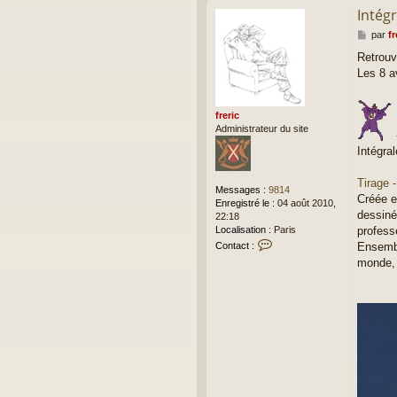
Intégr
M
par
fr
e
Retrouv
s
Les 8 a
s
a
g
e
freric
Administrateur du site
-
Intégra
Tirage 
Messages :
9814
Créée e
Enregistré le :
04 août 2010,
dessiné
22:18
profess
Localisation :
Paris
C
Ensembl
Contact :
o
monde, 
n
t
a
c
t
e
r
f
r
e