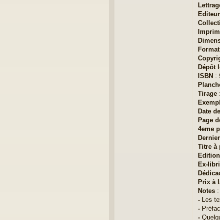
Lettrag
Editeur
Collect
Imprim
Dimens
Format
Copyri
Dépôt l
ISBN
: 
Planch
Tirage
:
Exempl
Date d
Page d
4eme p
Dernier
Titre à 
Editio
Ex-libr
Dédica
Prix à 
Notes
:
-
Les tex
-
Préfac
-
Quelqu