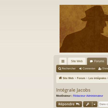
Site Web
Forums
cc
Rechercher
Connexion
S’enr
ès
Site Web
Forum
Les intégrales
ra
Intégrale Jacobs
pi
Modérateur :
Rédacteur-Administrateur
de
Répondre