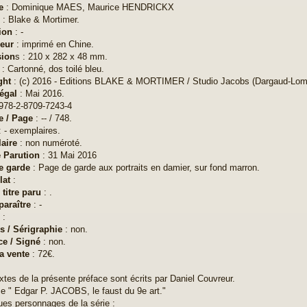
e
: Dominique MAES, Maurice HENDRICKX
: Blake & Mortimer.
ion
: -
eur
: imprimé en Chine.
ion
s : 210 x 282 x 48 mm.
: Cartonné, dos toilé bleu.
ght
: (c) 2016 - Editions BLAKE & MORTIMER / Studio Jacobs (Dargaud-Lomb
égal
: Mai 2016.
978-2-8709-7243-4
e / Page
: -- / 748.
 - exemplaires.
aire
: non numéroté.
e Parution
: 31 Mai 2016
e garde
: Page de garde aux portraits en damier, sur fond marron.
lat
:
 titre paru
: .
paraître
: -
n
:
is / Sérigraphie
: non.
ce / Signé
: non.
la vente
: 72€.
tes de la présente préface sont écrits par Daniel Couvreur.
e " Edgar P. JACOBS, le faust du 9e art."
es personnages de la série :