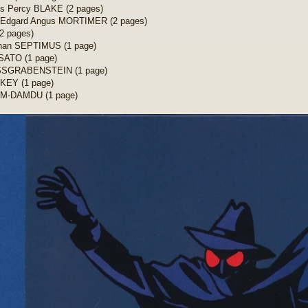
is Percy BLAKE (2 pages)
ip Edgard Angus MORTIMER (2 pages)
(2 pages)
than SEPTIMUS (1 page)
 SATO (1 page)
SGRABENSTEIN (1 page)
KEY (1 page)
M-DAMDU (1 page)