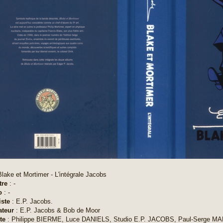
Blake et Mortimer - L'intégrale Jacobs
tre
: -
o
: -
iste
: E.P. Jacobs.
ateur
: E.P. Jacobs & Bob de Moor
te
: Philippe BIERME, Luce DANIELS, Studio E.P. JACOBS, Paul-Serge 