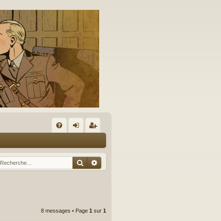
A
FA
on
’e
Q
ne
nr
Rechercher
Recherche avancée
xi
eg
on
ist
re
8 messages • Page
1
sur
1
r