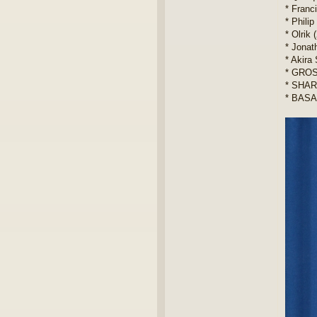
* Franc
* Phil
* Olrik 
* Jona
* Akira
* GROS
* SHAR
* BASA