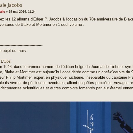
ale Jacobs
eric
»
15 mai 2016, 11:24
ez les 12 albums d'Edger P. Jacobs à l'occasion du 70e anniversaire de Blake
ventures de Blake et Mortimer en 1 seul volume :
-----------------------------------
le objet du mois:
- L'Obs
n 1946, dans le premier numéro de l’édition belge du Journal de Tintin et sy
e, Blake et Mortimer est aujourd’hui considérée comme un chef-d’oeuvre du 9e
eur Philip Mortimer, expert en physique nucléaire, inséparable du capitaine Fr
e ils vivront de périlleuses aventures, alliant enquêtes policières, voyages 
découvertes scientifiques et autres complots fomentés par leur éternel ennemi