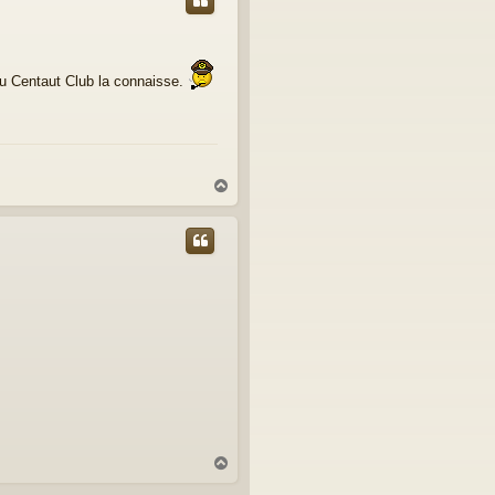
du Centaut Club la connaisse.
H
a
u
t
H
a