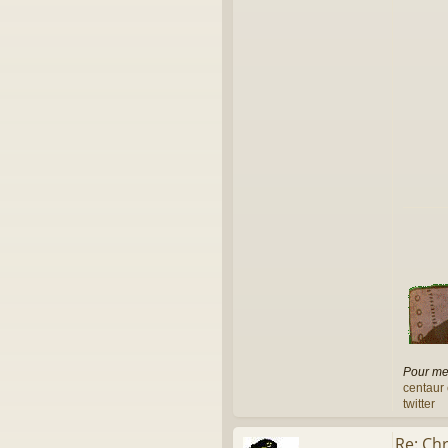
r
i
c
Pour me 
centaur 
twitter
Re: Chr