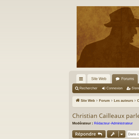
Site Web
Forums
cc
Rechercher
Connexion
S’enr
ès
Site Web
Forum
Les auteurs
C
ra
Christian Cailleaux par
pi
Modérateur :
Rédacteur-Administrateur
de
Répondre