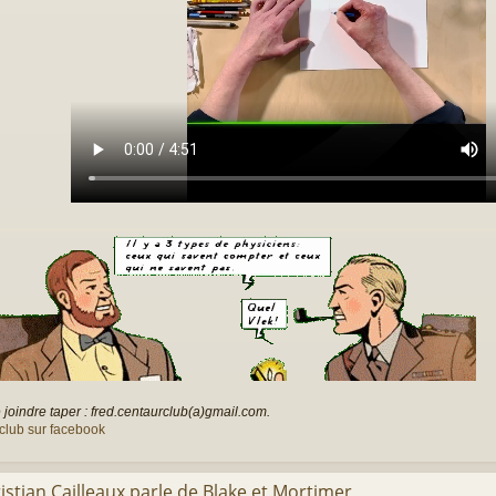
joindre taper : fred.centaurclub(a)gmail.com.
club sur facebook
istian Cailleaux parle de Blake et Mortimer