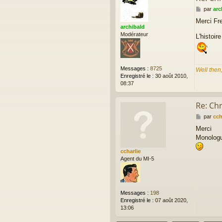
M
par
arc
e
Merci Fre
s
archibald
s
Modérateur
L'histoi
a
g
e
Messages :
8725
Well then
Enregistré le :
30 août 2010,
08:37
Re: Chr
M
par
cch
e
Merci
s
Monologu
s
a
ccharlie
g
Agent du MI-5
e
Messages :
198
Enregistré le :
07 août 2020,
13:06