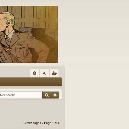
A
FA
on
’e
Q
ne
nr
Rechercher
Recherche avancée
xi
eg
on
ist
re
3 messages • Page
1
sur
1
r