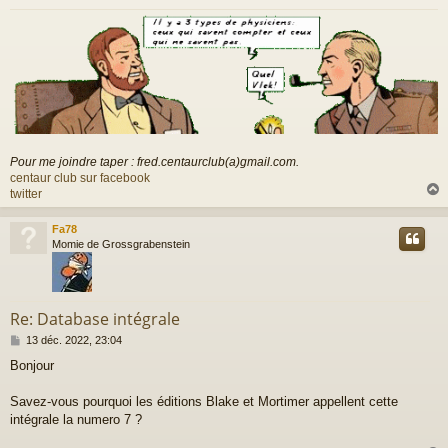
g
e
Pour me joindre taper : fred.centaurclub(a)gmail.com.
centaur club sur facebook
twitter
Fa78
t
Momie de Grossgrabenstein
Re: Database intégrale
M
13 déc. 2022, 23:04
e
Bonjour
s
s
a
Savez-vous pourquoi les éditions Blake et Mortimer appellent cette
g
intégrale la numero 7 ?
e