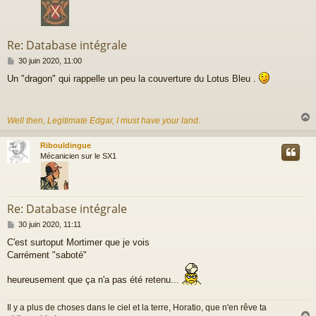
Re: Database intégrale
M
30 juin 2020, 11:00
e
Un "dragon" qui rappelle un peu la couverture du Lotus Bleu .
s
s
a
g
Well then, Legitimate Edgar, I must have your land.
e
Ribouldingue
t
Mécanicien sur le SX1
Re: Database intégrale
M
30 juin 2020, 11:11
e
C'est surtoput Mortimer que je vois
s
Carrément "saboté"
s
a
g
heureusement que ça n'a pas été retenu...
e
Il y a plus de choses dans le ciel et la terre, Horatio, que n'en rêve ta