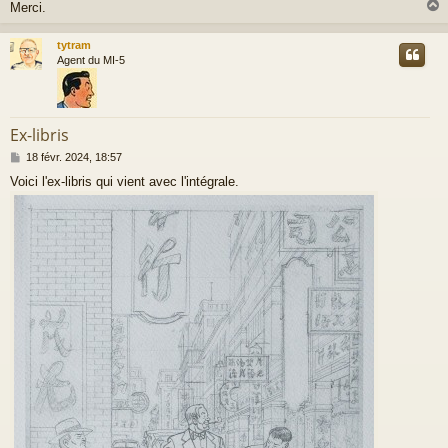
Merci.
tytram
t
Agent du MI-5
Ex-libris
M
18 févr. 2024, 18:57
e
Voici l'ex-libris qui vient avec l'intégrale.
s
s
a
g
e