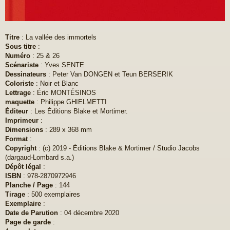
Titre
: La vallée des immortels
Sous titre
:
Numéro
: 25 & 26
Scénariste
: Yves SENTE
Dessinateurs
: Peter Van DONGEN et Teun BERSERIK
Coloriste
: Noir et Blanc
Lettrage
: Éric MONTÉSINOS
maquette
: Philippe GHIELMETTI
Éditeur
: Les Éditions Blake et Mortimer.
Imprimeur
:
Dimensions
: 289 x 368 mm
Format
:
Copyright
: (c) 2019 - Éditions Blake & Mortimer / Studio Jacobs
(dargaud-Lombard s.a.)
Dépôt légal
:
ISBN
: 978-2870972946
Planche / Page
: 144
Tirage
: 500 exemplaires
Exemplaire
:
Date de Parution
: 04 décembre 2020
Page de garde
: