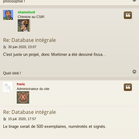
philosophie !
shamelord
t
Chimiste au CSIR
Re: Database intégrale
M
30 juin 2020, 23:07
e
C'est juste un projet, donc Mortimer a été dessiné fissa...
s
s
a
g
Quel vlek !
e
freric
t
Administrateur du site
Re: Database intégrale
M
15 juil. 2020, 17:57
e
Le tirage serait de 500 exemplaires, numérotés et signés.
s
s
a