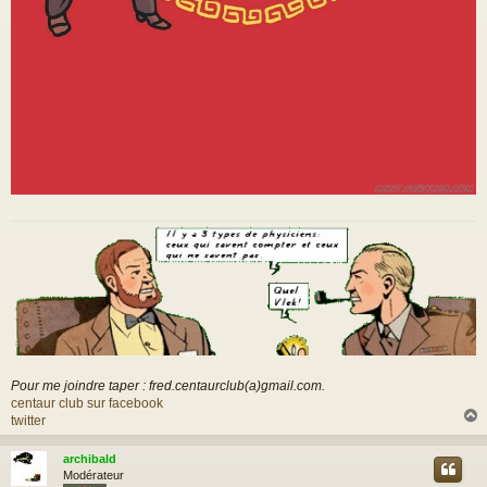
Pour me joindre taper : fred.centaurclub(a)gmail.com.
centaur club sur facebook
twitter
archibald
t
Modérateur