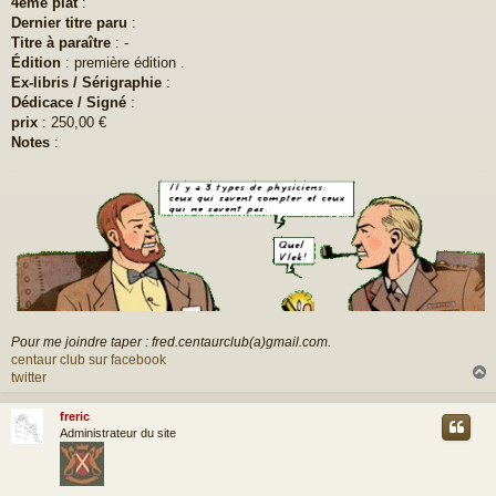
4eme plat
:
Dernier titre paru
:
Titre à paraître
: -
Édition
: première édition .
Ex-libris / Sérigraphie
:
Dédicace / Signé
:
prix
: 250,00 €
Notes
:
Pour me joindre taper : fred.centaurclub(a)gmail.com.
centaur club sur facebook
twitter
freric
t
Administrateur du site