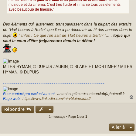
musique et du cinéma. C'est très fluide et il manie tous ces éléments
avec beaucoup de finesse."
Des éléments qui, justement, transparaissent dans la plupart des extraits
de "Huit heures à Berlin" que l'on a pu découvrir au fil des années dans le
sujet
" Infos : Ce que l'on sait de 'Huit heures à Berlin' "
... ,
topic qui
vaut le coup d'être (re)parcouru depuis le début !
MILES HYMAN, © DUPUIS / AUBIN, © BLAKE ET MORTIMER / MILES
HYMAN, © DUPUIS
~~~~~~~~~~~~~~~~~~~~~~~~~~~~~~~~~~~~~~~~~~~~~~~~
Pour contact pro exclusivement :
arzachseptimus+centaurclub(a)hotmail.fr
Page web :
https://www.linkedin.com/in/rvblaineaubd/
Répondre
t
1 message • Page
1
sur
1
Aller à