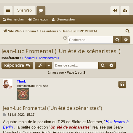
Site Web
cc
or
on
’e
Rechercher
Connexion
S’enregistrer
ès
u
ne
nr
R
Site Web
Forum
Les auteurs
Jean-Luc FROMENTAL
ra
m
xi
eg
e
Reche
Re
c
pi
s
on
ist
Jean-Luc Fromental ("Un été de scénaristes")
h
de
re
e
Modérateur :
Rédacteur-Administrateur
r
r
Rechercher
Recherch
Répondre
c
1 message • Page
1
sur
1
h
Thark
e
Administrateur du site
r
Jean-Luc Fromental ("Un été de scénaristes")
M
31 juil. 2022, 15:17
e
A quatre mois de la parution du T.29 de Blake et Mortimer, "
Huit heures à
s
Berlin
", la petite collection "
Un été de scénaristes
" réalisée par Jean-
s
a
Christophe Ogier pour
Radio France
nous donne l'occasion de présenter