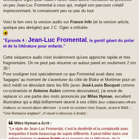
g
un peu Jean-Luc Fromental à ceux qui, malgré son parcours créatif
e
impressionnant, le connaissent peu ou pas du tout.
Voici le lien vers la version audio sur
France Info
(et la version article,
quelque peu abrégée) que J.C. Ogier a intitulée :
Jean-Luc Fromental
"Épisode 4 :
, le gentil géant du polar
et de la littérature pour enfants."
Cette séquence audio n'est évidemment qu'une approche rapide et très
fragmentaire. On ne peut pas résumer un auteur pareil en seulement 2 mn
30 !
Pour souligner tout spécialement ce que Fromental avait dans ses
'bagages' au moment de s'aventurer du côté de Blake et Mortimer pour un
récit inédit se déroulant dans les 60s (avec
José-Louis Bocquet
comme
co-scénariste et
Antoine Aubin
comme dessinateur), j'ai envie de
replacer ici une partie des mots prononcés par
Miles Hyman
, excellent
illustrateur qui a déjà brillamment œuvré à ses côtés
[leur collaboration offrant
d'ailleurs un nouvel album alléchant - à sortir en octobre chez Dupuis, avant le B&M -,
:
"Une Romance anglaise", cf visuel ci-dessous à droite]
Miles Hyman a écrit :
"Le style de Jean-Luc Fromental, c’est la dextérité et la complexité avec
lesquelles il traite beaucoup de sujets différents. Il peut mêler dans une
même histoire la
guerre froide
et sa passion de la littérature, de la