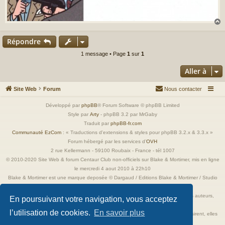
Répondre
t
1 message • Page
1
sur
1
Aller à
Site Web
Forum
Nous contacter
Développé par
phpBB
® Forum Software © phpBB Limited
Style par
Arty
- phpBB 3.2 par MrGaby
Traduit par
phpBB-fr.com
Communauté EzCom
: « Traductions d'extensions & styles pour phpBB 3.2.x & 3.3.x »
Forum hébergé par les services d’
OVH
2 rue Kellermann - 59100 Roubaix - France - tél 1007
© 2010-2020 Site Web & forum Centaur Club non-officiels sur Blake & Mortimer, mis en ligne
le mercredi 4 aout 2010 à 22h10
Blake & Mortimer est une marque deposée © Dargaud / Editions Blake & Mortimer / Studio
Jacobs
Toutes les images incluses dans ces pages sont la propriété exclusive de leurs auteurs,
En poursuivant votre navigation, vous acceptez
ayant droits et/ou éditeurs.
l’utilisation de cookies.
En savoir plus
Elles ne sont ici qu'à titre de référence ou d'illustration. Si les propriétaires le désirent, elles
seront retirées immédiatement.