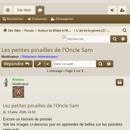
Site Web
cc
or
on
’e
Rechercher
Connexion
S’enregistrer
ès
u
ne
nr
R
Site Web
Forum
Autour de Blake et Mortimer : Le nouveau chapitre / Un autre regard sur Blake et Mortimer
L'art de la guerre (27 octobre 2023)
ra
m
xi
eg
e
Reche
Re
c
pi
s
on
ist
Les petites pinailles de l'Oncle Sam
h
de
re
e
Modérateur :
Rédacteur-Administrateur
r
r
Rechercher
Recherch
Répondre
c
1 message • Page
1
sur
1
h
Kronos
e
Modérateur
r
Les petites pinailles de l'Oncle Sam
M
13 janv. 2026, 11:52
e
Encore un histoire de pistolet
s
Voir les images ci-dessous puir en apprendre de belles sur les pistolets
s
a
semi-auto