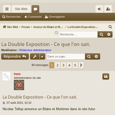
Site Web
cc
or
on
’e
Rechercher
Connexion
S’enregistrer
ès
u
ne
nr
R
Site Web
Forum
Autour de Blake et Mortimer : Le nouveau chapitre / Un autre regard sur Blake et Mortimer
La Double Exposition (21/11/2025)
ra
m
xi
eg
e
Reche
Re
c
pi
s
on
ist
La Double Exposition - Ce que l'on sait.
h
de
re
e
Modérateur :
Rédacteur-Administrateur
r
r
Rechercher
Recherch
Répondre
c
2
3
4
5
1
Suivante
90 messages
h
e
freric
r
Administrateur du site
La Double Exposition - Ce que l'on sait.
M
07 août 2023, 10:10
e
Nicolas Tellop annonce un Blake et Mortimer dans le
néo futur
.
s
s