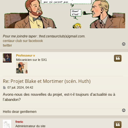
Pour me joindre taper : fred.centaurclub(a)gmail.com.
centaur club sur facebook
twitter
Professeur v
t
Mécanicien sur le SX1
Re: Projet Blake et Mortimer (scén. Huth)
M
07 juil. 2024, 04:42
e
Avons-nous des nouvelles du projet, est-t-il toujours d’actualité ou à
s
l’abandon?
s
a
g
Hello dear gentlemen
e
freric
t
Administrateur du site