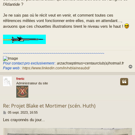
g
l'Atlantide
?
e
Je ne sais pas où le récit veut en venir, et comment toutes ces
références mêlées vont fonctionner entre elles, mais en attendant...,
avouons que ces chouettes illustrations tirent le niveau vers le haut !
~~~~~~~~~~~~~~~~~~~~~~~~~~~~~~~~~~~~~~~~~~~~~~~~
Pour contact pro exclusivement :
arzachseptimus+centaurclub(a)hotmail.fr
Page web :
https://www.linkedin.com/in/rvblaineaubd/
freric
t
Administrateur du site
Re: Projet Blake et Mortimer (scén. Huth)
M
05 sept. 2023, 16:55
e
Les crayonnés du jour...
s
s
a
g