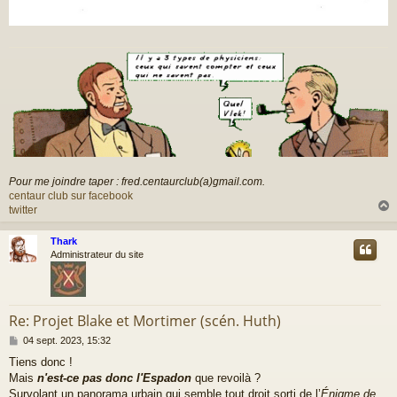
Pour me joindre taper : fred.centaurclub(a)gmail.com.
centaur club sur facebook
twitter
Thark
t
Administrateur du site
Re: Projet Blake et Mortimer (scén. Huth)
M
04 sept. 2023, 15:32
e
Tiens donc !
s
Mais
n'est-ce pas donc l'Espadon
que revoilà ?
s
a
Survolant un panorama urbain qui semble tout droit sorti de l’
Énigme de