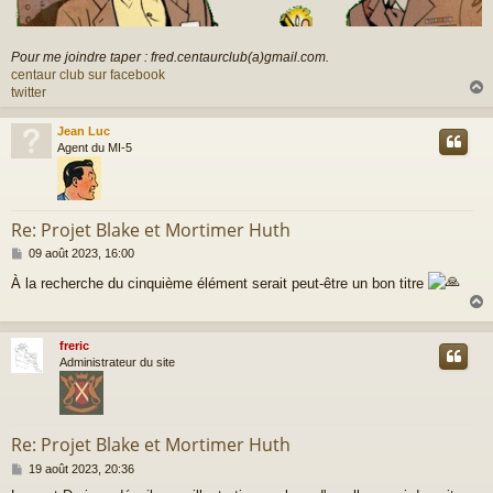
Pour me joindre taper : fred.centaurclub(a)gmail.com.
centaur club sur facebook
twitter
Jean Luc
t
Agent du MI-5
Re: Projet Blake et Mortimer Huth
M
09 août 2023, 16:00
e
À la recherche du cinquième élément serait peut-être un bon titre
s
s
a
g
freric
e
t
Administrateur du site
Re: Projet Blake et Mortimer Huth
M
19 août 2023, 20:36
e