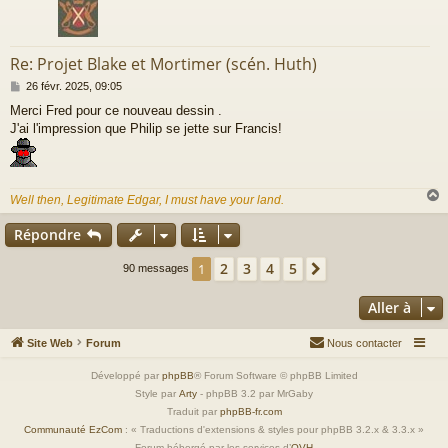
Re: Projet Blake et Mortimer (scén. Huth)
M
26 févr. 2025, 09:05
e
Merci Fred pour ce nouveau dessin .
s
J'ai l'impression que Philip se jette sur Francis!
s
a
g
e
Well then, Legitimate Edgar, I must have your land.
Répondre
t
2
3
4
5
1
Suivante
90 messages
Aller à
Site Web
Forum
Nous contacter
Développé par
phpBB
® Forum Software © phpBB Limited
Style par
Arty
- phpBB 3.2 par MrGaby
Traduit par
phpBB-fr.com
Communauté EzCom
: « Traductions d'extensions & styles pour phpBB 3.2.x & 3.3.x »
Forum hébergé par les services d’
OVH