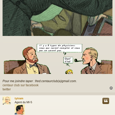
Pour me joindre taper : fred.centaurclub(a)gmail.com.
centaur club sur facebook
twitter
tytram
t
Agent du MI-5