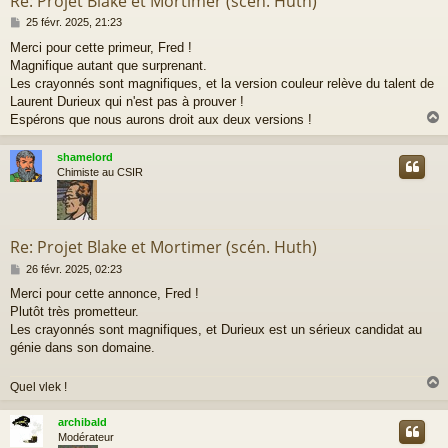
Re: Projet Blake et Mortimer (scén. Huth)
M
25 févr. 2025, 21:23
e
Merci pour cette primeur, Fred !
s
Magnifique autant que surprenant.
s
a
Les crayonnés sont magnifiques, et la version couleur relève du talent de
g
Laurent Durieux qui n'est pas à prouver !
e
Espérons que nous aurons droit aux deux versions !
shamelord
t
Chimiste au CSIR
Re: Projet Blake et Mortimer (scén. Huth)
M
26 févr. 2025, 02:23
e
Merci pour cette annonce, Fred !
s
Plutôt très prometteur.
s
a
Les crayonnés sont magnifiques, et Durieux est un sérieux candidat au
g
génie dans son domaine.
e
Quel vlek !
archibald
t
Modérateur