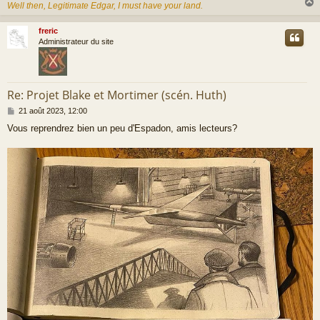
Well then, Legitimate Edgar, I must have your land.
e
freric
t
Administrateur du site
Re: Projet Blake et Mortimer (scén. Huth)
M
21 août 2023, 12:00
e
Vous reprendrez bien un peu d'Espadon, amis lecteurs?
s
s
a
g
e