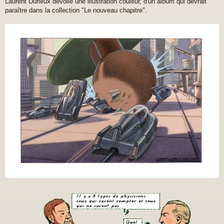
Laurent Durieux dévoile une illustration couleur, d'un album qui devrait
s
paraître dans la collection "Le nouveau chapitre".
s
a
g
e