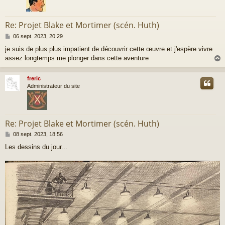
Re: Projet Blake et Mortimer (scén. Huth)
M
06 sept. 2023, 20:29
e
je suis de plus plus impatient de découvrir cette œuvre et j'espère vivre
s
assez longtemps me plonger dans cette aventure
s
a
g
freric
e
t
Administrateur du site
Re: Projet Blake et Mortimer (scén. Huth)
M
08 sept. 2023, 18:56
e
Les dessins du jour...
s
s
a
g
e