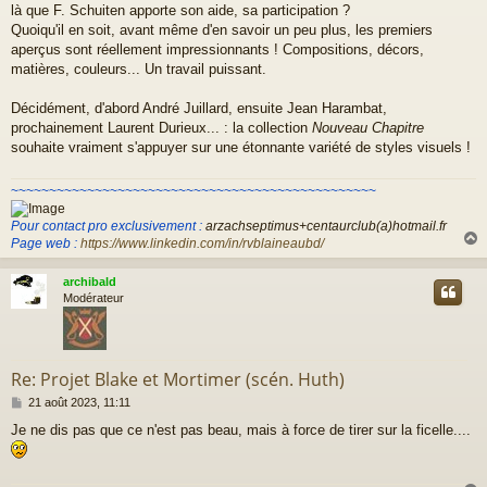
là que F. Schuiten apporte son aide, sa participation ?
Quoiqu'il en soit, avant même d'en savoir un peu plus, les premiers
aperçus sont réellement impressionnants ! Compositions, décors,
matières, couleurs... Un travail puissant.
Décidément, d'abord André Juillard, ensuite Jean Harambat,
prochainement Laurent Durieux... : la collection
Nouveau Chapitre
souhaite vraiment s'appuyer sur une étonnante variété de styles visuels !
~~~~~~~~~~~~~~~~~~~~~~~~~~~~~~~~~~~~~~~~~~~~~~~~
Pour contact pro exclusivement :
arzachseptimus+centaurclub(a)hotmail.fr
Page web :
https://www.linkedin.com/in/rvblaineaubd/
archibald
t
Modérateur
Re: Projet Blake et Mortimer (scén. Huth)
M
21 août 2023, 11:11
e
Je ne dis pas que ce n'est pas beau, mais à force de tirer sur la ficelle....
s
s
a
g