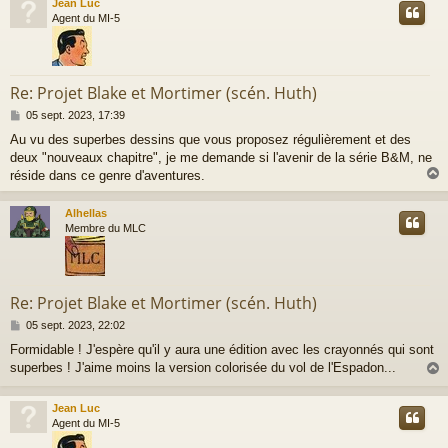
Jean Luc
t
Agent du MI-5
Re: Projet Blake et Mortimer (scén. Huth)
M
05 sept. 2023, 17:39
e
Au vu des superbes dessins que vous proposez régulièrement et des
s
deux "nouveaux chapitre", je me demande si l'avenir de la série B&M, ne
s
a
réside dans ce genre d'aventures.
g
e
Alhellas
t
Membre du MLC
Re: Projet Blake et Mortimer (scén. Huth)
M
05 sept. 2023, 22:02
e
Formidable ! J'espère qu'il y aura une édition avec les crayonnés qui sont
s
superbes ! J'aime moins la version colorisée du vol de l'Espadon...
s
a
g
Jean Luc
e
t
Agent du MI-5