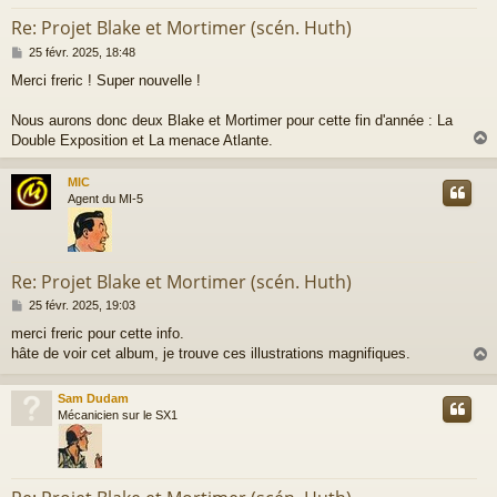
Re: Projet Blake et Mortimer (scén. Huth)
M
25 févr. 2025, 18:48
e
Merci freric ! Super nouvelle !
s
s
a
Nous aurons donc deux Blake et Mortimer pour cette fin d'année : La
g
Double Exposition et La menace Atlante.
e
MIC
t
Agent du MI-5
Re: Projet Blake et Mortimer (scén. Huth)
M
25 févr. 2025, 19:03
e
merci freric pour cette info.
s
hâte de voir cet album, je trouve ces illustrations magnifiques.
s
a
g
Sam Dudam
e
t
Mécanicien sur le SX1