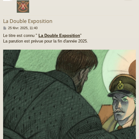
La Double Exposition
M
25 févr. 2025, 11:40
e
Le titre est connu "
La Double Exposition
"
s
La parution est prévue pour la fin d'année 2025.
s
a
g
e