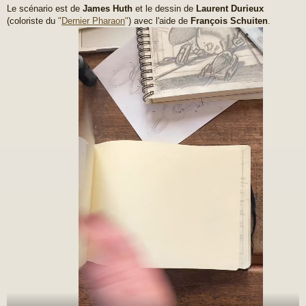
a
Le scénario est de
James Huth
et le dessin de
Laurent Durieux
g
(coloriste du
"
Dernier Pharaon
"
) avec l'aide de
François Schuiten
.
e