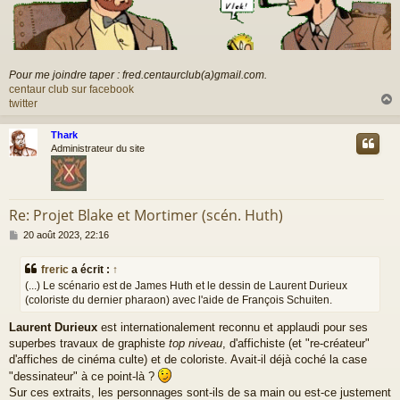
Pour me joindre taper : fred.centaurclub(a)gmail.com.
centaur club sur facebook
twitter
Thark
t
Administrateur du site
Re: Projet Blake et Mortimer (scén. Huth)
M
20 août 2023, 22:16
e
s
freric
a écrit :
↑
s
(...) Le scénario est de James Huth et le dessin de Laurent Durieux
a
(coloriste du dernier pharaon) avec l'aide de François Schuiten.
g
e
Laurent Durieux
est internationalement reconnu et applaudi pour ses
superbes travaux de graphiste
top niveau
, d'affichiste (et "re-créateur"
d'affiches de cinéma culte) et de coloriste. Avait-il déjà coché la case
"dessinateur" à ce point-là ?
Sur ces extraits, les personnages sont-ils de sa main ou est-ce justement