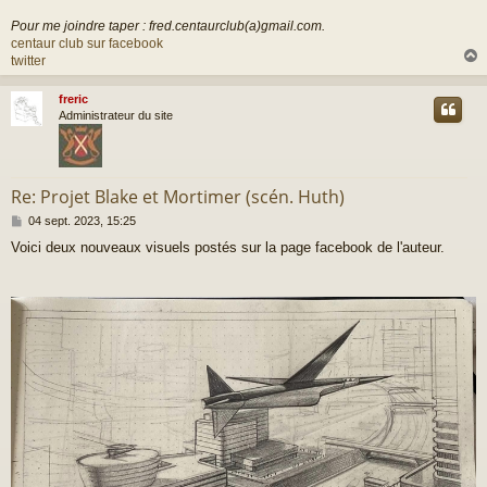
Pour me joindre taper : fred.centaurclub(a)gmail.com.
centaur club sur facebook
twitter
freric
t
Administrateur du site
Re: Projet Blake et Mortimer (scén. Huth)
M
04 sept. 2023, 15:25
e
Voici deux nouveaux visuels postés sur la page facebook de l'auteur.
s
s
a
g
e