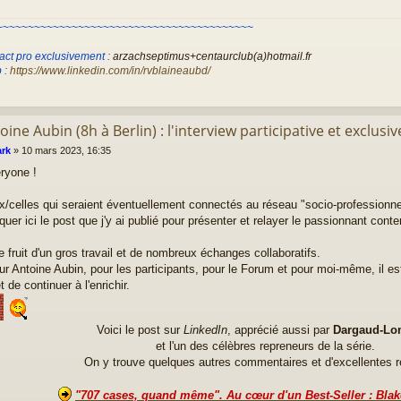
~~~~~~~~~~~~~~~~~~~~~~~~~~~~~~~~~~~~~~~~~
act pro exclusivement :
arzachseptimus+centaurclub(a)hotmail.fr
 :
https://www.linkedin.com/in/rvblaineaubd/
oine Aubin (8h à Berlin) : l'interview participative et exclusiv
rk
»
10 mars 2023, 16:35
ryone !
x/celles qui seraient éventuellement connectés au réseau "socio-professionn
quer ici le post que j'y ai publié pour présenter et relayer le passionnant conte
le fruit d'un gros travail et de nombreux échanges collaboratifs.
ur Antoine Aubin, pour les participants, pour le Forum et pour moi-même, il es
t de continuer à l'enrichir.
Voici le post sur
LinkedIn
, apprécié aussi par
Dargaud-Lo
et l'un des célèbres repreneurs de la série.
On y trouve quelques autres commentaires et d'excellentes r
"707 cases, quand même". Au cœur d'un Best-Seller : Bla