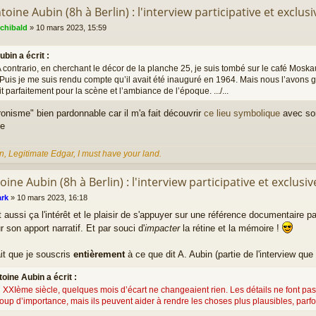
toine Aubin (8h à Berlin) : l'interview participative et exclusi
rchibald
»
10 mars 2023, 15:59
ubin a écrit :
..A contrario, en cherchant le décor de la planche 25, je suis tombé sur le café Moska
 Puis je me suis rendu compte qu’il avait été inauguré en 1964. Mais nous l’avons
it parfaitement pour la scène et l’ambiance de l’époque. .../...
onisme" bien pardonnable car il m'a fait découvrir
ce lieu symbolique
avec son
n, Legitimate Edgar, I must have your land.
oine Aubin (8h à Berlin) : l'interview participative et exclusiv
rk
»
10 mars 2023, 16:18
t aussi ça l'intérêt et le plaisir de s'appuyer sur une référence documentaire p
r son apport narratif. Et par souci d'
impacter
la rétine et la mémoire !
ait que je souscris
entièrement
à ce que dit A. Aubin (partie de l'interview que
oine Aubin a écrit :
 XXIème siècle, quelques mois d’écart ne changeaient rien. Les détails ne font pas 
up d’importance, mais ils peuvent aider à rendre les choses plus plausibles, parfoi