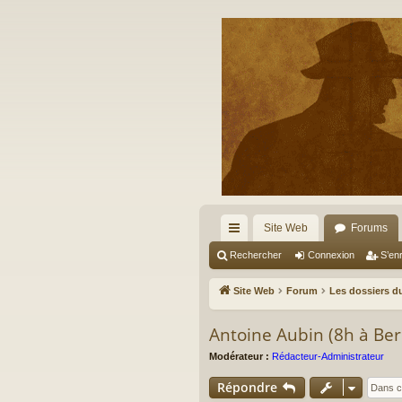
Site Web
Forums
cc
Rechercher
Connexion
S’enr
ès
Site Web
Forum
Les dossiers du
ra
Antoine Aubin (8h à Berli
pi
Modérateur :
Rédacteur-Administrateur
de
Répondre