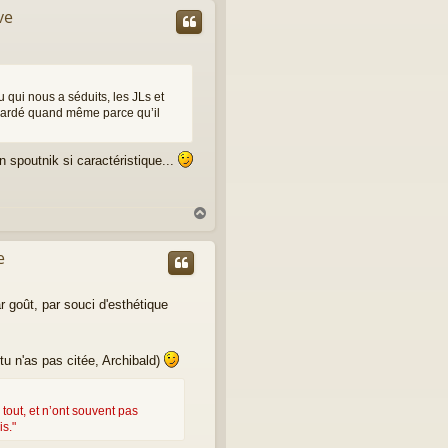
ve
u qui nous a séduits, les JLs et
 gardé quand même parce qu’il
 spoutnik si caractéristique...
H
a
u
e
t
ar goût, par souci d'esthétique
 tu n'as pas citée, Archibald)
tout, et n’ont souvent pas
s."