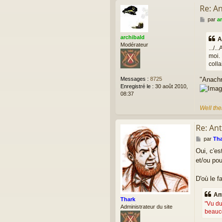
Re: An
M
par
a
e
s
archibald
A
s
Modérateur
.../.
a
moi.
g
colla
e
"Anachr
Messages :
8725
Enregistré le :
30 août 2010,
08:37
Well the
Re: Ant
M
par
Tha
e
Oui, c'es
s
et/ou pou
s
a
g
D'où le f
e
Ant
Thark
"Vu du
Administrateur du site
beauco