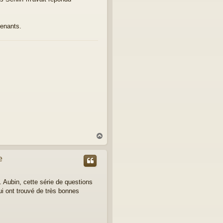
venants.
H
a
u
e
t
 Aubin, cette série de questions
ui ont trouvé de très bonnes