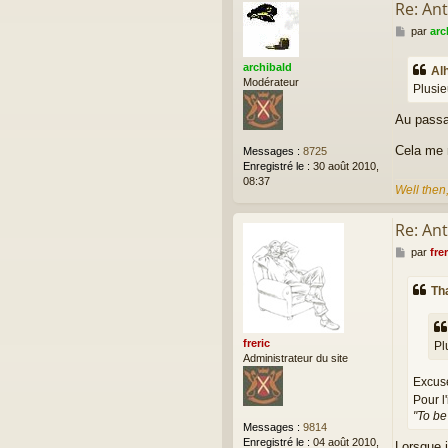
Re: Ant
t
a
M
par
arc
c
e
t
s
e
archibald
Al
s
r
Modérateur
Plusie
a
T
g
h
Au passa
e
a
r
Cela me r
Messages :
8725
k
Enregistré le :
30 août 2010,
08:37
Well then
Re: Ant
M
par
frer
e
s
Th
s
a
g
e
freric
Pl
Administrateur du site
Excuse
Pour l
"To be
Messages :
9814
Enregistré le :
04 août 2010,
Lorsque j