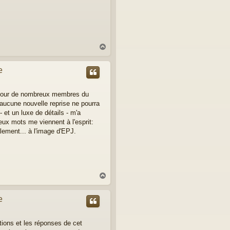
H
a
u
e
t
e pour de nombreux membres du
aucune nouvelle reprise ne pourra
- et un luxe de détails - m'a
eux mots me viennent à l'esprit:
ement... à l'image d'EPJ.
H
a
u
e
t
tions et les réponses de cet