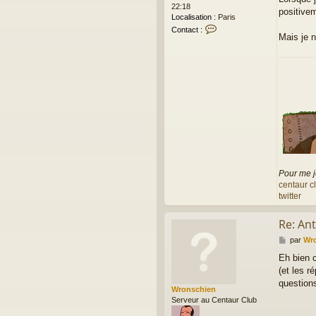
22:18
positive
Localisation :
Paris
C
Contact :
Mais je 
o
n
t
a
c
t
e
r
f
r
e
r
i
Pour me j
c
centaur c
twitter
Re: Ant
M
par
Wr
e
Eh bien 
s
(et les r
s
a
question
Wronschien
g
Serveur au Centaur Club
e