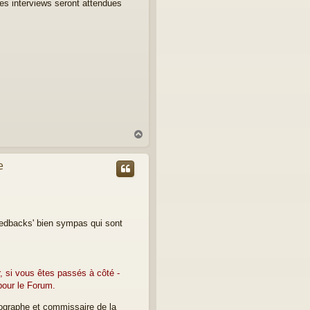
Ces interviews seront attendues
H
a
u
e
t
feedbacks' bien sympas qui sont
er, si vous êtes passés à côté -
our le Forum.
nographe et commissaire de la