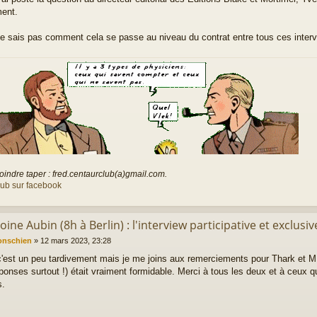
ment.
ne sais pas comment cela se passe au niveau du contrat entre tous ces inter
oindre taper : fred.centaurclub(a)gmail.com.
lub sur facebook
oine Aubin (8h à Berlin) : l'interview participative et exclusiv
onschien
»
12 mars 2023, 23:28
c'est un peu tardivement mais je me joins aux remerciements pour Thark et M.
éponses surtout !) était vraiment formidable. Merci à tous les deux et à ceux q
s.