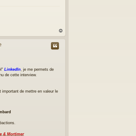
H
a
u
e
t
el"
LinkedIn
, je me permets de
nu de cette interview.
t important de mettre en valeur le
mbard
éactions.
ke & Mortimer