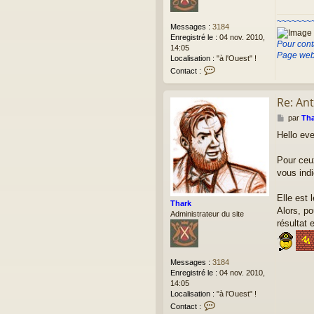
~~~~~~~
Messages :
3184
Enregistré le :
04 nov. 2010,
Pour cont
14:05
Page web
Localisation :
"à l'Ouest" !
C
Contact :
o
n
Re: Ant
t
a
M
par
Tha
c
e
t
Hello eve
s
e
s
r
a
Pour ceu
T
g
vous indi
h
e
a
r
Elle est 
Thark
k
Alors, po
Administrateur du site
résultat e
Messages :
3184
Enregistré le :
04 nov. 2010,
14:05
Localisation :
"à l'Ouest" !
C
Contact :
o