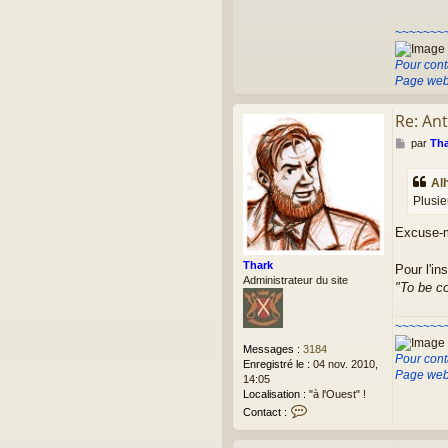
n
t
~~~~~~~
a
c
Pour cont
t
Page web
e
r
Re: Ant
T
h
M
par
Tha
a
e
r
s
k
Al
s
Plusie
a
g
Excuse-mo
e
Thark
Pour l'in
Administrateur du site
"To be co
~~~~~~~
Messages :
3184
Pour cont
Enregistré le :
04 nov. 2010,
Page web
14:05
Localisation :
"à l'Ouest" !
C
Contact :
o
n