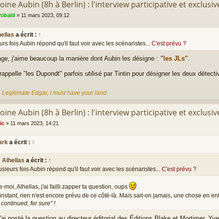
oine Aubin (8h à Berlin) : l'interview participative et exclusiv
hibald
»
11 mars 2023, 09:12
hellas
a écrit :
↑
urs fois Aubin répond qu'il faut voir avec les scénaristes...
C'est prévu ?
ge, j'aime beaucoup la manière dont Aubin les désigne :
"les JLs"
.
appelle "les Dupondt" parfois utilisé par Tintin pour désigner les deux détecti
, Legitimate Edgar, I must have your land.
oine Aubin (8h à Berlin) : l'interview participative et exclusiv
ic
»
11 mars 2023, 14:21
ark
a écrit :
↑
Alhellas
a écrit :
↑
usieurs fois Aubin répond qu'il faut voir avec les scénaristes...
C'est prévu ?
-moi, Alhellas, j'ai failli zapper ta question, oups
.
'instant, rien n'est encore prévu de ce côté-là. Mais sait-on jamais, une chose en en
 continued, for sure" !
'ai posté la question au directeur éditorial des Éditions Blake et Mortimer, Yv