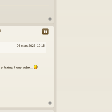
H
a
u
e
t
06 mars 2023, 19:15
 entraînant une autre...
H
a
u