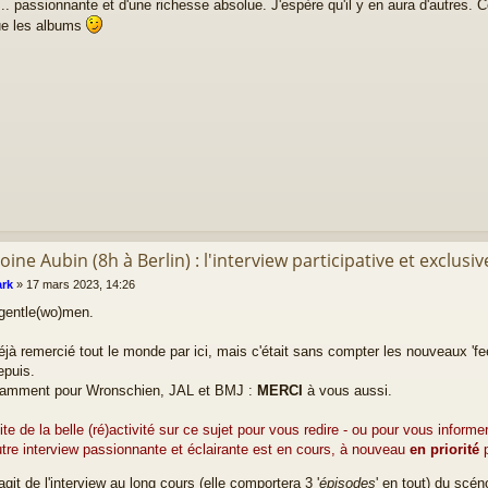
... passionnante et d'une richesse absolue. J'espère qu'il y en aura d'autres. 
ue les albums
oine Aubin (8h à Berlin) : l'interview participative et exclusiv
rk
»
17 mars 2023, 14:26
 gentle(wo)men.
éjà remercié tout le monde par ici, mais c'était sans compter les nouveaux '
epuis.
tamment pour Wronschien, JAL et BMJ :
MERCI
à vous aussi.
fite de la belle (ré)activité sur ce sujet pour vous redire - ou pour vous inform
tre interview passionnante et éclairante est en cours, à nouveau
en priorité
p
'agit de l'interview au long cours (elle comportera 3 '
épisodes
' en tout) du scé