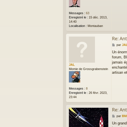
Messages :
63
Enregistré le :
15 déc. 2013,
14:40
Localisation :
Montauban
Re: Ant
M
par
JA
e
Un énorm
s
forum, B
s
a
jamais ég
JAL
g
enchanté.
Momie de Grossgrabenstein
e
artisan 
Messages :
8
Enregistré le :
26 févr. 2023,
23:44
Re: Ant
M
par
BM
e
Un grand 
s