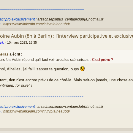
~~~~~~~~~~~~~~~~~~~~~~~~~~~~~~~~~~~~~~~~~
act pro exclusivement :
arzachseptimus+centaurclub(a)hotmail.fr
 :
https://www.linkedin.com/in/rvblaineaubd/
oine Aubin (8h à Berlin) : l'interview participative et exclusiv
rk
»
10 mars 2023, 18:35
hellas
a écrit :
↑
urs fois Aubin répond qu'il faut voir avec les scénaristes...
C'est prévu ?
i, Alhellas, j'ai failli zapper ta question, oups
.
stant, rien n'est encore prévu de ce côté-là. Mais sait-on jamais, une chose en
ntinued, for sure" !
~~~~~~~~~~~~~~~~~~~~~~~~~~~~~~~~~~~~~~~~~
act pro exclusivement :
arzachseptimus+centaurclub(a)hotmail.fr
 :
https://www.linkedin.com/in/rvblaineaubd/