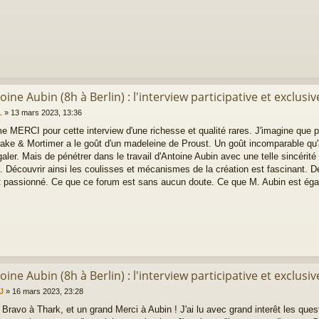
oine Aubin (8h à Berlin) : l'interview participative et exclusiv
L
»
13 mars 2023, 13:36
e MERCI pour cette interview d'une richesse et qualité rares. J'imagine qu
lake & Mortimer a le goût d'un madeleine de Proust. Un goût incomparable qu'
aler. Mais de pénétrer dans le travail d'Antoine Aubin avec une telle sincérité 
 Découvrir ainsi les coulisses et mécanismes de la création est fascinant. D
et passionné. Ce que ce forum est sans aucun doute. Ce que M. Aubin est égal
oine Aubin (8h à Berlin) : l'interview participative et exclusiv
J
»
16 mars 2023, 23:28
Bravo à Thark, et un grand Merci à Aubin ! J'ai lu avec grand interêt les ques