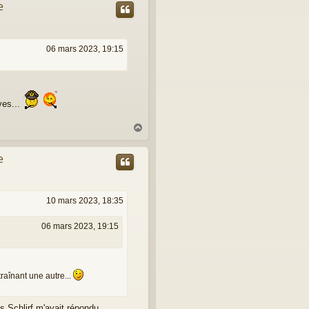
e
t
06 mars 2023, 19:15
ves...
H
a
u
e
t
10 mars 2023, 18:35
06 mars 2023, 19:15
traînant une autre...
es Schlirf m'avait répondu