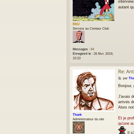
interview
s
a
autant q
g
e
BMJ
Serveur au Centaur Club
Messages :
84
Enregistré le :
26 févr. 2019,
10:22
Re: Ant
M
par
Tha
e
Bonjour,
s
s
a
J'avais d
g
arrivés d
e
Alors no
Thark
Et je pro
Administrateur du site
qu'une au
Il s