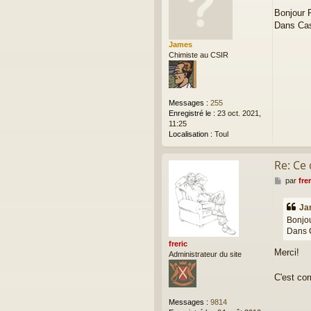
r
e
Bonjour F
i
s
Dans Ca
c
s
a
James
g
Chimiste au CSIR
e
Messages :
255
Enregistré le :
23 oct. 2021,
11:25
Localisation :
Toul
Re: Ce
M
par
frer
e
s
Ja
s
Bonjou
a
Dans 
g
e
freric
Merci!
Administrateur du site
C'est cor
Messages :
9814