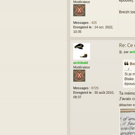
épouse).
Modérateur
Breizh Iz
Messages :
425
Enregistré le :
14 oct. 2022,
10:35
Re: Ce
M
par
arc
e
s
archibald
Bo
s
Modérateur
..../...
a
Si je
g
Blake.
e
épous
Messages :
8725
Enregistré le :
30 août 2010,
Ta mémoi
08:37
J'avais 
détacher et