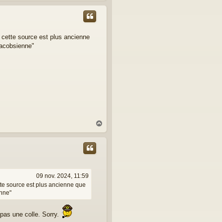
u
t
 cette source est plus ancienne
"jacobsienne"
H
a
u
t
09 nov. 2024, 11:59
tte source est plus ancienne que
enne"
pas une colle. Sorry.