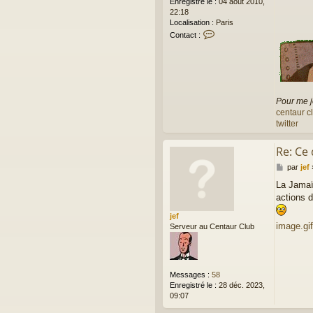
Enregistré le :
04 août 2010,
22:18
Localisation :
Paris
C
Contact :
o
n
t
a
c
t
Pour me j
e
centaur c
r
twitter
f
r
e
Re: Ce
r
M
par
jef
i
e
c
La Jamaï
s
actions d
s
a
jef
g
image.gif
Serveur au Centaur Club
e
Messages :
58
Enregistré le :
28 déc. 2023,
09:07