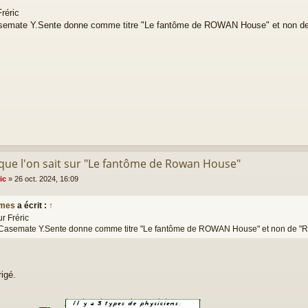
réric
semate Y.Sente donne comme titre "Le fantôme de ROWAN House" et non 
 que l'on sait sur "Le fantôme de Rowan House"
ic
»
26 oct. 2024, 16:09
mes
a écrit :
↑
r Fréric
Casemate Y.Sente donne comme titre "Le fantôme de ROWAN House" et non de 
rigé.