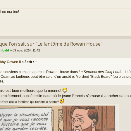
el eo ma bro!
 que l'on sait sur "Le fantôme de Rowan House"
hibald
»
09 nov. 2024, 11:42
bby Cowen II
a écrit :
↑
 me souviens bien, on aperçoit Rowan House dans
Le Serment des Cinq Lords
: il 
 Quant au fantôme, peut-être celui d'un ancêtre, Mordred "Black Beard" (ou plus p
e).
re est bien meilleure que la mienne!
complétement oublié cette case où le jeune Francis s'amuse à attacher sa co
 c'est elle le fantôme qui revient le hanter!