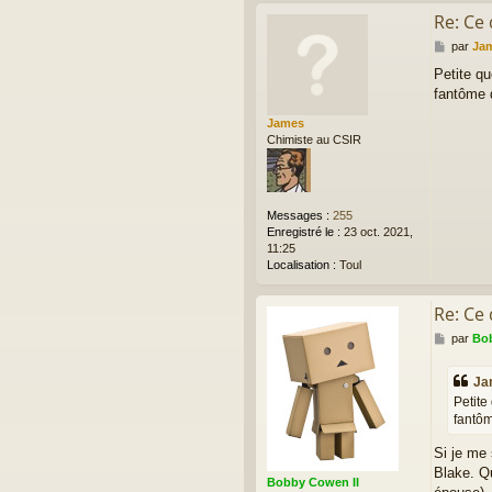
Re: Ce
M
par
Ja
e
Petite q
s
fantôme 
s
a
James
g
Chimiste au CSIR
e
Messages :
255
Enregistré le :
23 oct. 2021,
11:25
Localisation :
Toul
Re: Ce
M
par
Bob
e
s
Ja
s
Petite
a
fantôm
g
e
Si je me
Blake. Q
Bobby Cowen II