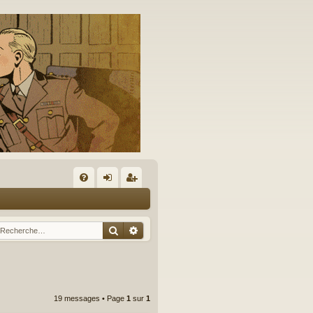
A
FA
on
’e
Q
ne
nr
Rechercher
Recherche avancée
xi
eg
on
ist
re
19 messages • Page
1
sur
1
r