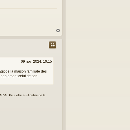
H
a
u
t
09 nov. 2024, 10:15
s'agit de la maison familiale des
robablement celui de son
usine.
Peut être a-t-il oublié de la