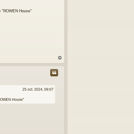
de "ROWEN House"
H
a
u
t
25 oct. 2024, 09:07
"ROWEN House"