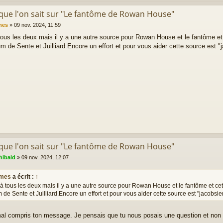
 que l'on sait sur "Le fantôme de Rowan House"
mes
»
09 nov. 2024, 11:59
tous les deux mais il y a une autre source pour Rowan House et le fantôme et
um de Sente et Juilliard.Encore un effort et pour vous aider cette source est 
 que l'on sait sur "Le fantôme de Rowan House"
hibald
»
09 nov. 2024, 12:07
mes
a écrit :
↑
à tous les deux mais il y a une autre source pour Rowan House et le fantôme et ce
m de Sente et Juilliard.Encore un effort et pour vous aider cette source est "jacobsi
mal compris ton message. Je pensais que tu nous posais une question et non 