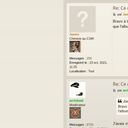
Re: Ce
M
par
Ja
e
Bravo à 
s
que l'alb
s
a
James
g
Chimiste au CSIR
e
Messages :
255
Enregistré le :
23 oct. 2021,
11:25
Localisation :
Toul
Re: Ce
M
par
arc
e
s
archibald
Ja
s
Modérateur
Bravo 
a
l'albu
g
e
J'avais 
Messages :
8725