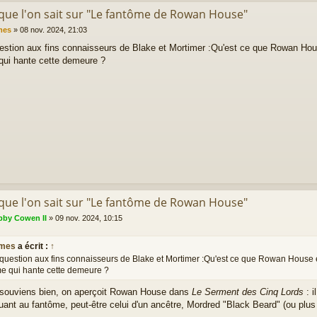
 que l'on sait sur "Le fantôme de Rowan House"
mes
»
08 nov. 2024, 21:03
uestion aux fins connaisseurs de Blake et Mortimer :Qu'est ce que Rowan Hou
qui hante cette demeure ?
 que l'on sait sur "Le fantôme de Rowan House"
by Cowen II
»
09 nov. 2024, 10:15
mes
a écrit :
↑
 question aux fins connaisseurs de Blake et Mortimer :Qu'est ce que Rowan House 
e qui hante cette demeure ?
 souviens bien, on aperçoit Rowan House dans
Le Serment des Cinq Lords
: i
uant au fantôme, peut-être celui d'un ancêtre, Mordred "Black Beard" (ou plu