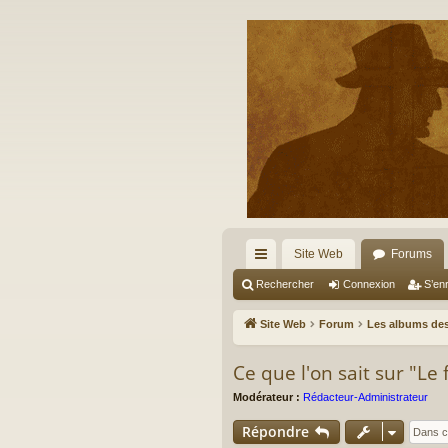
Site Web
Forums
cc
Rechercher
Connexion
S’enr
ès
Site Web
Forum
Les albums des
ra
Ce que l'on sait sur "
pi
Modérateur :
Rédacteur-Administrateur
de
Répondre