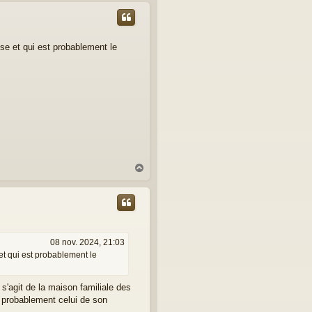
u
t
se et qui est probablement le
H
a
u
t
08 nov. 2024, 21:03
et qui est probablement le
l s'agit de la maison familiale des
s probablement celui de son