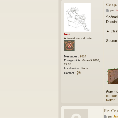
Ce qu
M
par
fr
e
Scénari
s
Dessin
s
a
g
► L'his
e
freric
Administrateur du site
Source 
Messages :
9814
Enregistré le :
04 août 2010,
22:18
Localisation :
Paris
C
Contact :
o
n
t
a
Pour me 
c
centaur 
t
e
twitter
r
f
Re: Ce
r
e
M
par
Ja