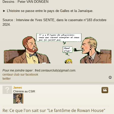
Dessins : Peter VAN DONGEN
s
a
g
► L'histoire se passe entre le pays de Galles et la Jamaïque.
e
Source : Interview de Yves SENTE, dans le casemate n°183 d'octobre
2024.
Pour me joindre taper : fred.centaurclub(a)gmail.com.
centaur club sur facebook
twitter
James
t
Chimiste au CSIR
Re: Ce que l'on sait sur "Le fantôme de Rowan House"