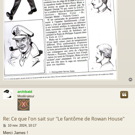
archibald
t
Modérateur
Re: Ce que l'on sait sur "Le fantôme de Rowan House"
M
10 nov. 2024, 10:17
e
Merci James !
s