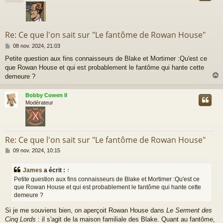
Re: Ce que l'on sait sur "Le fantôme de Rowan House"
M
08 nov. 2024, 21:03
e
Petite question aux fins connaisseurs de Blake et Mortimer :Qu'est ce
s
que Rowan House et qui est probablement le fantôme qui hante cette
s
a
demeure ?
g
e
Bobby Cowen II
t
Modérateur
Re: Ce que l'on sait sur "Le fantôme de Rowan House"
M
09 nov. 2024, 10:15
e
s
James
a écrit :
↑
s
Petite question aux fins connaisseurs de Blake et Mortimer :Qu'est ce
a
que Rowan House et qui est probablement le fantôme qui hante cette
g
demeure ?
e
Si je me souviens bien, on aperçoit Rowan House dans
Le Serment des
Cinq Lords
: il s'agit de la maison familiale des Blake. Quant au fantôme,