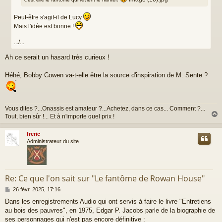
Peut-être s'agit-il de Lucy
Mais l'idée est bonne !
.../...
Ah ce serait un hasard très curieux !
Héhé, Bobby Cowen va-t-elle être la source d'inspiration de M. Sente ?
Vous dites ?...Onassis est amateur ?...Achetez, dans ce cas... Comment ?...
Tout, bien sûr !... Et à n'importe quel prix !
freric
t
Administrateur du site
Re: Ce que l'on sait sur "Le fantôme de Rowan House"
M
26 févr. 2025, 17:16
e
Dans les enregistrements Audio qui ont servis à faire le livre "Entretiens
s
au bois des pauvres", en 1975, Edgar P. Jacobs parle de la biographie de
s
a
ses personnages qui n'est pas encore définitive :