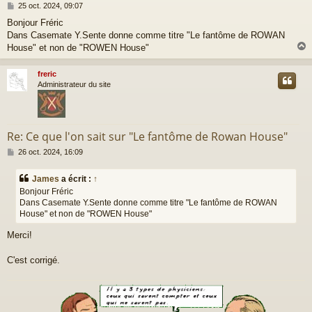
M
25 oct. 2024, 09:07
e
Bonjour Fréric
s
Dans Casemate Y.Sente donne comme titre "Le fantôme de ROWAN
s
a
House" et non de "ROWEN House"
g
e
freric
t
Administrateur du site
Re: Ce que l'on sait sur "Le fantôme de Rowan House"
M
26 oct. 2024, 16:09
e
s
James
a écrit :
↑
s
Bonjour Fréric
a
Dans Casemate Y.Sente donne comme titre "Le fantôme de ROWAN
g
House" et non de "ROWEN House"
e
Merci!
C'est corrigé.