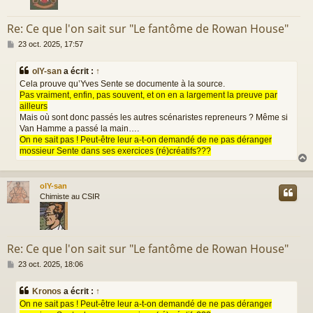
Re: Ce que l'on sait sur "Le fantôme de Rowan House"
M
23 oct. 2025, 17:57
e
s
olY-san
a écrit :
↑
s
Cela prouve qu’Yves Sente se documente à la source.
a
Pas vraiment, enfin, pas souvent, et on en a largement la preuve par
g
ailleurs
e
Mais où sont donc passés les autres scénaristes repreneurs ? Même si
Van Hamme a passé la main….
On ne sait pas ! Peut-être leur a-t-on demandé de ne pas déranger
mossieur Sente dans ses exercices (ré)créatifs???
olY-san
t
Chimiste au CSIR
Re: Ce que l'on sait sur "Le fantôme de Rowan House"
M
23 oct. 2025, 18:06
e
s
Kronos
a écrit :
↑
s
On ne sait pas ! Peut-être leur a-t-on demandé de ne pas déranger
a