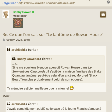
Page web :
https://www.linkedin.com/in/rvblaineaubd/
Bobby Cowen II
t
Modérateur
Re: Ce que l'on sait sur "Le fantôme de Rowan House"
M
09 nov. 2024, 19:03
e
s
archibald
a écrit :
↑
s
a
g
Bobby Cowen II
a écrit :
↑
e
..../...
Si je me souviens bien, on aperçoit Rowan House dans
Le
Serment des Cinq Lords
: il s'agit de la maison familiale des Blake.
Quant au fantôme, peut-être celui d'un ancêtre, Mordred "Black
Beard" (ou plus probablement celui de son épouse).
Ta mémoire est bien meilleure que la mienne!
Merci !
archibald
a écrit :
↑
J'avais complétement oublié cette case où le jeune Francis s'amuse à