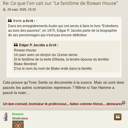
Re: Ce que l'on sait sur "Le fantôme de Rowan House"
M
29 sept. 2025, 15:33
e
s
freric
a écrit :
↑
s
Dans les enregistrements Audio qui ont servis à faire le livre "Entretiens
a
au bois des pauvres", en 1975, Edgar P. Jacobs parle de la biographie
g
de ses personnages qui n'est pas encore définitive :
e
Edgar P. Jacobs a écrit :
Rowan House
Un parc avec un donjon du 11eme siecle.
Et le fantôme de la belle Elfrieda, la tendre épouse du terrible
Blake Mordred
D'où le nom du nom de Blake resté dans la famille.
Cela prouve qu’Yves Sente se documente à la source. Mais où sont donc
passés les autres scénaristes repreneurs ? Même si Van Hamme a
passé la main….
Un bon conseil, monsieur le professeur... faites comme Horus... demeurez !
Kronos
t
Modérateur