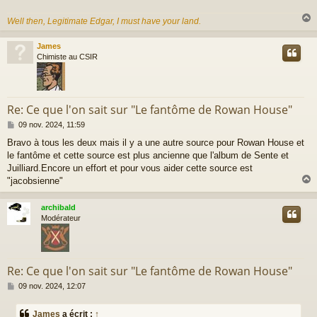
Well then, Legitimate Edgar, I must have your land.
James
t
Chimiste au CSIR
Re: Ce que l'on sait sur "Le fantôme de Rowan House"
M
09 nov. 2024, 11:59
e
Bravo à tous les deux mais il y a une autre source pour Rowan House et
s
le fantôme et cette source est plus ancienne que l'album de Sente et
s
a
Juilliard.Encore un effort et pour vous aider cette source est
g
"jacobsienne"
e
archibald
t
Modérateur
Re: Ce que l'on sait sur "Le fantôme de Rowan House"
M
09 nov. 2024, 12:07
e
s
James
a écrit :
↑