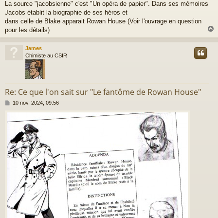
La source "jacobsienne" c'est "Un opéra de papier". Dans ses mémoires
s
Jacobs établit la biographie de ses héros et
s
a
dans celle de Blake apparait Rowan House (Voir l'ouvrage en question
g
pour les détails)
e
James
t
Chimiste au CSIR
Re: Ce que l'on sait sur "Le fantôme de Rowan House"
M
10 nov. 2024, 09:56
e
s
s
a
g
e