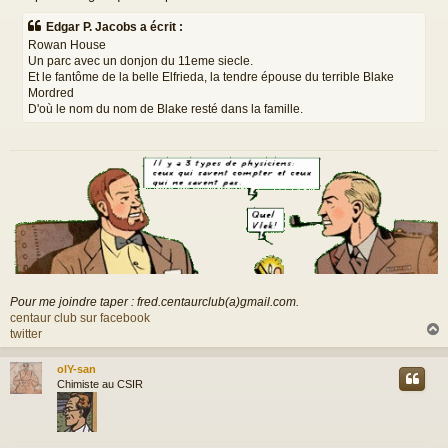
g
e
Edgar P. Jacobs a écrit :
Rowan House
Un parc avec un donjon du 11eme siecle.
Et le fantôme de la belle Elfrieda, la tendre épouse du terrible Blake
Mordred
D'où le nom du nom de Blake resté dans la famille.
Pour me joindre taper : fred.centaurclub(a)gmail.com.
centaur club sur facebook
twitter
olY-san
t
Chimiste au CSIR