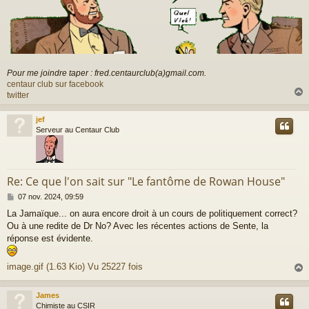
Pour me joindre taper : fred.centaurclub(a)gmail.com.
centaur club sur facebook
twitter
jef
t
Serveur au Centaur Club
Re: Ce que l'on sait sur "Le fantôme de Rowan House"
M
07 nov. 2024, 09:59
e
La Jamaïque... on aura encore droit à un cours de politiquement correct?
s
Ou à une redite de Dr No? Avec les récentes actions de Sente, la
s
a
réponse est évidente.
g
e
image.gif (1.63 Kio) Vu 25227 fois
James
t
Chimiste au CSIR