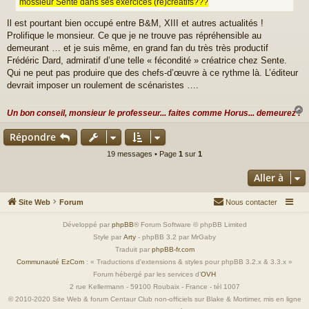
mossieur Sente dans ses exercices (ré)créatifs???
g
e
Il est pourtant bien occupé entre B&M, XIII et autres actualités !
Prolifique le monsieur. Ce que je ne trouve pas répréhensible au
demeurant … et je suis même, en grand fan du très très productif
Frédéric Dard, admiratif d’une telle « fécondité » créatrice chez Sente.
Qui ne peut pas produire que des chefs-d’œuvre à ce rythme là. L’éditeur
devrait imposer un roulement de scénaristes ….
Un bon conseil, monsieur le professeur... faites comme Horus... demeurez !
Répondre
t
19 messages • Page
1
sur
1
Aller à
Site Web
Forum
Nous contacter
Développé par
phpBB
® Forum Software © phpBB Limited
Style par
Arty
- phpBB 3.2 par MrGaby
Traduit par
phpBB-fr.com
Communauté EzCom
: « Traductions d'extensions & styles pour phpBB 3.2.x & 3.3.x »
Forum hébergé par les services d’
OVH
2 rue Kellermann - 59100 Roubaix - France - tél 1007
© 2010-2020 Site Web & forum Centaur Club non-officiels sur Blake & Mortimer, mis en ligne