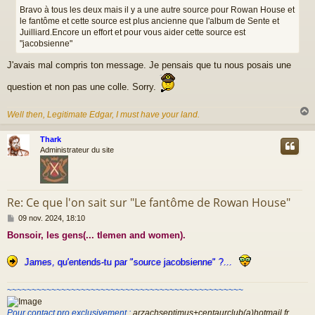
s
Bravo à tous les deux mais il y a une autre source pour Rowan House et
a
le fantôme et cette source est plus ancienne que l'album de Sente et
g
Juilliard.Encore un effort et pour vous aider cette source est
e
"jacobsienne"
J'avais mal compris ton message. Je pensais que tu nous posais une
question et non pas une colle. Sorry.
Well then, Legitimate Edgar, I must have your land.
Thark
t
Administrateur du site
Re: Ce que l'on sait sur "Le fantôme de Rowan House"
M
09 nov. 2024, 18:10
e
Bonsoir, les gens(... tlemen and women).
s
s
a
James, qu'entends-tu par "source jacobsienne" ?...
g
e
~~~~~~~~~~~~~~~~~~~~~~~~~~~~~~~~~~~~~~~~~~~~~~~~
Pour contact pro exclusivement :
arzachseptimus+centaurclub(a)hotmail.fr