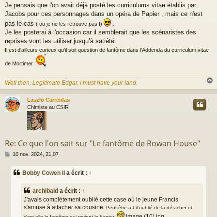
Je pensais que l'on avait déjà posté les curriculums vitae établis par
s
a
Jacobs pour ces personnages dans un opéra de Papier , mais ce n'est
g
pas le cas
.
( ou je ne les retrouve pas !)
e
Je les posterai à l'occasion car il semblerait que les scénaristes des
reprises vont les utiliser jusqu’à satiété.
Il est d'ailleurs curieux qu'il soit question de fantôme dans l'Addenda du curriculum vitae
de Mortimer
Well then, Legitimate Edgar, I must have your land.
Laszlo Carreidas
t
Chimiste au CSIR
Re: Ce que l'on sait sur "Le fantôme de Rowan House"
M
10 nov. 2024, 21:07
e
s
Bobby Cowen II
a écrit :
↑
s
a
g
archibald
a écrit :
↑
e
J'avais complétement oublié cette case où le jeune Francis
s'amuse à attacher sa cousine.
Peut être a-t-il oublié de la détacher et
Image (10).jpg
c'est elle le fantôme qui revient le hanter!