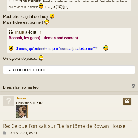
attacher sa cousine.
Peut être a-t-il oublié de la détacher et c'est elle le fantôme
Image (10).jpg
qui revient le hanter!
Peut-être s'agit-il de Lucy
Mais l'idée est bonne !
Thark
a écrit :
↑
Bonsoir, les gens(... tlemen and women).
James, qu'entends-tu par "source jacobsienne" ?...
Un Opéra de papier
► AFFICHER LE TEXTE
Breizh Izel eo ma bro!
James
t
Chimiste au CSIR
Re: Ce que l'on sait sur "Le fantôme de Rowan House"
M
10 nov. 2024, 08:21
e