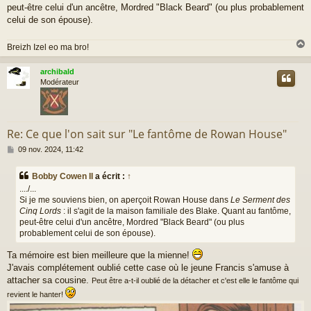
peut-être celui d'un ancêtre, Mordred "Black Beard" (ou plus probablement
celui de son épouse).
Breizh Izel eo ma bro!
archibald
t
Modérateur
Re: Ce que l'on sait sur "Le fantôme de Rowan House"
M
09 nov. 2024, 11:42
e
s
Bobby Cowen II
a écrit :
↑
s
..../...
a
Si je me souviens bien, on aperçoit Rowan House dans
Le Serment des
g
Cinq Lords
: il s'agit de la maison familiale des Blake. Quant au fantôme,
e
peut-être celui d'un ancêtre, Mordred "Black Beard" (ou plus
probablement celui de son épouse).
Ta mémoire est bien meilleure que la mienne!
J'avais complétement oublié cette case où le jeune Francis s'amuse à
attacher sa cousine.
Peut être a-t-il oublié de la détacher et c'est elle le fantôme qui
revient le hanter!