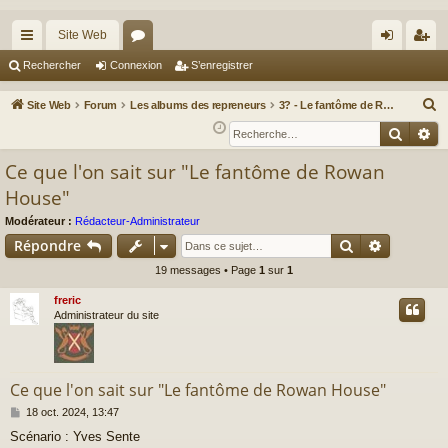
Site Web
cc
or
on
’e
Rechercher
Connexion
S’enregistrer
ès
u
ne
nr
R
Site Web
Forum
Les albums des repreneurs
3? - Le fantôme de Rowan House (Date inconnue)
ra
m
xi
eg
e
Reche
Re
c
pi
s
on
ist
Ce que l'on sait sur "Le fantôme de Rowan
h
de
re
House"
e
r
r
Modérateur :
Rédacteur-Administrateur
c
Rechercher
Recherch
Répondre
h
19 messages • Page
1
sur
1
e
freric
r
Administrateur du site
Ce que l'on sait sur "Le fantôme de Rowan House"
M
18 oct. 2024, 13:47
e
Scénario : Yves Sente
s