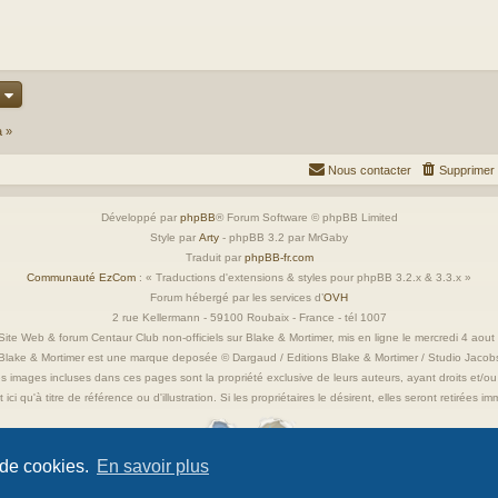
a »
Nous contacter
Supprimer 
Développé par
phpBB
® Forum Software © phpBB Limited
Style par
Arty
- phpBB 3.2 par MrGaby
Traduit par
phpBB-fr.com
Communauté EzCom
: « Traductions d'extensions & styles pour phpBB 3.2.x & 3.3.x »
Forum hébergé par les services d’
OVH
2 rue Kellermann - 59100 Roubaix - France - tél 1007
ite Web & forum Centaur Club non-officiels sur Blake & Mortimer, mis en ligne le mercredi 4 aou
Blake & Mortimer est une marque deposée © Dargaud / Editions Blake & Mortimer / Studio Jacob
s images incluses dans ces pages sont la propriété exclusive de leurs auteurs, ayant droits et/ou
 ici qu'à titre de référence ou d'illustration. Si les propriétaires le désirent, elles seront retirées 
 de cookies.
En savoir plus
Confidentialité
|
Conditions