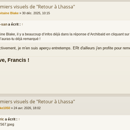
emiers visuels de "Retour à Lhassa"
itaine Blake
»
30 déc. 2025, 10:15
Y-san
a écrit :
↑
ine Blake, il y a beaucoup d’infos déjà dans la réponse d’Archibald en cliquant sur 
l’auras-tu déjà remarqué !
ctivement, je m'en suis aperçu entretemps. ERt d'ailleurs j'en profite pour remer
e, Francis !
emiers visuels de "Retour à Lhassa"
ke1050
»
24 avr. 2026, 18:02
ric
a écrit :
↑
567.jpeg