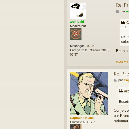
Re: P
M
par
a
e
s
archibald
C
s
Modérateur
..../...
a
g
Peut
e
séjou
Messages :
8725
Enregistré le :
30 août 2010,
Besoin 
08:37
Well the
Re: Pr
M
par
Cap
e
s
ar
s
a
g
Besoin
e
Oui je ve
par Krono
Capitaine Blake
redonner
Chimiste au CSIR