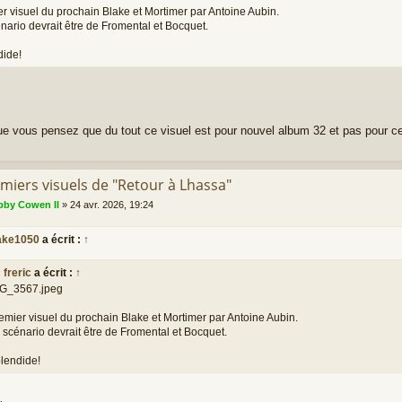
r visuel du prochain Blake et Mortimer par Antoine Aubin.
nario devrait être de Fromental et Bocquet.
dide!
e vous pensez que du tout ce visuel est pour nouvel album 32 et pas pour cet
emiers visuels de "Retour à Lhassa"
by Cowen II
»
24 avr. 2026, 19:24
ake1050
a écrit :
↑
freric
a écrit :
↑
G_3567.jpeg
emier visuel du prochain Blake et Mortimer par Antoine Aubin.
 scénario devrait être de Fromental et Bocquet.
lendide!