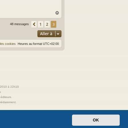
H
a
u
1
2
Précédente
3
48 messages
t
Aller à
les cookies
Heures au format
UTC+02:00
t 2010 à 22h10
s
 éditeurs.
immédiatement.
OK