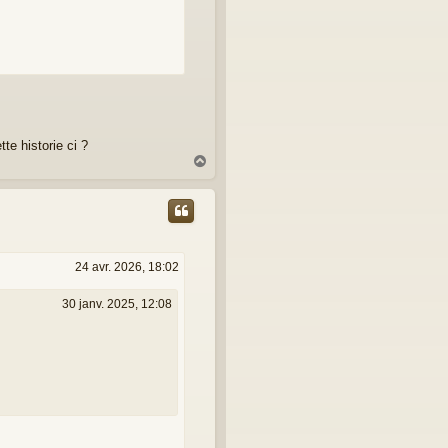
te historie ci ?
H
a
u
t
24 avr. 2026, 18:02
30 janv. 2025, 12:08