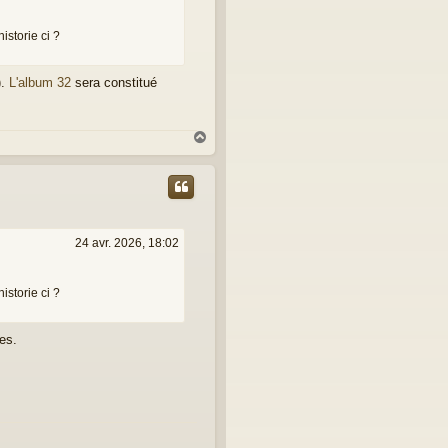
istorie ci ?
).
L'album 32
sera constitué
H
a
u
t
24 avr. 2026, 18:02
istorie ci ?
tes.