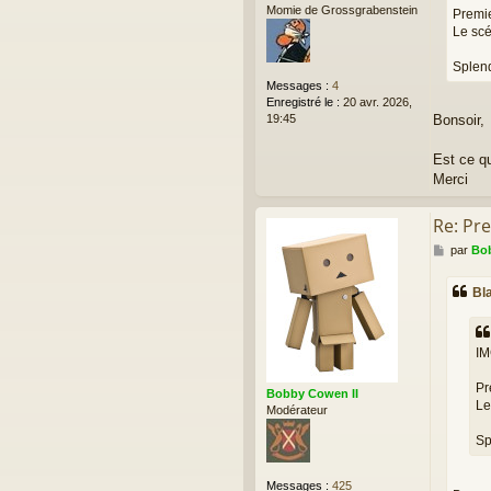
Momie de Grossgrabenstein
Premie
e
Le scé
Splen
Messages :
4
Enregistré le :
20 avr. 2026,
19:45
Bonsoir,
Est ce qu
Merci
Re: Pr
M
par
Bob
e
s
Bl
s
a
g
e
IM
Pr
Bobby Cowen II
Le
Modérateur
Sp
Messages :
425