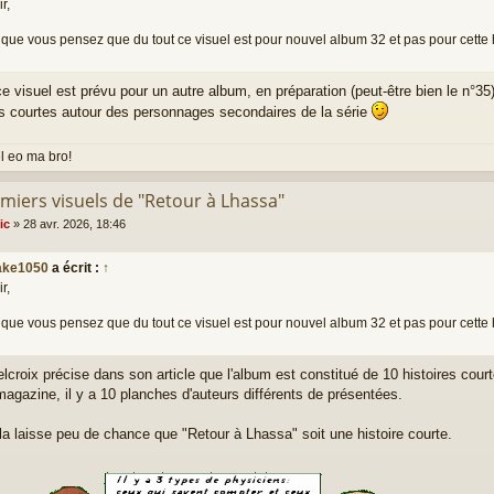
r,
 que vous pensez que du tout ce visuel est pour nouvel album 32 et pas pour cette h
 ce visuel est prévu pour un autre album, en préparation (peut-être bien le n°35
res courtes autour des personnages secondaires de la série
el eo ma bro!
emiers visuels de "Retour à Lhassa"
ic
»
28 avr. 2026, 18:46
ake1050
a écrit :
↑
r,
 que vous pensez que du tout ce visuel est pour nouvel album 32 et pas pour cette h
elcroix précise dans son article que l'album est constitué de 10 histoires cour
agazine, il y a 10 planches d'auteurs différents de présentées.
a laisse peu de chance que "Retour à Lhassa" soit une histoire courte.