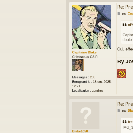
n
Re: Pr
t
a
M
par
Cap
c
e
t
s
e
ol
s
r
a
o
Capita
g
l
doute 
e
Y
-
Oui, effe
s
Capitaine Blake
a
Chimiste au CSIR
n
By Jov
Messages :
203
Enregistré le :
18 oct. 2025,
12:21
Localisation :
Londres
Re: Pr
M
par
Bla
e
s
fre
s
IMG_3
a
Blake1050
g