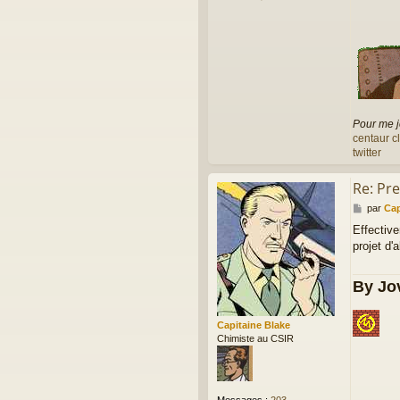
o
n
t
a
c
t
e
r
f
Pour me j
r
centaur c
e
r
twitter
i
c
Re: Pr
M
par
Cap
e
Effective
s
projet d'
s
a
g
By Jov
e
Capitaine Blake
Chimiste au CSIR