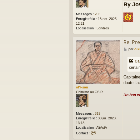
By Jov
Messages :
203
Enregistré le :
18 oct. 2025,
12:21
Localisation :
Londres
Re: Pr
M
par
olY
e
s
Ca
s
certai
a
g
Capitaine
e
doute l’a
olY-san
Chimiste au CSIR
Un bon co
Messages :
319
Enregistré le :
30 juil. 2023,
13:13
Localisation :
AltAsiA
C
Contact :
o