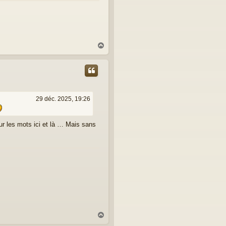
H
a
u
t
29 déc. 2025, 19:26
ur les mots ici et là … Mais sans
H
a