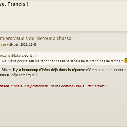
e, Francis !
emiers visuels de "Retour à Lhassa"
-san
»
29 déc. 2025, 19:43
pitaine Blake
a écrit :
↑
n. Peut-être pourrais-tu me redonner des liens si cela ne te prend pas de temps ?
 Blake, il y a beaucoup d’infos déjà dans la réponse d’Archibald en cliquant s
uras-tu déjà remarqué !
nseil, monsieur le professeur... faites comme Horus... demeurez !