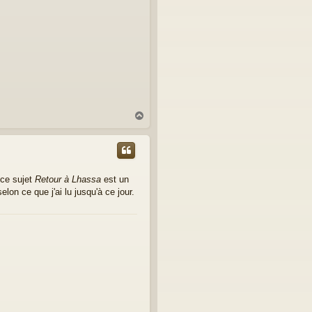
H
a
u
t
 ce sujet
Retour à Lhassa
est un
elon ce que j'ai lu jusqu'à ce jour.