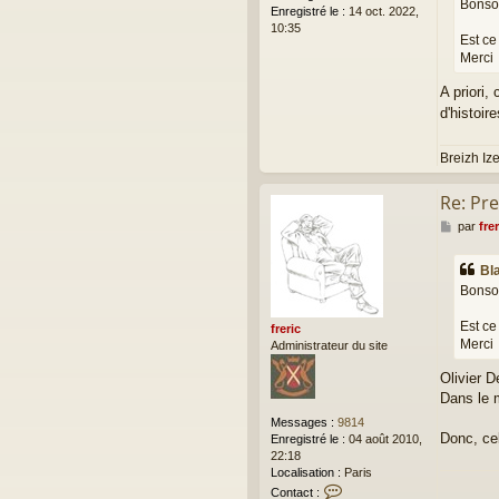
Bonsoi
Enregistré le :
14 oct. 2022,
10:35
Est ce
Merci
A priori,
d'histoi
Breizh Iz
Re: Pr
M
par
frer
e
s
Bl
s
Bonsoi
a
g
Est ce
e
freric
Merci
Administrateur du site
Olivier D
Dans le m
Messages :
9814
Donc, cel
Enregistré le :
04 août 2010,
22:18
Localisation :
Paris
C
Contact :