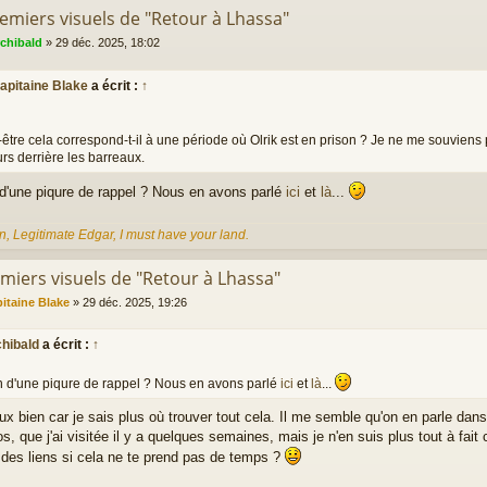
remiers visuels de "Retour à Lhassa"
rchibald
»
29 déc. 2025, 18:02
apitaine Blake
a écrit :
↑
-être cela correspond-t-il à une période où Olrik est en prison ? Je ne me souviens
rs derrière les barreaux.
d'une piqure de rappel ? Nous en avons parlé
ici
et
là
...
n, Legitimate Edgar, I must have your land.
emiers visuels de "Retour à Lhassa"
itaine Blake
»
29 déc. 2025, 19:26
chibald
a écrit :
↑
 d'une piqure de rappel ? Nous en avons parlé
ici
et
là
...
ux bien car je sais plus où trouver tout cela. Il me semble qu'on en parle dans
s, que j'ai visitée il y a quelques semaines, mais je n'en suis plus tout à fait 
 des liens si cela ne te prend pas de temps ?