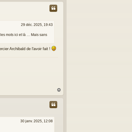
u
t
29 déc. 2025, 19:43
les mots ici et là … Mais sans
cier Archibald de l'avoir fait !
H
a
u
t
30 janv. 2025, 12:08