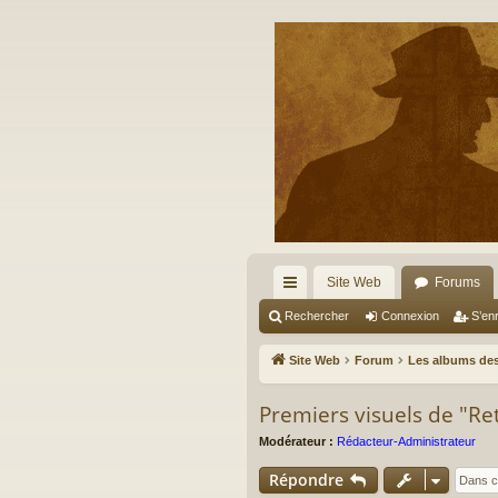
Site Web
Forums
cc
Rechercher
Connexion
S’enr
ès
Site Web
Forum
Les albums des
ra
Premiers visuels de "Re
pi
Modérateur :
Rédacteur-Administrateur
de
Répondre