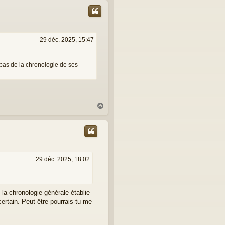
29 déc. 2025, 15:47
 pas de la chronologie de ses
H
a
u
t
29 déc. 2025, 18:02
 la chronologie générale établie
certain. Peut-être pourrais-tu me