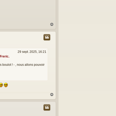
H
a
u
t
29 sept. 2025, 16:21
Freric.
 boulot ! - , nous allons pouvoir
H
a
u
t