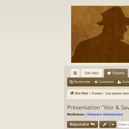
Site Web
Forums
cc
Rechercher
Connexion
S’enr
ès
Site Web
Forum
Les autres oeu
ra
Présentation "Voir & Sav
pi
Modérateur :
Rédacteur-Administrateur
de
Répondre