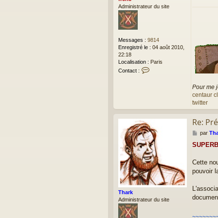
Administrateur du site
Messages :
9814
Enregistré le :
04 août 2010,
22:18
Localisation :
Paris
C
Contact :
o
n
Pour me j
t
centaur c
a
twitter
c
t
e
Re: Pré
r
M
par
Tha
f
e
r
SUPERBE 
s
e
s
r
a
Cette nou
i
g
pouvoir l
c
e
L'associa
Thark
documenta
Administrateur du site
~~~~~~~