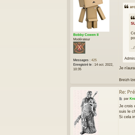
s
ar
s
a
g
e
SU
Ce
Bobby Cowen II
po
Modérateur
.../
Admira
Messages :
425
Enregistré le :
14 oct. 2022,
Je n'aura
10:35
Breizh Iz
Re: Pré
M
par
Kr
e
Je crois 
s
suis le c
s
a
Si cela 
g
e