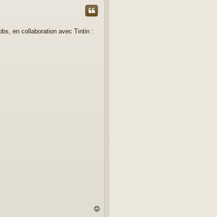
bs, en collaboration avec Tintin :
H
a