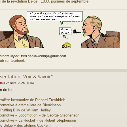
 de la révolution Belge : 1830, journées de septembre
oindre taper : fred.centaurclub(a)gmail.com.
lub sur facebook
sentation "Voir & Savoir"
ic
»
28 sept. 2025, 11:53
n de fer
emière locomotive de Richard Trevithick.
comotive à crémaillère de Blenkinsop.
Puffing Billy de William Hedley.
comotive « Locomotion » de George Stephenson
comotive « La Rocket » de Robert Stephenson
e Belge » des ateliers Cockerill