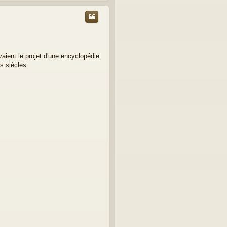
u
t
vaient le projet d'une encyclopédie
s siècles.