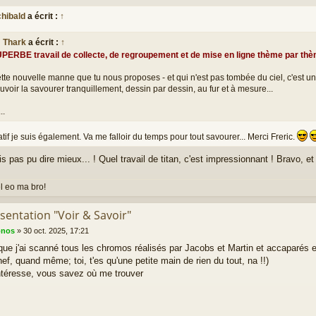
chibald
a écrit :
↑
Thark
a écrit :
↑
PERBE travail de collecte, de regroupement et de mise en ligne thème par thèm
tte nouvelle manne que tu nous proposes - et qui n'est pas tombée du ciel, c'est un 
uvoir la savourer tranquillement, dessin par dessin, au fur et à mesure...
...
tif je suis également. Va me falloir du temps pour tout savourer... Merci Freric.
is pas pu dire mieux... ! Quel travail de titan, c'est impressionnant ! Bravo,
el eo ma bro!
sentation "Voir & Savoir"
onos
»
30 oct. 2025, 17:21
que j'ai scanné tous les chromos réalisés par Jacobs et Martin et accaparés e
hef, quand même; toi, t'es qu'une petite main de rien du tout, na !!)
intéresse, vous savez où me trouver