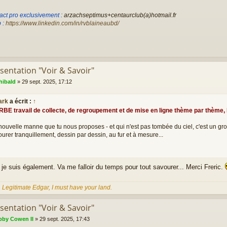
act pro exclusivement :
arzachseptimus+centaurclub(a)hotmail.fr
 :
https://www.linkedin.com/in/rvblaineaubd/
sentation "Voir & Savoir"
hibald
»
29 sept. 2025, 17:12
ark
a écrit :
↑
E travail de collecte, de regroupement et de mise en ligne thème par thème, 
nouvelle manne que tu nous proposes - et qui n'est pas tombée du ciel, c'est un gros
ourer tranquillement, dessin par dessin, au fur et à mesure...
 je suis également. Va me falloir du temps pour tout savourer... Merci Freric.
, Legitimate Edgar, I must have your land.
sentation "Voir & Savoir"
by Cowen II
»
29 sept. 2025, 17:43