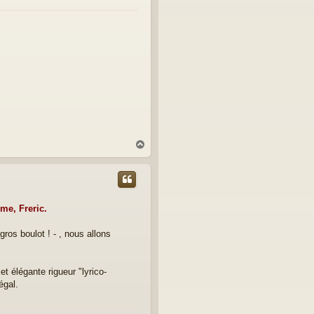
H
a
u
t
me, Freric.
ros boulot ! - , nous allons
et élégante rigueur "lyrico-
égal.