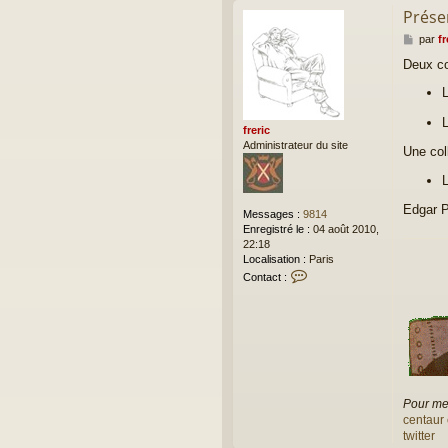
Prése
M
par
fr
e
Deux co
s
s
L
a
g
L
e
freric
Administrateur du site
Une coll
L
Edgar P
Messages :
9814
Enregistré le :
04 août 2010,
22:18
Localisation :
Paris
C
Contact :
o
n
t
a
c
t
e
r
Pour me 
f
centaur 
r
twitter
e