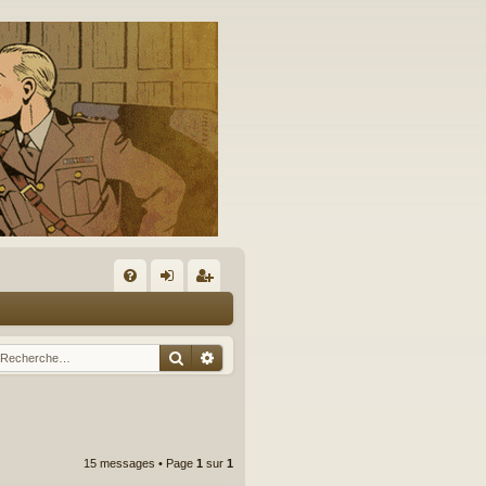
A
FA
on
’e
Q
ne
nr
Rechercher
Recherche avancée
xi
eg
on
ist
re
15 messages • Page
1
sur
1
r