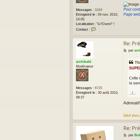
Pour cont
Messages :
3184
Page web
Enregistré le :
04 nov. 2010,
14:05
Localisation :
"à l'Ouest" !
C
Contact :
o
n
Re: Pré
t
a
M
par
arc
c
e
t
s
e
archibald
Th
s
r
Modérateur
SUPERB
a
T
g
h
Cette 
e
a
la sav
r
Messages :
8725
k
Enregistré le :
30 août 2010,
.../...
08:37
Admiratif
Well then
Re: Pré
M
par
Bob
e