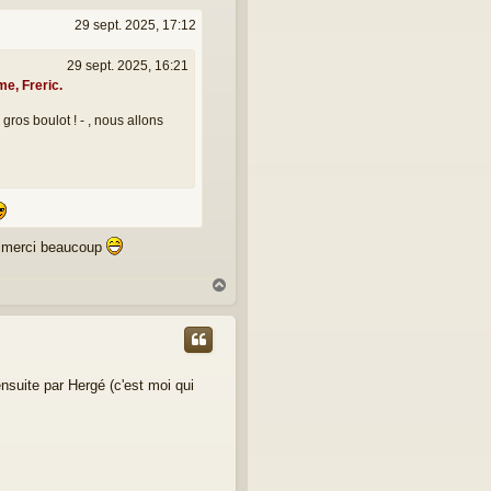
29 sept. 2025, 17:12
29 sept. 2025, 16:21
e, Freric.
gros boulot ! - , nous allons
 et merci beaucoup
H
a
u
t
nsuite par Hergé (c'est moi qui