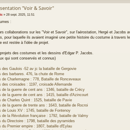
sentation "Voir & Savoir"
ic
»
28 sept. 2025, 11:51
umes :
rs collaborations sur les "Voir et Savoir", sur l'aérostation, Hergé et Jacobs a
, pour laquelle ils avaient imaginé une petite histoire du costume à travers le
e est restée à l'idée de projet.
 projets des costumes et les dessins d'Edgar P. Jacobs.
eux qui sont conservés et connus)
des Gaulois -52 av jc la bataille de Gergovie
 des barbares. 476, la chute de Rome
 de Charlemagne : 778, Bataille de Ronceveaux
 des croisades : 1197, croisade Allemande
de la guerre de cent ans : 1346, bataille de Crécy
de la guerre de cent ans : 1415, bataille d'Azincourt
 de Charles Quint : 1525, bataille de Pavie
de la guerre de trente ans : 1643, bataille de Rocroi
 de Louis XV : 1745, bataille de Fontenoy
de la Révolution française : 1792, bataille de Valmy
du Directoire : 1798, bataille des pyramides
 du Premier empire : 1807, bataille d'Eylau