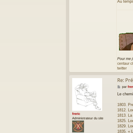
e
Au temps
r
i
c
Pour me j
centaur c
twitter
Re: Pré
M
par
frer
e
Le chemi
s
s
a
1803. Pr
g
1812. Lo
e
freric
1813. La 
Administrateur du site
1825. Lo
1829. Lo
1835. « L