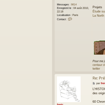
Messages :
9814
Projets
Enregistré le :
04 août 2010,
Étude su
22:18
Localisation :
Paris
La North
C
Contact :
o
n
t
a
c
t
e
r
f
r
e
r
Pour me j
i
centaur c
c
twitter
Re: Pré
M
par
frer
e
L’HISTO
s
des orig
s
a
g
60 Chrom
e
freric