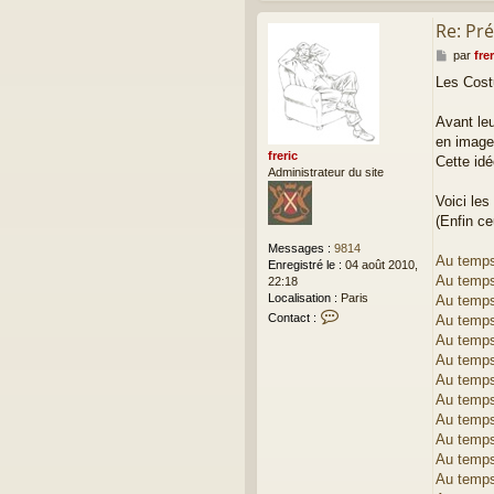
r
i
Re: Pré
c
M
par
frer
e
Les Cost
s
s
a
Avant leu
g
en images
e
freric
Cette idé
Administrateur du site
Voici les
(Enfin c
Messages :
9814
Au temps 
Enregistré le :
04 août 2010,
Au temps
22:18
Localisation :
Paris
Au temps
C
Contact :
Au temps
o
Au temps 
n
Au temps 
t
Au temps
a
c
Au temps 
t
Au temps
e
Au temps 
r
Au temps 
f
Au temps
r