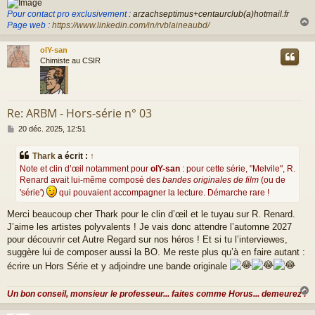
Pour contact pro exclusivement :
arzachseptimus+centaurclub(a)hotmail.fr
Page web :
https://www.linkedin.com/in/rvblaineaubd/
olY-san
t
Chimiste au CSIR
Re: ARBM - Hors-série n° 03
M
20 déc. 2025, 12:51
e
s
Thark
a écrit :
↑
s
Note et clin d’œil notamment pour
olY-san
: pour cette série, "Melvile", R.
a
Renard avait lui-même composé des
bandes originales de film
(ou de
g
e
'série')
qui pouvaient accompagner la lecture. Démarche rare !
Merci beaucoup cher Thark pour le clin d’œil et le tuyau sur R. Renard.
J’aime les artistes polyvalents ! Je vais donc attendre l’automne 2027
pour découvrir cet Autre Regard sur nos héros ! Et si tu l’interviewes,
suggère lui de composer aussi la BO. Me reste plus qu’à en faire autant :
écrire un Hors Série et y adjoindre une bande originale
Un bon conseil, monsieur le professeur... faites comme Horus... demeurez !