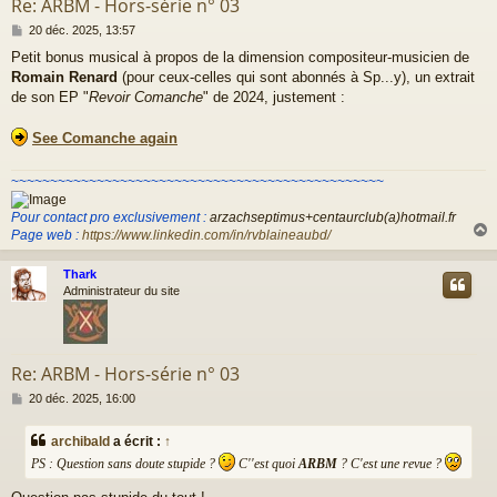
Re: ARBM - Hors-série n° 03
M
20 déc. 2025, 13:57
e
Petit bonus musical à propos de la dimension compositeur-musicien de
s
Romain Renard
(pour ceux-celles qui sont abonnés à Sp...y), un extrait
s
a
de son EP "
Revoir Comanche
" de 2024, justement :
g
e
See Comanche again
~~~~~~~~~~~~~~~~~~~~~~~~~~~~~~~~~~~~~~~~~~~~~~~~
Pour contact pro exclusivement :
arzachseptimus+centaurclub(a)hotmail.fr
Page web :
https://www.linkedin.com/in/rvblaineaubd/
Thark
t
Administrateur du site
Re: ARBM - Hors-série n° 03
M
20 déc. 2025, 16:00
e
s
archibald
a écrit :
↑
s
PS : Question sans doute stupide ?
C''est quoi
ARBM
? C'est une revue ?
a
g