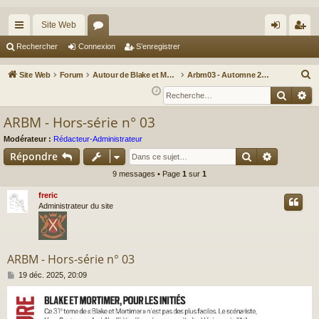
Site Web
cc
or
on
’e
Rechercher
Connexion
S’enregistrer
ès
u
ne
nr
R
Site Web
Forum
Autour de Blake et Mortimer : Le nouveau chapitre / Un autre regard sur Blake et Mortimer
Arbm03 - Automne 2027
ra
m
xi
eg
e
Reche
Re
c
pi
s
on
ist
ARBM - Hors-série n° 03
h
de
re
e
Modérateur :
Rédacteur-Administrateur
r
r
Rechercher
Recherch
Répondre
c
9 messages • Page
1
sur
1
h
freric
e
Administrateur du site
r
ARBM - Hors-série n° 03
M
19 déc. 2025, 20:09
e
s
s
a