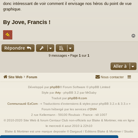
donc intéressant de voir comment il envisage nos héros du point de vue
graphique.
By Jove, Francis !
Répondre
t
9 messages • Page
1
sur
1
Aller à
Site Web
Forum
Nous contacter
Développé par
phpBB
® Forum Software © phpBB Limited
Style par
Arty
- phpBB 3.2 par MrGaby
Traduit par
phpBB-fr.com
Communauté EzCom
: « Traductions d'extensions & styles pour phpBB 3.2.x & 3.3.x »
Forum hébergé par les services d’
OVH
2 rue Kellermann - 59100 Roubaix - France - tél 1007
© 2010-2020 Site Web & forum Centaur Club non-officiels sur Blake & Mortimer, mis en ligne
le mercredi 4 aout 2010 à 22h10
Blake & Mortimer est une marque deposée © Dargaud / Editions Blake & Mortimer / Studio
Jacobs