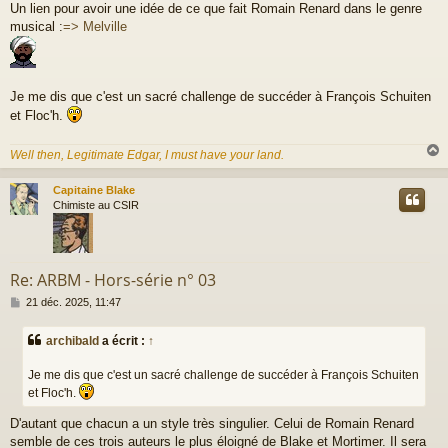
Un lien pour avoir une idée de ce que fait Romain Renard dans le genre
musical :
=> Melville
Je me dis que c'est un sacré challenge de succéder à François Schuiten
et Floc'h.
Well then, Legitimate Edgar, I must have your land.
Capitaine Blake
t
Chimiste au CSIR
Re: ARBM - Hors-série n° 03
M
21 déc. 2025, 11:47
e
s
archibald
a écrit :
↑
s
a
Je me dis que c'est un sacré challenge de succéder à François Schuiten
g
e
et Floc'h.
D'autant que chacun a un style très singulier. Celui de Romain Renard
semble de ces trois auteurs le plus éloigné de Blake et Mortimer. Il sera