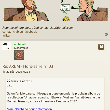
Pour me joindre taper : fred.centaurclub(a)gmail.com.
centaur club sur facebook
twitter
archibald
t
Modérateur
Re: ARBM - Hors-série n° 03
M
20 déc. 2025, 09:34
e
s
freric
a écrit :
↑
s
.../...
a
g
Selon l'article paru sur Kiosque.groupelemonde, le prochain album de
e
la collection "Un autre regard sur Blake et Mortimer" serait dessiné par
Romain Renard, et devrait paraître à l'automne 2027.
Merci Stéphane pour l'information.