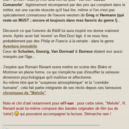
Comanche
", légitimement récompensé par des prix qui comptent dans le
métier, est une sacrée réussite qu'il faut lire, même si l'on n'est pas
spécialement connaisseur de l'oeuvre western de
Greg
et
Hermann
(qui
reste un MUST ; encore et toujours dans mes favoris du genre !)
...
Découvrir ce que l'univers de B&M lui aura inspiré me donne vraiment
envie. Après avoir fait 'revenir' un
Red Dust
âgé, il ne nous fera
probablement pas des
Philip et Francis à la retraite
- dans le genre
Aventure immobile
.
Ceux de
Schuiten, Gunzig, Van Dormael
&
Durieux
étaient eux aussi
marqués par l'âge...
J'espère que Romain Renard osera mettre en scène des
Blake et
Mortimer
en pleine forme, ce qui n'empêche pas d'insuffler la sérieuse
dimension psychologique qu'il maîtrise et affectionne.
Au même titre que le "suspense atmosphérique" et la "comédie
humaine", cela fait partie intégrante de ses récits depuis ses fameuses
chroniques de "Melvile"
.
Note et clin d’œil notamment pour
olY-san
: pour cette série, "Melvile", R.
Renard avait lui-même composé des
bandes originales de film
(ou de
'série')
qui pouvaient accompagner la lecture. Démarche rare !
~~~~~~~~~~~~~~~~~~~~~~~~~~~~~~~~~~~~~~~~~~~~~~~~