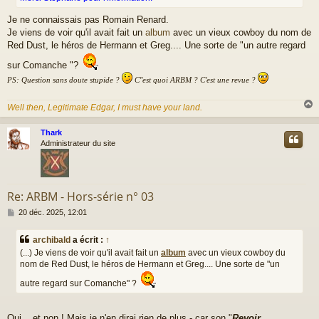
Je ne connaissais pas Romain Renard.
Je viens de voir qu'il avait fait un
album
avec un vieux cowboy du nom de
Red Dust, le héros de Hermann et Greg.... Une sorte de "un autre regard
sur Comanche "?
PS: Question sans doute stupide ?
C''est quoi ARBM ? C'est une revue ?
Well then, Legitimate Edgar, I must have your land.
Thark
t
Administrateur du site
Re: ARBM - Hors-série n° 03
M
20 déc. 2025, 12:01
e
s
archibald
a écrit :
↑
s
(...) Je viens de voir qu'il avait fait un
album
avec un vieux cowboy du
a
nom de Red Dust, le héros de Hermann et Greg.... Une sorte de "un
g
e
autre regard sur Comanche" ?
Oui... et non ! Mais je n'en dirai rien de plus - car son "
Revoir