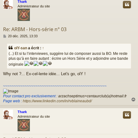
Thark
t
Administrateur du site
Re: ARBM - Hors-série n° 03
M
20 déc. 2025, 13:33
e
s
olY-san
a écrit :
↑
s
(...) Et si tu l’interviewes, suggère lui de composer aussi la BO. Me reste
a
plus qu’à en faire autant : écrire un Hors Série et y adjoindre une bande
g
e
originale
Why not ?... Ex-cel-lente idée... Let's go, olY !
~~~~~~~~~~~~~~~~~~~~~~~~~~~~~~~~~~~~~~~~~~~~~~~~
Pour contact pro exclusivement :
arzachseptimus+centaurclub(a)hotmail.fr
Page web :
https://www.linkedin.com/in/rvblaineaubd/
Thark
t
Administrateur du site