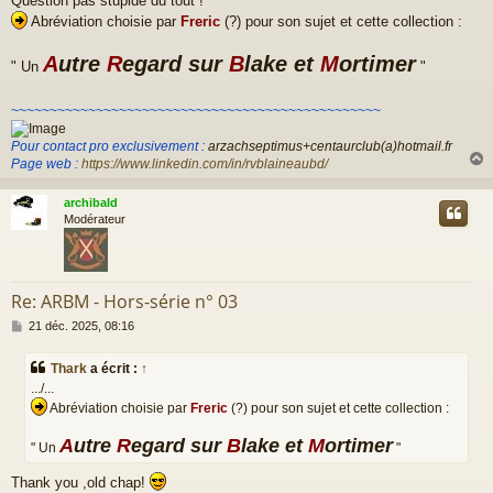
Question pas stupide du tout !
e
Abréviation choisie par
Freric
(?) pour son sujet et cette collection :
A
utre
R
egard sur
B
lake et
M
ortimer
" Un
"
~~~~~~~~~~~~~~~~~~~~~~~~~~~~~~~~~~~~~~~~~~~~~~~~
Pour contact pro exclusivement :
arzachseptimus+centaurclub(a)hotmail.fr
Page web :
https://www.linkedin.com/in/rvblaineaubd/
archibald
t
Modérateur
Re: ARBM - Hors-série n° 03
M
21 déc. 2025, 08:16
e
s
Thark
a écrit :
↑
s
.../...
a
g
Abréviation choisie par
Freric
(?) pour son sujet et cette collection :
e
A
utre
R
egard sur
B
lake et
M
ortimer
" Un
"
Thank you ,old chap!