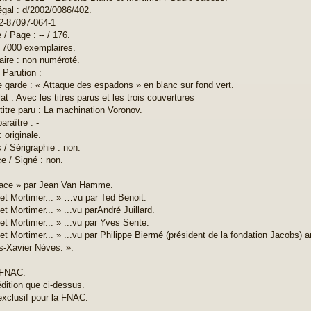
égal : d/2002/0086/402.
2-87097-064-1
/ Page : -- / 176.
: 7000 exemplaires.
ire : non numéroté.
 Parution :
 garde : « Attaque des espadons » en blanc sur fond vert.
t : Avec les titres parus et les trois couvertures
 titre paru : La machination Voronov.
paraître : -
: originale.
s / Sérigraphie : non.
e / Signé : non.
face » par Jean Van Hamme.
 et Mortimer... » …vu par Ted Benoit.
et Mortimer... » ...vu parAndré Juillard.
 et Mortimer... » ...vu par Yves Sente.
et Mortimer... » ...vu par Philippe Biermé (président de la fondation Jacobs) a
s-Xavier Nèves. ».
 FNAC:
ition que ci-dessus.
 exclusif pour la FNAC.