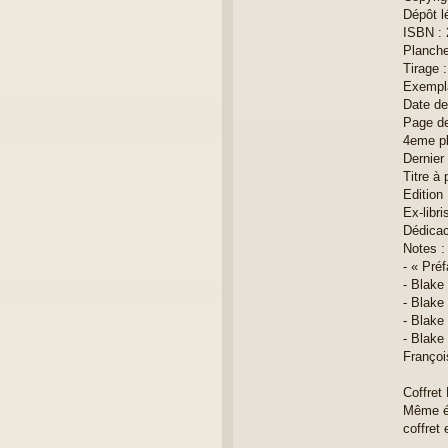
Dépôt l
ISBN : 
Planche 
Tirage 
Exempla
Date de
Page de
4eme pla
Dernier
Titre à 
Edition 
Ex-libri
Dédicac
Notes :
- « Pré
- Blake
- Blake 
- Blake
- Blake 
Françoi
Coffret
Même éd
coffret