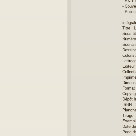
- SX-1 
- Couve
- Publi
intégra
Titre : 
Sous tit
Numéro 
Scénari
Dessina
Coloris
Lettrag
Editeur
Collecti
Imprime
Dimensi
Format 
Copyrig
Dépôt l
ISBN : 
Planche 
Tirage 
Exempla
Date de
Page de