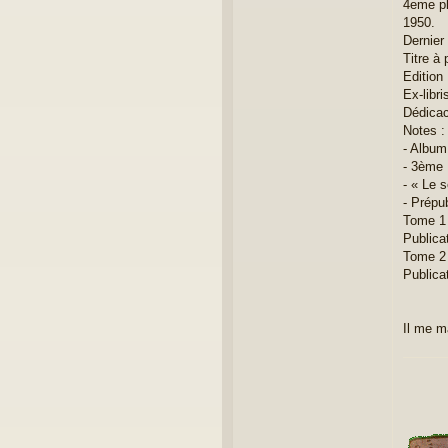
4eme pl
1950.
Dernier 
Titre à 
Edition 
Ex-libri
Dédicac
Notes :
- Album
- 3ème 
- « Le s
- Prépub
Tome 1 
Publica
Tome 2 
Publica
Il me ma