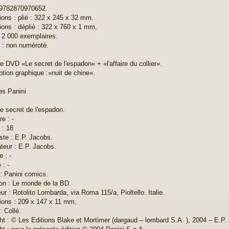
 9782870970652.
ons : plié : 322 x 245 x 32 mm.
ons : déplié : 322 x 760 x 1 mm.
: 2 000 exemplaires.
: non numéroté.
 le DVD «Le secret de l'espadon« + «l'affaire du collier».
ption graphique :»nuit de chine».
les Panini
Le secret de l'espadon.
re : -
 : 18
ste : E.P. Jacobs.
teur : E.P. Jacobs.
e : -
 : -
 : Panini comics.
ion : Le monde de la BD.
ur : Rotolito Lombarda, via Roma 115/a, Pioltello. Italie.
ons : 209 x 147 x 11 mm.
: Collé.
ht : © Les Editions Blake et Mortimer (dargaud – lombard S.A. ), 2004 – E.P.