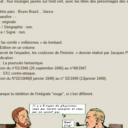
at : Aux losanges jaunes sur fond vert, avec les têtes des personnages des 
titre paru : Bruno Brazil....Vance.
paraître : -
: originale.
s / Sérigraphie : non.
e / Signé : non.
 fac-similé « millésimes » du lombard.
Edition en un volume.
ecret de l'espadon, les coulisses de l'histoire. » dossier réalisé par Jacques 
lication :
: La poursuite fantastique.
tion du n°01/1946 (26 septembre 1946) au n°49/1947.
: SX1 contre-attaque.
tion du N°02/1948(8 janvier 1948) au n° 02/1949 (13janvier 1949).
nque la réédition de l'intégrale "rouge", si c'est différent.