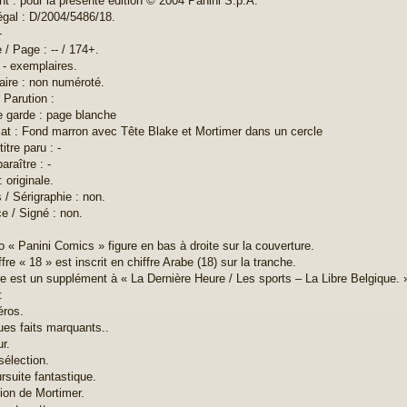
ht : pour la présente édition © 2004 Panini S.p.A.
égal : D/2004/5486/18.
-
 / Page : -- / 174+.
: - exemplaires.
ire : non numéroté.
 Parution :
 garde : page blanche
at : Fond marron avec Tête Blake et Mortimer dans un cercle
titre paru : -
paraître : -
: originale.
s / Sérigraphie : non.
e / Signé : non.
go « Panini Comics » figure en bas à droite sur la couverture.
ffre « 18 » est inscrit en chiffre Arabe (18) sur la tranche.
vre est un supplément à « La Dernière Heure / Les sports – La Libre Belgique. 
:
éros.
ues faits marquants..
ur.
sélection.
rsuite fantastique.
sion de Mortimer.