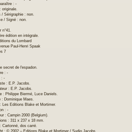
paraître : -
: originale.
s / Sérigraphie : non.
e / Signé : non.
r n°41.
re édition en intégrale.
ditions du Lombard
 avenue Paul-Henri Spaak
es 7
Le secret de l'espadon.
re : -
: -
ste : E.P. Jacobs.
teur : E.P. Jacobs.
te : Philippe Biermé, Luce Daniels.
e : Dominique Maes.
 : Les Editions Blake et Mortimer.
on : -
ur : Campin 2000 (Belgium).
ons : 311 x 237 x 18 mm.
: Cartonné, dos carré.
ht : © 2002 – Editions Blake et Mortimer / Sudio Jacobs.