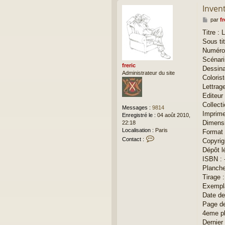
Invent
M
par
fr
e
Titre : 
s
Sous tit
s
a
Numéro 
g
Scénari
e
freric
Dessina
Administrateur du site
Colorist
Lettrage
Editeur
Collecti
Messages :
9814
Imprimeu
Enregistré le :
04 août 2010,
Dimensi
22:18
Localisation :
Paris
Format 
C
Contact :
Copyrig
o
Dépôt l
n
ISBN : 
t
Planche 
a
c
Tirage 
t
Exempla
e
Date de
r
Page de
f
4eme pl
r
e
Dernier 