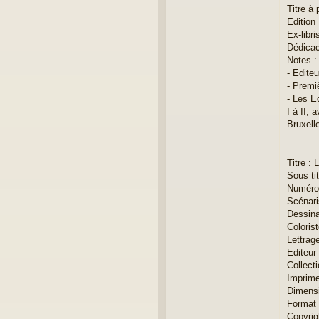
r
Titre à 
i
Edition 
c
Ex-libri
Dédicac
Notes :
- Editeu
- Premiè
- Les E
I à II,
Bruxell
Titre : 
Sous tit
Numéro 
Scénari
Dessina
Coloris
Lettrag
Editeur
Collecti
Imprime
Dimensi
Format 
Copyrig