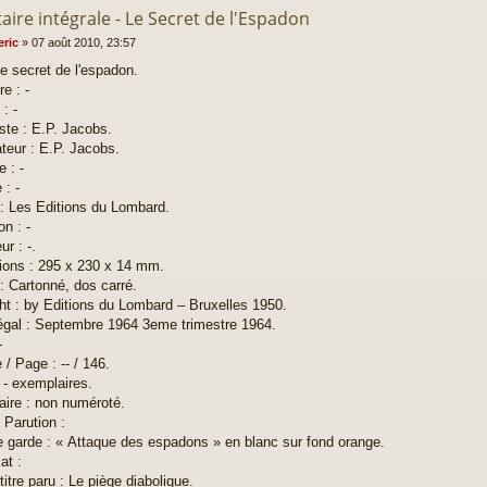
aire intégrale - Le Secret de l'Espadon
eric
»
07 août 2010, 23:57
Le secret de l'espadon.
re : -
: -
ste : E.P. Jacobs.
teur : E.P. Jacobs.
e : -
 : -
 : Les Editions du Lombard.
on : -
r : -.
ons : 295 x 230 x 14 mm.
: Cartonné, dos carré.
ht : by Editions du Lombard – Bruxelles 1950.
égal : Septembre 1964 3eme trimestre 1964.
-
/ Page : -- / 146.
: - exemplaires.
ire : non numéroté.
 Parution :
 garde : « Attaque des espadons » en blanc sur fond orange.
at :
titre paru : Le piège diabolique.