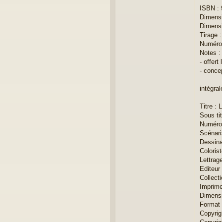
ISBN :
Dimensi
Dimensi
Tirage 
Numéro 
Notes :
- offert
- conce
intégra
Titre : 
Sous tit
Numéro
Scénari
Dessina
Colorist
Lettrage
Editeur
Collect
Imprime
Dimensi
Format 
Copyrig