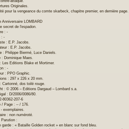
contre-attaque.
rtures Originales.
cité pour la vengeance du comte skarbeck, chapitre premier, en dernière page.
le Anniversaire LOMBARD
Le secret de l'espadon.
re : -
: -
ste : E.P. Jacobs.
teur : E.P. Jacobs.
te : Philippe Biermé, Luce Daniels.
e : Dominique Maes.
 : Les Editions Blake et Mortimer.
on : -
ur : PPO Graphic.
ons : 297 x 226 x 20 mm.
: Cartonné, dos toilé rouge.
ht : © 2006 – Editions Dargaud – Lombard s.a.
égal : D/2006/0086/80.
2-80362-207-6
/ Page : -- / 176.
: - exemplaires.
ire : non numéroté.
 Parution :
 garde : « Bataille Golden rocket » en blanc sur fond bleu.