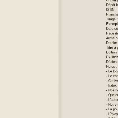
Copyrig
Dépôt l
ISBN : 
Planche
Tirage 
Exempla
Date de
Page de
4eme pl
Dernier 
Titre à 
Edition 
Ex-libri
Dédicac
Notes :
- Le lo
- Le chi
- Ce li
- Index 
- Nos h
- Quelq
- L'aute
- Notre 
- La pou
- L'éva