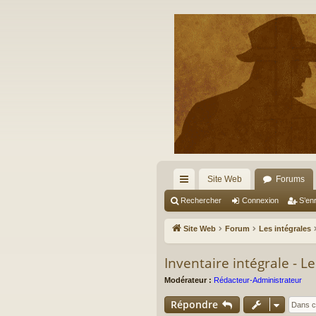
Site Web
Forums
cc
Rechercher
Connexion
S’enr
ès
Site Web
Forum
Les intégrales
ra
Inventaire intégrale - L
pi
Modérateur :
Rédacteur-Administrateur
de
Répondre