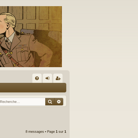
A
FA
on
’e
Q
ne
nr
Rechercher
Recherche avancée
xi
eg
on
ist
re
8 messages • Page
1
sur
1
r