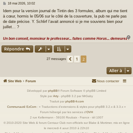
M
18 mai 2026, 10:02
e
Idem pour la version journal de Tintin des 3 formules, album qui me tient
s
à cœur, hormis le 05/06 sur le côté de la couverture, la pub ne parle pas
s
a
de date précise. Y. Schlirf l’avait annoncé si je me souviens bien pour
g
juillet… ?
e
Un bon conseil, monsieur le professeur... faites comme Horus... demeurez !
Répondre
t
1
Précédente
2
27 messages
Aller à
Site Web
Forum
Nous contacter
Développé par
phpBB
® Forum Software © phpBB Limited
Style par
Arty
- phpBB 3.2 par MrGaby
Traduit par
phpBB-fr.com
Communauté EzCom
: « Traductions d'extensions & styles pour phpBB 3.2.x & 3.3.x »
Forum hébergé par les services d’
OVH
2 rue Kellermann - 59100 Roubaix - France - tél 1007
© 2010-2020 Site Web & forum Centaur Club non-officiels sur Blake & Mortimer, mis en ligne
le mercredi 4 aout 2010 à 22h10