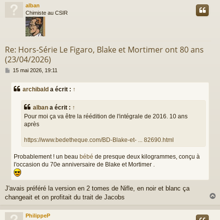
alban
t
Chimiste au CSIR
Re: Hors-Série Le Figaro, Blake et Mortimer ont 80 ans
(23/04/2026)
M
15 mai 2026, 19:11
e
s
archibald
a écrit :
↑
s
a
g
alban
a écrit :
↑
e
Pour moi ça va être la réédition de l'intégrale de 2016. 10 ans
après
https://www.bedetheque.com/BD-Blake-et- ... 82690.html
Probablement ! un beau
bébé
de presque deux kilogrammes, conçu à
l'occasion du 70e anniversaire de Blake et Mortimer .
J'avais préféré la version en 2 tomes de Nifle, en noir et blanc ça
changeait et on profitait du trait de Jacobs
PhilippeP
t