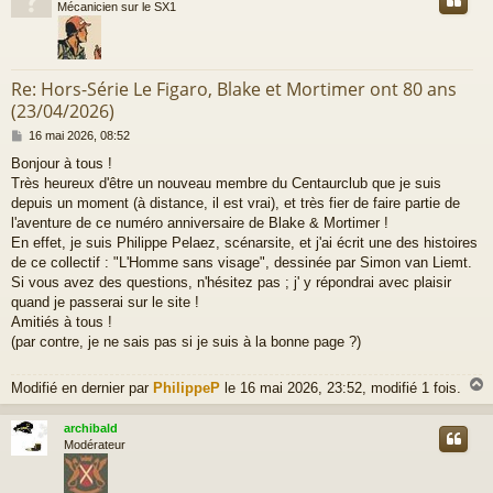
Mécanicien sur le SX1
Re: Hors-Série Le Figaro, Blake et Mortimer ont 80 ans
(23/04/2026)
M
16 mai 2026, 08:52
e
Bonjour à tous !
s
Très heureux d'être un nouveau membre du Centaurclub que je suis
s
a
depuis un moment (à distance, il est vrai), et très fier de faire partie de
g
l'aventure de ce numéro anniversaire de Blake & Mortimer !
e
En effet, je suis Philippe Pelaez, scénarsite, et j'ai écrit une des histoires
de ce collectif : "L'Homme sans visage", dessinée par Simon van Liemt.
Si vous avez des questions, n'hésitez pas ; j' y répondrai avec plaisir
quand je passerai sur le site !
Amitiés à tous !
(par contre, je ne sais pas si je suis à la bonne page ?)
Modifié en dernier par
PhilippeP
le 16 mai 2026, 23:52, modifié 1 fois.
archibald
t
Modérateur