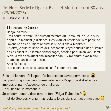
Re: Hors-Série Le Figaro, Blake et Mortimer ont 80 ans
(23/04/2026)
M
16 mai 2026, 14:49
e
s
PhilippeP
a écrit :
↑
s
Bonjour à tous !
a
Très heureux d'être un nouveau membre du Centaurclub que je suis
g
depuis un moment (à distance, il est vrai), et très fier de faire partie de
e
l'aventure de ce numéro anniversaire de Blake & Mortimer !
En effet, je suis Philippe Pelaez, scénariste, et j'ai écrit une des histoires
de ce collectif : "L'Homme sans visage", dessiné par Simon van Liemt.
Si vous avez des questions, n'hésitez pas ; j' y répondrai avec plaisir
quand je passerai sur le site !
Amitiés à tous !
(par contre, je ne sais pas si je suis à la bonne page ?)
Sois le bienvenu Philippe, très heureux de t'avoir parmi nous.
La question qui me vient immédiatement à l'esprit:ce doit être très
impressionnant d''accepter ce challenge.
As tu hésité un moment ?
Je présume que tu dois être un fan d'Edgar P Jacobs ?
.... et de Georges Franju mais cela tu le dis dans un
autre message
!
Well then, Legitimate Edgar, I must have your land.