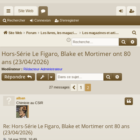
Site Web
cc
or
on
’e
Rechercher
Connexion
S’enregistrer
ès
u
ne
nr
R
Site Web
Forum
Les livres, les magazines et autres articles de presse
Les magazines et articles
ra
m
xi
eg
e
Reche
Re
c
pi
s
on
ist
Hors-Série Le Figaro, Blake et Mortimer ont 80
h
de
re
ans (23/04/2026)
e
r
r
Modérateur :
Rédacteur-Administrateur
c
Rechercher
Recherch
Répondre
h
1
Précédente
2
27 messages
e
r
alban
Chimiste au CSIR
Re: Hors-Série Le Figaro, Blake et Mortimer ont 80 ans
(23/04/2026)
M
14 mai 2026, 16:49