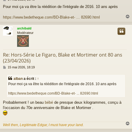
e
Pour moi ça va être la réédition de l'intégrale de 2016. 10 ans après
s
s
a
https://www.bedetheque.com/BD-Blake-et- ... 82690.html
g
e
archibald
t
Modérateur
Re: Hors-Série Le Figaro, Blake et Mortimer ont 80 ans
(23/04/2026)
M
15 mai 2026, 18:19
e
s
alban
a écrit :
↑
s
Pour moi ça va être la réédition de l'intégrale de 2016. 10 ans après
a
g
https://www.bedetheque.com/BD-Blake-et- ... 82690.html
e
Probablement ! un beau
bébé
de presque deux kilogrammes, conçu à
l'occasion du 70e anniversaire de Blake et Mortimer .
Well then, Legitimate Edgar, I must have your land.