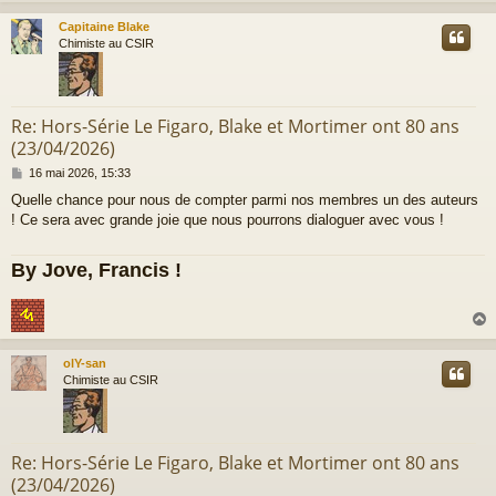
Capitaine Blake
t
Chimiste au CSIR
Re: Hors-Série Le Figaro, Blake et Mortimer ont 80 ans
(23/04/2026)
M
16 mai 2026, 15:33
e
Quelle chance pour nous de compter parmi nos membres un des auteurs
s
! Ce sera avec grande joie que nous pourrons dialoguer avec vous !
s
a
g
By Jove, Francis !
e
olY-san
t
Chimiste au CSIR
Re: Hors-Série Le Figaro, Blake et Mortimer ont 80 ans
(23/04/2026)