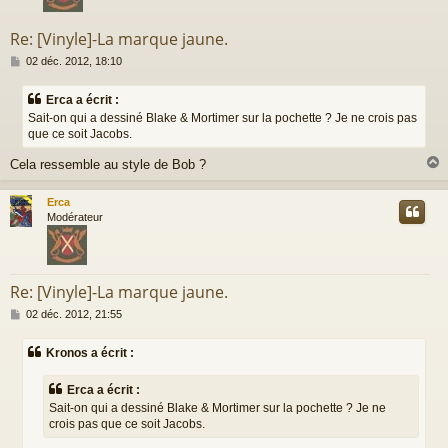
Re: [Vinyle]-La marque jaune.
M
02 déc. 2012, 18:10
e
s
Erca a écrit :
s
Sait-on qui a dessiné Blake & Mortimer sur la pochette ? Je ne crois pas
a
que ce soit Jacobs.
g
e
Cela ressemble au style de Bob ?
Erca
t
Modérateur
Re: [Vinyle]-La marque jaune.
M
02 déc. 2012, 21:55
e
s
Kronos a écrit :
s
a
g
Erca a écrit :
e
Sait-on qui a dessiné Blake & Mortimer sur la pochette ? Je ne
crois pas que ce soit Jacobs.