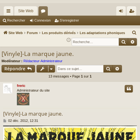
Site Web
cc
or
on
’e
Rechercher
Connexion
S’enregistrer
ès
u
ne
nr
R
Site Web
Forum
Les produits dérivés
Les adaptations phoniques
ra
m
xi
eg
e
Reche
Re
c
pi
s
on
ist
[Vinyle]-La marque jaune.
h
de
re
e
Modérateur :
Rédacteur-Administrateur
r
r
Rechercher
Recherch
Répondre
c
13 messages • Page
1
sur
1
h
freric
e
Administrateur du site
r
[Vinyle]-La marque jaune.
M
02 déc. 2012, 12:31
e
s
s
a