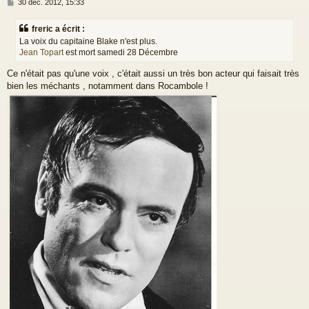
M
30 déc. 2012, 15:33
e
s
freric a écrit :
s
La voix du capitaine Blake n'est plus.
a
Jean Topart
est mort samedi 28 Décembre
g
e
Ce n'était pas qu'une voix , c'était aussi un très bon acteur qui faisait très
bien les méchants , notamment dans Rocambole !