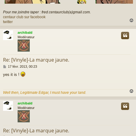
Pour me joindre taper : fred.centaurclub(a)gmail.com.
centaur club sur facebook
twitter
archibald
t
Modérateur
Re: [Vinyle]-La marque jaune.
M
17 févr. 2013, 00:23
e
yes it is !
s
s
a
g
Well then, Legitimate Edgar, I must have your land.
e
archibald
t
Modérateur
Re: [Vinyle]-La marque jaune.