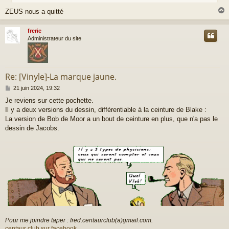
e
ZEUS nous a quitté
freric
t
Administrateur du site
Re: [Vinyle]-La marque jaune.
M
21 juin 2024, 19:32
e
Je reviens sur cette pochette.
s
Il y a deux versions du dessin, différentiable à la ceinture de Blake :
s
a
La version de Bob de Moor a un bout de ceinture en plus, que n'a pas le
g
dessin de Jacobs.
e
Pour me joindre taper : fred.centaurclub(a)gmail.com.
centaur club sur facebook