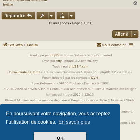
twitter
Répondre
t
13 messages • Page
1
sur
1
Aller à
Site Web
Forum
Nous contacter
Développé par
phpBB
® Forum Software © phpBB Limited
Style par
Arty
- phpBB 3.2 par MrGaby
Traduit par
phpBB-fr.com
Communauté EzCom
: « Traductions d'extensions & styles pour phpBB 3.2.x & 3.3.x »
Forum hébergé par les services d’
OVH
2 rue Kellermann - 59100 Roubaix - France - tél 1007
© 2010-2020 Site Web & forum Centaur Club non-officiels sur Blake & Mortimer, mis en ligne
le mercredi 4 aout 2010 à 22h10
Blake & Mortimer est une marque deposée © Dargaud / Editions Blake & Mortimer / Studio
Jacobs
Toutes les images incluses dans ces pages sont la propriété exclusive de leurs auteurs,
En poursuivant votre navigation, vous acceptez
ayant droits et/ou éditeurs.
l’utilisation de cookies.
En savoir plus
Elles ne sont ici qu'à titre de référence ou d'illustration. Si les propriétaires le désirent, elles
seront retirées immédiatement.
OK