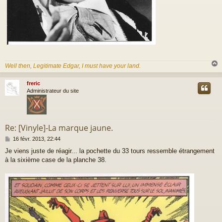
Well then, Legitimate Edgar, I must have your land.
freric
t
Administrateur du site
Re: [Vinyle]-La marque jaune.
M
16 févr. 2013, 22:44
e
Je viens juste de réagir... la pochette du 33 tours ressemble étrangement
s
à la sixième case de la planche 38.
s
a
g
e