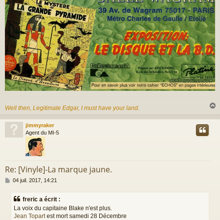
Well then, Legitimate Edgar, I must have your land.
jimmyraker
t
Agent du MI-5
Re: [Vinyle]-La marque jaune.
M
04 juil. 2017, 14:21
e
s
freric a écrit :
s
La voix du capitaine Blake n'est plus.
a
Jean Topart
est mort samedi 28 Décembre
g