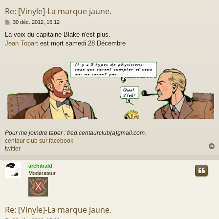
Re: [Vinyle]-La marque jaune.
M
30 déc. 2012, 15:12
e
La voix du capitaine Blake n'est plus.
s
Jean Topart
est mort samedi 28 Décembre
s
a
g
e
Pour me joindre taper : fred.centaurclub(a)gmail.com.
centaur club sur facebook
twitter
archibald
t
Modérateur
Re: [Vinyle]-La marque jaune.