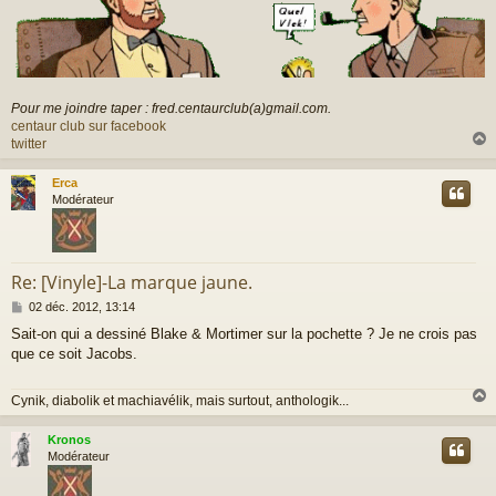
Pour me joindre taper : fred.centaurclub(a)gmail.com.
centaur club sur facebook
twitter
Erca
t
Modérateur
Re: [Vinyle]-La marque jaune.
M
02 déc. 2012, 13:14
e
Sait-on qui a dessiné Blake & Mortimer sur la pochette ? Je ne crois pas
s
que ce soit Jacobs.
s
a
g
Cynik, diabolik et machiavélik, mais surtout, anthologik...
e
Kronos
t
Modérateur