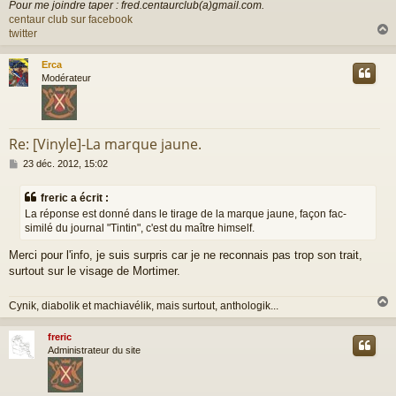
Pour me joindre taper : fred.centaurclub(a)gmail.com.
centaur club sur facebook
twitter
Erca
t
Modérateur
Re: [Vinyle]-La marque jaune.
M
23 déc. 2012, 15:02
e
s
freric a écrit :
s
La réponse est donné dans le tirage de la marque jaune, façon fac-
a
similé du journal "Tintin", c'est du maître himself.
g
e
Merci pour l'info, je suis surpris car je ne reconnais pas trop son trait,
surtout sur le visage de Mortimer.
Cynik, diabolik et machiavélik, mais surtout, anthologik...
freric
t
Administrateur du site