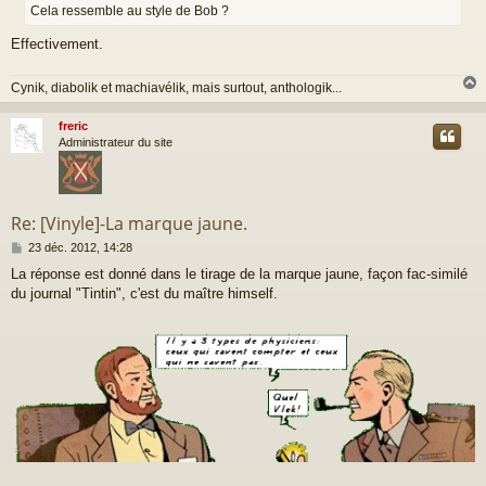
Cela ressemble au style de Bob ?
Effectivement.
Cynik, diabolik et machiavélik, mais surtout, anthologik...
freric
t
Administrateur du site
Re: [Vinyle]-La marque jaune.
M
23 déc. 2012, 14:28
e
La réponse est donné dans le tirage de la marque jaune, façon fac-similé
s
du journal "Tintin", c'est du maître himself.
s
a
g
e