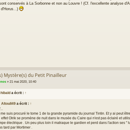
sont conservés à La Sorbonne et non au Louvre ! (Cf. l'excellente analyse d'
d'Horus...)
s) Mystère(s) du Petit Pinailleur
onos
»
21 mai 2020, 10:40
chibald
a écrit :
↑
Altoull49
a écrit :
↑
/...
 me suis procuré le tome 1 de la grande pyramide du journal Tintin. Et y ai peut être
 effet Olrik se promène de nuit dans le musée du Caire qui n'est pas éclairé et util
mpe électrique . Un peu plus loin il matraque le gardien et perd dans l'action ses " lu
us tard par Mortimer .