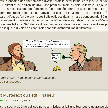
ie a entraîné des phénomènes d'offset. Mais le demi-format et l'aspect cursif de l'
ur autant d'une édition de luxe. Une première main a copié le texte puis ajouté 
. Des modifications ont également été apportées par une seconde main. Le text
tions rapprochent le texte du papyrus de celui de la vulgate - notre texte de réfé
ale -, d'autres l'en éloignent. Les traits obliques dans la marge correspondent à 
re fragment du même volumen (colonne IX), un delta signale en marge le 400e ver
pond en fait au v. 396 de la vulgate, les vers additionnels et omis devant être 
thèse que la division en chants était connue avant l'édition d'Aristarque.
oindre taper : fred.centaurclub(a)gmail.com.
lub sur facebook
s) Mystère(s) du Petit Pinailleur
onos
»
21 mai 2020, 10:38
ic, le seul problème est que notre ami Edgar a fait une tout petite gourance 