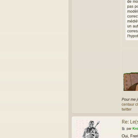
de mom
pas po
modèle
correc
médiév
un aut
corres
l'hypo
Pour me j
centaur c
twitter
Re: Le(
M
par
Kr
e
Oui, Frer
s