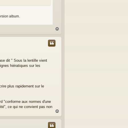
ersion album.
H
a
u
t
 dit " Sous la lentille vient
ignes hiératiques sur les
crire plus rapidement sur le
abord "conforme aux normes d'une
ité", ce qui ne convient pas non
H
a
u
t