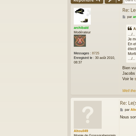
Re: Le
M
par
a
e
s
archibald
A
s
Modérateur
..../...
a
Je me
g
En ef
e
élect
Messages :
8725
Morti
Enregistré le :
30 août 2010,
..../...
08:37
Bien vu
Jacobs 
Voir le
Well the
Re: Le(
M
par
Alt
e
Nous som
s
s
a
Altoull49
g
Momie de Grossgrabenstein