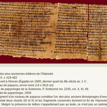
des plus anciennes éditions de l'Odyssée
X, v. 418-482
ert à Ghoran (Égypte) en 1900, dernier quart du IIIe siècle av. J.-C..
u de papyrus, encre noire (14 x 39,8 cm)
ut de papyrologie de la Sorbonne, P. Sorbonne inv. 2245, col. X, XI, XII.
itut de papyrologie, 2006
gment d'un rouleau de papyrus constitue l'un des plus anciens témoignages d'une 
tait deux chants (IX et X) et les fragments conservés donnent la fin de l'épisod
. Malgré la présence de lettres n'appartenant pas au texte, ce n'est pas un palim