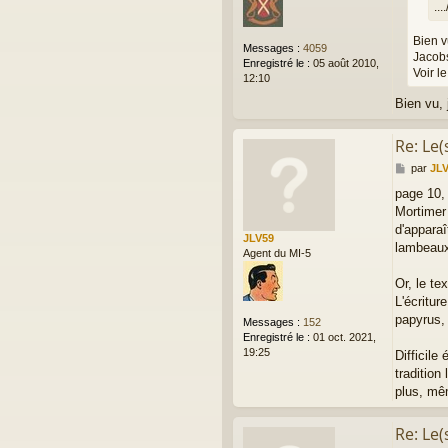
....
Bien v
Messages :
4059
Jacobs
Enregistré le :
05 août 2010,
Voir l
12:10
Bien vu, j
Re: Le(
M
par
JL
e
page 10,
s
Mortimer 
s
a
d'apparaî
JLV59
g
lambeaux 
Agent du MI-5
e
Or, le te
L'écritur
papyrus, 
Messages :
152
Enregistré le :
01 oct. 2021,
19:25
Difficile
tradition
plus, mê
Re: Le(