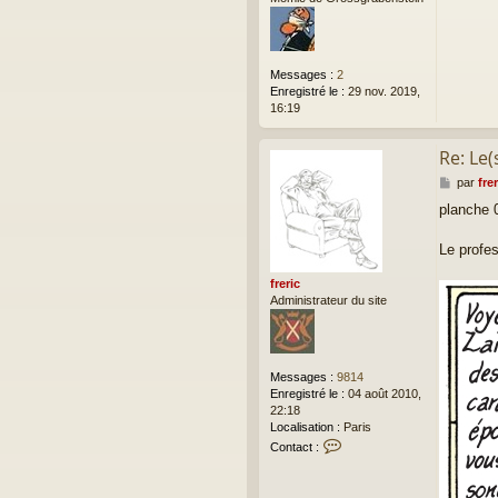
e
Messages :
2
Enregistré le :
29 nov. 2019,
16:19
Re: Le(
M
par
frer
e
planche 
s
s
a
Le profe
g
e
freric
Administrateur du site
Messages :
9814
Enregistré le :
04 août 2010,
22:18
Localisation :
Paris
C
Contact :
o
n
t