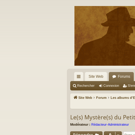
Site Web
Forums
cc
Rechercher
Connexion
S’enr
ès
Site Web
Forum
Les albums d'
ra
pi
Le(s) Mystère(s) du Petit
de
Modérateur :
Rédacteur-Administrateur
Répondre