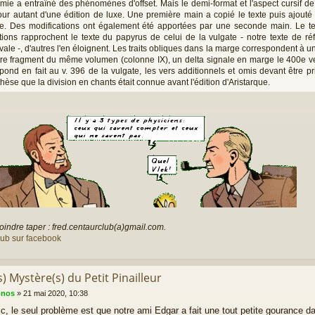
ie a entraîné des phénomènes d'offset. Mais le demi-format et l'aspect cursif de l'
ur autant d'une édition de luxe. Une première main a copié le texte puis ajouté 
. Des modifications ont également été apportées par une seconde main. Le text
tions rapprochent le texte du papyrus de celui de la vulgate - notre texte de réfé
ale -, d'autres l'en éloignent. Les traits obliques dans la marge correspondent à 
re fragment du même volumen (colonne IX), un delta signale en marge le 400e ver
pond en fait au v. 396 de la vulgate, les vers additionnels et omis devant être 
thèse que la division en chants était connue avant l'édition d'Aristarque.
oindre taper : fred.centaurclub(a)gmail.com.
lub sur facebook
s) Mystère(s) du Petit Pinailleur
onos
»
21 mai 2020, 10:38
ic, le seul problème est que notre ami Edgar a fait une tout petite gourance 