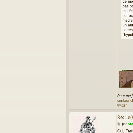
de mom
pas po
modèle
correc
médiév
un aut
corres
l'hypo
Pour me j
centaur c
twitter
Re: Le(
M
par
Kr
e
Oui, Frer
s