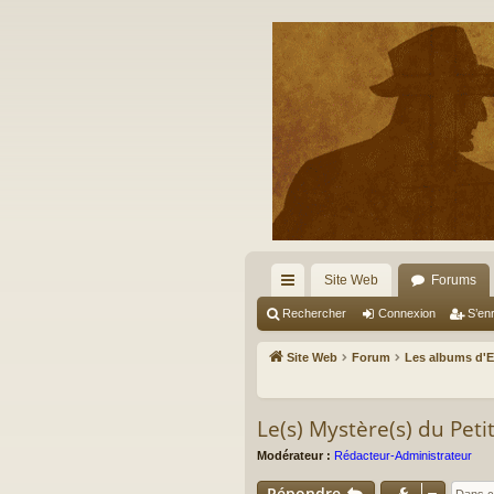
Site Web
Forums
cc
Rechercher
Connexion
S’enr
ès
Site Web
Forum
Les albums d'
ra
pi
Le(s) Mystère(s) du Petit
de
Modérateur :
Rédacteur-Administrateur
Répondre