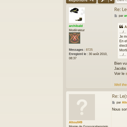
Re: Le
M
par
a
e
s
archibald
A
s
Modérateur
..../...
a
Je me
g
En ef
e
élect
Messages :
8725
Morti
Enregistré le :
30 août 2010,
..../...
08:37
Bien vu
Jacobs 
Voir le
Well the
Re: Le(
M
par
Alt
e
Nous som
s
s
a
Altoull49
g
Momie de Grossgrabenstein