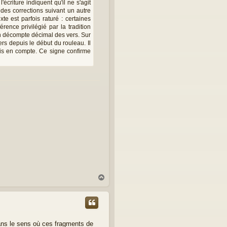
écriture indiquent qu'il ne s'agit
des corrections suivant un autre
e est parfois raturé : certaines
rence privilégié par la tradition
un décompte décimal des vers. Sur
s depuis le début du rouleau. Il
pris en compte. Ce signe confirme
H
a
u
t
dans le sens où ces fragments de