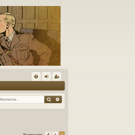
A
FA
on
’e
Q
ne
nr
Rechercher
Recherche avancée
xi
eg
on
ist
re
r
1
30 messages