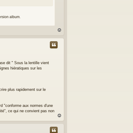
ersion album.
H
a
u
t
 dit " Sous la lentille vient
ignes hiératiques sur les
crire plus rapidement sur le
abord "conforme aux normes d'une
ité", ce qui ne convient pas non
H
a
u
t