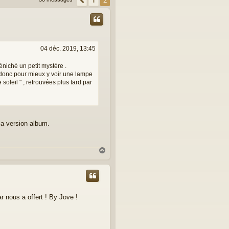
Précédente
2
04 déc. 2019, 13:45
éniché un petit mystère .
e donc pour mieux y voir une lampe
 soleil " , retrouvées plus tard par
la version album.
H
a
u
t
 nous a offert ! By Jove !