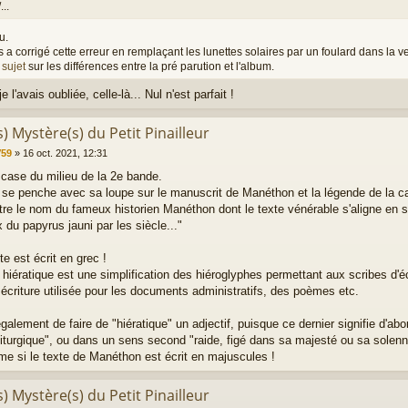
/...
u.
 a corrigé cette erreur en remplaçant les lunettes solaires par un foulard dans la v
e
sujet
sur les différences entre la pré parution et l'album.
e l'avais oubliée, celle-là... Nul n'est parfait !
s) Mystère(s) du Petit Pinailleur
V59
»
16 oct. 2021, 12:31
 case du milieu de la 2e bande.
se penche avec sa loupe sur le manuscrit de Manéthon et la légende de la case
tre le nom du fameux historien Manéthon dont le texte vénérable s'aligne en s
du papyrus jauni par les siècle..."
xte est écrit en grec !
e hiératique est une simplification des hiéroglyphes permettant aux scribes d'é
écriture utilisée pour les documents administratifs, des poèmes etc.
 également de faire de "hiératique" un adjectif, puisque ce dernier signifie d'
 liturgique", ou dans un sens second "raide, figé dans sa majesté ou sa solenn
me si le texte de Manéthon est écrit en majuscules !
s) Mystère(s) du Petit Pinailleur