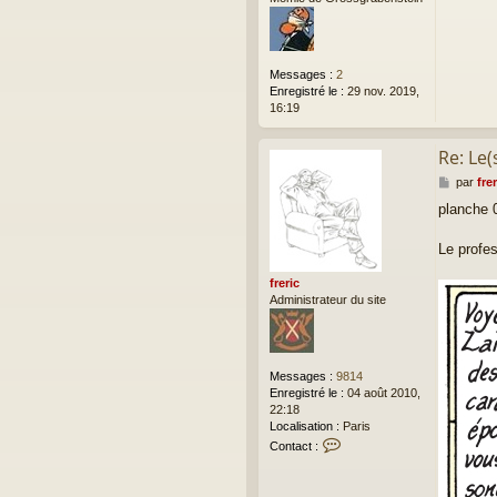
e
Messages :
2
Enregistré le :
29 nov. 2019,
16:19
Re: Le(
M
par
frer
e
planche 
s
s
a
Le profe
g
e
freric
Administrateur du site
Messages :
9814
Enregistré le :
04 août 2010,
22:18
Localisation :
Paris
C
Contact :
o
n
t