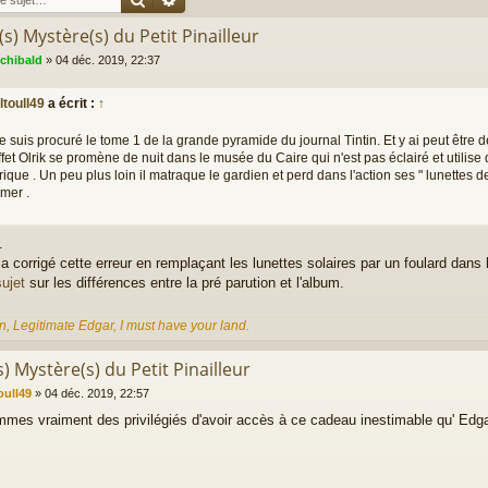
(s) Mystère(s) du Petit Pinailleur
rchibald
»
04 déc. 2019, 22:37
ltoull49
a écrit :
↑
 suis procuré le tome 1 de la grande pyramide du journal Tintin. Et y ai peut être d
fet Olrik se promène de nuit dans le musée du Caire qui n'est pas éclairé et utilis
rique . Un peu plus loin il matraque le gardien et perd dans l'action ses " lunettes de
mer .
.
a corrigé cette erreur en remplaçant les lunettes solaires par un foulard dans 
sujet
sur les différences entre la pré parution et l'album.
n, Legitimate Edgar, I must have your land.
s) Mystère(s) du Petit Pinailleur
oull49
»
04 déc. 2019, 22:57
mes vraiment des privilégiés d'avoir accès à ce cadeau inestimable qu' Edgar