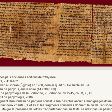
des plus anciennes éditions de l'Odyssée
X, v. 418-482
ert à Ghoran (Égypte) en 1900, dernier quart du IIIe siècle av. J.-C..
u de papyrus, encre noire (14 x 39,8 cm)
ut de papyrologie de la Sorbonne, P. Sorbonne inv. 2245, col. X, XI, XII.
itut de papyrologie, 2006
gment d'un rouleau de papyrus constitue l'un des plus anciens témoignages d'une 
tait deux chants (IX et X) et les fragments conservés donnent la fin de l'épisod
. Malgré la présence de lettres n'appartenant pas au texte, ce n'est pas un palim