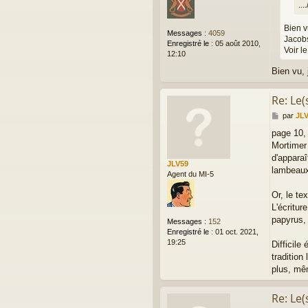
....
Bien v
Messages :
4059
Jacobs
Enregistré le :
05 août 2010,
Voir l
12:10
Bien vu, j
Re: Le(
M
par
JL
e
page 10,
s
Mortimer 
s
a
d'apparaî
JLV59
g
lambeaux 
Agent du MI-5
e
Or, le te
L'écritur
papyrus, 
Messages :
152
Enregistré le :
01 oct. 2021,
19:25
Difficile
tradition
plus, mê
Re: Le(