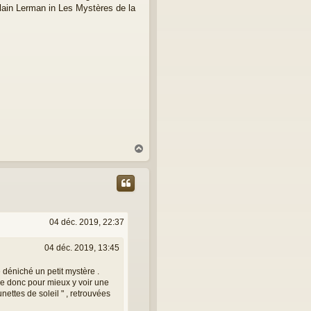
Alain Lerman in Les Mystères de la
H
a
u
t
04 déc. 2019, 22:37
04 déc. 2019, 13:45
 déniché un petit mystère .
ise donc pour mieux y voir une
nettes de soleil " , retrouvées