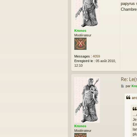
papyrus 
s
a
Chambre 
g
e
Kronos
Modérateur
Messages :
4059
Enregistré le :
05 août 2010,
12:10
Re: Le(
M
par
Kr
e
s
ar
s
a
g
e
....
Je
En
Kronos
la
Modérateur
pl