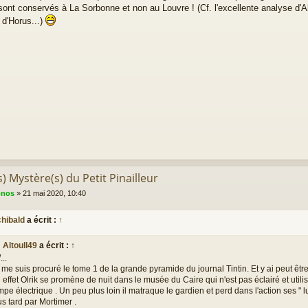
sont conservés à La Sorbonne et non au Louvre ! (Cf. l'excellente analyse d'
d'Horus...)
s) Mystère(s) du Petit Pinailleur
onos
»
21 mai 2020, 10:40
chibald
a écrit :
↑
Altoull49
a écrit :
↑
/...
 me suis procuré le tome 1 de la grande pyramide du journal Tintin. Et y ai peut être
 effet Olrik se promène de nuit dans le musée du Caire qui n'est pas éclairé et util
mpe électrique . Un peu plus loin il matraque le gardien et perd dans l'action ses " lu
us tard par Mortimer .