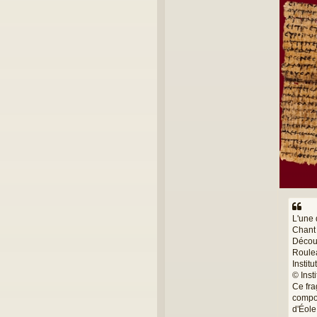
L'une 
Chant 
Découv
Roulea
Instit
© Inst
Ce fra
compor
d'Éole