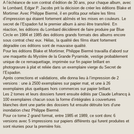
A l’échéance de son contrat d’édition de 30 ans, pour chaque album, avec
s
le Lombard, Edgar P. Jacobs prit la décision de créer les éditions Blake et
s
a
Mortimer. Avec Philippe Biermé, il en profita pour refaire les films
g
d’impression qui étaient fortement abîmés et les mises en couleurs. Le
e
secret de l’Espadon fut le premier album à ainsi être transféré. En
réaction, les éditions du Lombard décidèrent de faire produire par Blue
Circle en 1984 et 1985 des éditions grands formats des albums encore
sous contrat chez eux. Hélas, la qualité des films étant fortement
dégradée ces éditions sont de mauvaise qualité.
Pour les éditions Blake et Mortimer, Philippe Biermé travailla d’abord sur
une maquette du Mystère de la Grande Pyramide, vestige probablement
unique de ce remaquettage, imprimée sur fin papier brillant en
photogravure à plat et reliée dans un exemplaire vierge du Secret de
l’Espadon.
Après corrections et validations, elle donna lieu à l’impression de 2
versions : une à 2500 exemplaires sur papier mat, et une à 26
exemplaires plus quelques hors commerces sur papier brillant.
Les 2 tomes et leurs dossiers furent ensuite édités par Claude Lefrancq à
100 exemplaires chacun sous la forme d’intégrales à couvertures
blanches dont une partie des dossiers fut ensuite détruite lors d’une
inondation chez Philippe Biermé.
Pour ce tome 2 grand format, entre 1985 et 1989, ce sont donc 6
versions avec 5 impressions sur papiers différents qui furent produites et
sont réunies pour la première fois.