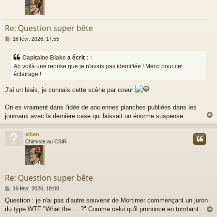
Re: Question super bête
M
16 févr. 2026, 17:55
e
s
Capitaine Blake
a écrit :
↑
s
Ah voilà une reprise que je n'avais pas identifiée ! Merci pour cet
a
éclairage !
g
e
J'ai un biais, je connais cette scène par coeur
On es vraiment dans l'idée de anciennes planches publiées dans les
journaux avec la dernière case qui laissait un énorme suspense.
alban
t
Chimiste au CSIR
Re: Question super bête
M
16 févr. 2026, 18:00
e
Question : je n'ai pas d'autre souvenir de Mortimer commençant un juron
s
du type WTF "What the ... ?" Comme celui qu'il prononce en tombant.
s
a