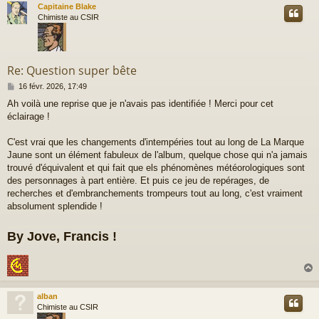
Capitaine Blake
t
Chimiste au CSIR
Re: Question super bête
M
16 févr. 2026, 17:49
e
Ah voilà une reprise que je n'avais pas identifiée ! Merci pour cet
s
éclairage !
s
a
g
C'est vrai que les changements d'intempéries tout au long de La Marque
e
Jaune sont un élément fabuleux de l'album, quelque chose qui n'a jamais
trouvé d'équivalent et qui fait que els phénomènes météorologiques sont
des personnages à part entière. Et puis ce jeu de repérages, de
recherches et d'embranchements trompeurs tout au long, c'est vraiment
absolument splendide !
By Jove, Francis !
alban
t
Chimiste au CSIR