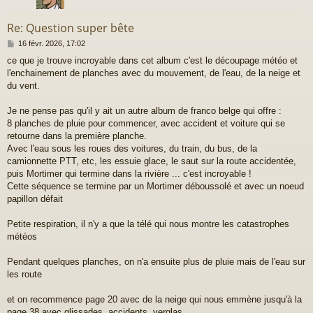
Re: Question super bête
M
16 févr. 2026, 17:02
e
ce que je trouve incroyable dans cet album c'est le découpage météo et
s
l'enchainement de planches avec du mouvement, de l'eau, de la neige et
s
a
du vent.
g
e
Je ne pense pas qu'il y ait un autre album de franco belge qui offre :
8 planches de pluie pour commencer, avec accident et voiture qui se
retourne dans la première planche.
Avec l'eau sous les roues des voitures, du train, du bus, de la
camionnette PTT, etc, les essuie glace, le saut sur la route accidentée,
puis Mortimer qui termine dans la rivière ... c'est incroyable !
Cette séquence se termine par un Mortimer déboussolé et avec un noeud
papillon défait
Petite respiration, il n'y a que la télé qui nous montre les catastrophes
météos
Pendant quelques planches, on n'a ensuite plus de pluie mais de l'eau sur
les route
et on recommence page 20 avec de la neige qui nous emmène jusqu'à la
page 38 avec glissades, accidents, verglas, ...