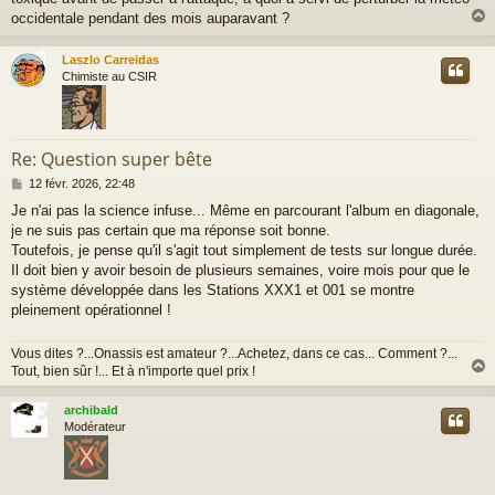
g
occidentale pendant des mois auparavant ?
e
Laszlo Carreidas
t
Chimiste au CSIR
Re: Question super bête
M
12 févr. 2026, 22:48
e
Je n'ai pas la science infuse... Même en parcourant l'album en diagonale,
s
je ne suis pas certain que ma réponse soit bonne.
s
a
Toutefois, je pense qu'il s'agit tout simplement de tests sur longue durée.
g
Il doit bien y avoir besoin de plusieurs semaines, voire mois pour que le
e
système développée dans les Stations XXX1 et 001 se montre
pleinement opérationnel !
Vous dites ?...Onassis est amateur ?...Achetez, dans ce cas... Comment ?...
Tout, bien sûr !... Et à n'importe quel prix !
archibald
t
Modérateur