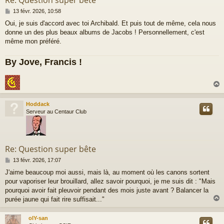
M
13 févr. 2026, 10:58
e
Oui, je suis d'accord avec toi Archibald. Et puis tout de même, cela nous
s
donne un des plus beaux albums de Jacobs ! Personnellement, c'est
s
a
même mon préféré.
g
e
By Jove, Francis !
Hoddack
t
Serveur au Centaur Club
Re: Question super bête
M
13 févr. 2026, 17:07
e
J'aime beaucoup moi aussi, mais là, au moment où les canons sortent
s
pour vaporiser leur brouillard, allez savoir pourquoi, je me suis dit : "Mais
s
a
pourquoi avoir fait pleuvoir pendant des mois juste avant ? Balancer la
g
purée jaune qui fait rire suffisait..."
e
olY-san
t