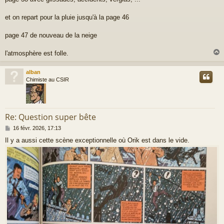
et on repart pour la pluie jusqu'à la page 46
page 47 de nouveau de la neige
l'atmosphère est folle.
alban
t
Chimiste au CSIR
Re: Question super bête
M
16 févr. 2026, 17:13
e
Il y a aussi cette scène exceptionnelle où Orik est dans le vide.
s
s
a
g
e