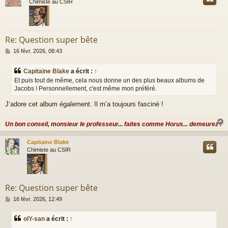
Chimiste au CSIR
Re: Question super bête
M
16 févr. 2026, 08:43
e
s
Capitaine Blake
a écrit :
↑
s
Et puis tout de même, cela nous donne un des plus beaux albums de
a
Jacobs ! Personnellement, c'est même mon préféré.
g
e
J’adore cet album également. Il m’a toujours fasciné !
Un bon conseil, monsieur le professeur... faites comme Horus... demeurez !
Capitaine Blake
t
Chimiste au CSIR
Re: Question super bête
M
16 févr. 2026, 12:49
e
s
olY-san
a écrit :
↑
s