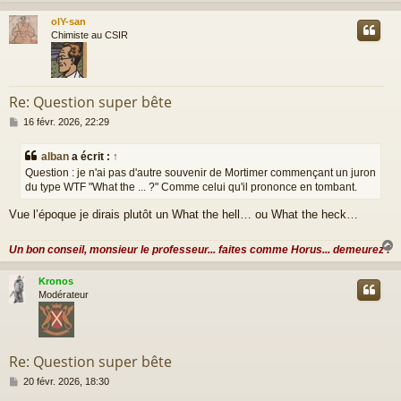
g
olY-san
e
t
Chimiste au CSIR
Re: Question super bête
M
16 févr. 2026, 22:29
e
s
alban
a écrit :
↑
s
Question : je n'ai pas d'autre souvenir de Mortimer commençant un juron
a
du type WTF "What the ... ?" Comme celui qu'il prononce en tombant.
g
e
Vue l’époque je dirais plutôt un What the hell… ou What the heck…
Un bon conseil, monsieur le professeur... faites comme Horus... demeurez !
Kronos
t
Modérateur
Re: Question super bête
M
20 févr. 2026, 18:30
e