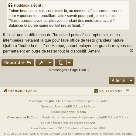
s
Hoddack
a écrit :
↑
s
J'aime beaucoup moi aussi, mais là, au moment où les canons sortent
a
pour vaporiser leur brouillard, allez savoir pourquoi, je me suis dit :
g
"Mais pourquoi avoir fait pleuvoir pendant des mois juste avant ?
e
Balancer la purée jaune qui fait rire suffisait..."
Il fallait que la diffusions du "brouillard poison" soit optimale, et les
intempéries n'étaient là que pour faire office de tests grandeur nature
Quitte à "foutre la m... " en Europe, autant eployer les grands moyens qui
permettaient en outre de tester tout le dispositif. Amen!
Répondre
t
15 messages • Page
1
sur
1
Aller à
Site Web
Forum
Nous contacter
Développé par
phpBB
® Forum Software © phpBB Limited
Style par
Arty
- phpBB 3.2 par MrGaby
Traduit par
phpBB-fr.com
Communauté EzCom
: « Traductions d'extensions & styles pour phpBB 3.2.x & 3.3.x »
Forum hébergé par les services d’
OVH
2 rue Kellermann - 59100 Roubaix - France - tél 1007
© 2010-2020 Site Web & forum Centaur Club non-officiels sur Blake & Mortimer, mis en ligne