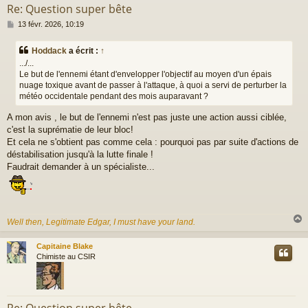
Re: Question super bête
M
13 févr. 2026, 10:19
e
s
Hoddack
a écrit :
↑
s
.../...
a
Le but de l'ennemi étant d'envelopper l'objectif au moyen d'un épais
g
nuage toxique avant de passer à l'attaque, à quoi a servi de perturber la
e
météo occidentale pendant des mois auparavant ?
A mon avis , le but de l'ennemi n'est pas juste une action aussi ciblée,
c'est la suprématie de leur bloc!
Et cela ne s'obtient pas comme cela : pourquoi pas par suite d'actions de
déstabilisation jusqu'à la lutte finale !
Faudrait demander à un spécialiste...
Well then, Legitimate Edgar, I must have your land.
Capitaine Blake
t
Chimiste au CSIR
Re: Question super bête