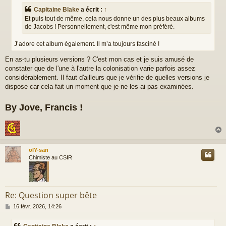
a
g
Capitaine Blake
a écrit :
↑
e
Et puis tout de même, cela nous donne un des plus beaux albums
de Jacobs ! Personnellement, c'est même mon préféré.
J’adore cet album également. Il m’a toujours fasciné !
En as-tu plusieurs versions ? C'est mon cas et je suis amusé de
constater que de l'une à l'autre la colonisation varie parfois assez
considérablement. Il faut d'ailleurs que je vérifie de quelles versions je
dispose car cela fait un moment que je ne les ai pas examinées.
By Jove, Francis !
olY-san
t
Chimiste au CSIR
Re: Question super bête
M
16 févr. 2026, 14:26
e
s