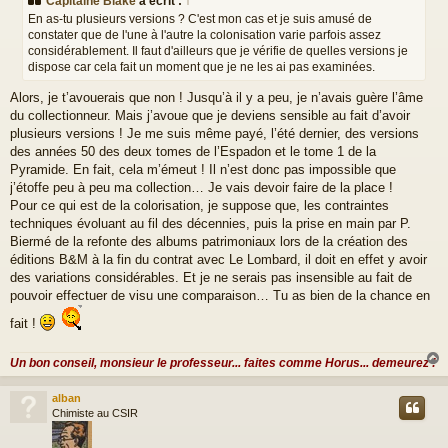
Capitaine Blake
a écrit :
↑
s
En as-tu plusieurs versions ? C'est mon cas et je suis amusé de
a
constater que de l'une à l'autre la colonisation varie parfois assez
g
considérablement. Il faut d'ailleurs que je vérifie de quelles versions je
e
dispose car cela fait un moment que je ne les ai pas examinées.
Alors, je t’avouerais que non ! Jusqu’à il y a peu, je n’avais guère l’âme
du collectionneur. Mais j’avoue que je deviens sensible au fait d’avoir
plusieurs versions ! Je me suis même payé, l’été dernier, des versions
des années 50 des deux tomes de l’Espadon et le tome 1 de la
Pyramide. En fait, cela m’émeut ! Il n’est donc pas impossible que
j’étoffe peu à peu ma collection… Je vais devoir faire de la place !
Pour ce qui est de la colorisation, je suppose que, les contraintes
techniques évoluant au fil des décennies, puis la prise en main par P.
Biermé de la refonte des albums patrimoniaux lors de la création des
éditions B&M à la fin du contrat avec Le Lombard, il doit en effet y avoir
des variations considérables. Et je ne serais pas insensible au fait de
pouvoir effectuer de visu une comparaison… Tu as bien de la chance en
fait !
Un bon conseil, monsieur le professeur... faites comme Horus... demeurez !
alban
t
Chimiste au CSIR