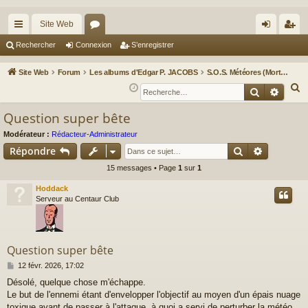
Site Web
cc
or
on
’e
Rechercher
Connexion
S’enregistrer
ès
u
ne
nr
Site Web
Forum
Les albums d'Edgar P. JACOBS
S.O.S. Météores (Mortimer à Paris)
ra
m
xi
eg
R
Recherche
Reche
e
pi
s
on
ist
Question super bête
c
de
re
h
Modérateur :
Rédacteur-Administrateur
r
Rechercher
Recherch
e
Répondre
r
15 messages • Page
1
sur
1
c
Hoddack
h
Serveur au Centaur Club
e
r
Question super bête
M
12 févr. 2026, 17:02
e
Désolé, quelque chose m'échappe.
s
Le but de l'ennemi étant d'envelopper l'objectif au moyen d'un épais nuage
s
a
toxique avant de passer à l'attaque, à quoi a servi de perturber la météo