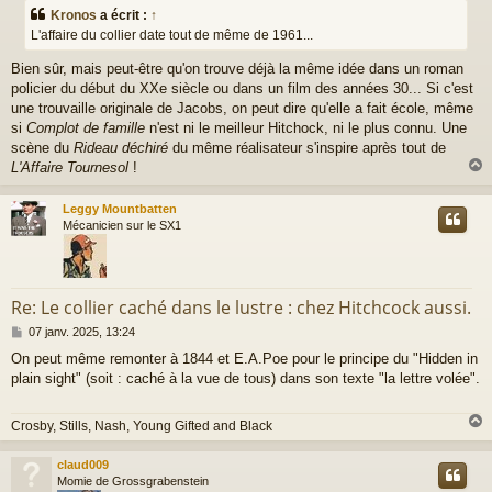
s
Kronos
a écrit :
↑
s
L'affaire du collier date tout de même de 1961...
a
g
Bien sûr, mais peut-être qu'on trouve déjà la même idée dans un roman
e
policier du début du XXe siècle ou dans un film des années 30... Si c'est
une trouvaille originale de Jacobs, on peut dire qu'elle a fait école, même
si
Complot de famille
n'est ni le meilleur Hitchock, ni le plus connu. Une
scène du
Rideau déchiré
du même réalisateur s'inspire après tout de
L'Affaire Tournesol
!
Leggy Mountbatten
t
Mécanicien sur le SX1
Re: Le collier caché dans le lustre : chez Hitchcock aussi.
M
07 janv. 2025, 13:24
e
On peut même remonter à 1844 et E.A.Poe pour le principe du "Hidden in
s
plain sight" (soit : caché à la vue de tous) dans son texte "la lettre volée".
s
a
g
Crosby, Stills, Nash, Young Gifted and Black
e
claud009
t
Momie de Grossgrabenstein