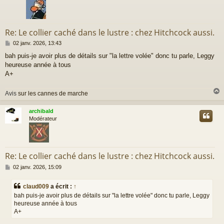
Re: Le collier caché dans le lustre : chez Hitchcock aussi.
M
02 janv. 2026, 13:43
e
bah puis-je avoir plus de détails sur "la lettre volée" donc tu parle, Leggy
s
heureuse année à tous
s
a
A+
g
e
Avis
sur les cannes de marche
archibald
t
Modérateur
Re: Le collier caché dans le lustre : chez Hitchcock aussi.
M
02 janv. 2026, 15:09
e
s
claud009
a écrit :
↑
s
bah puis-je avoir plus de détails sur "la lettre volée" donc tu parle, Leggy
a
heureuse année à tous
g
A+
e