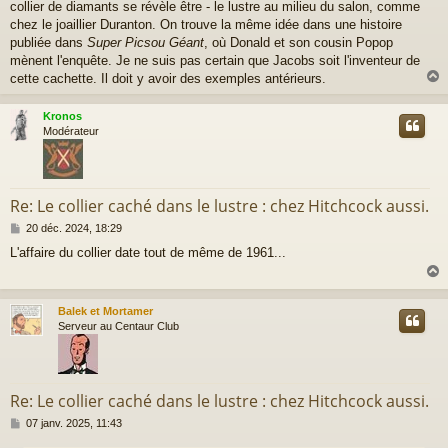
collier de diamants se révèle être - le lustre au milieu du salon, comme
s
a
chez le joaillier Duranton. On trouve la même idée dans une histoire
g
publiée dans
Super Picsou Géant
, où Donald et son cousin Popop
e
mènent l'enquête. Je ne suis pas certain que Jacobs soit l'inventeur de
cette cachette. Il doit y avoir des exemples antérieurs.
Kronos
t
Modérateur
Re: Le collier caché dans le lustre : chez Hitchcock aussi.
M
20 déc. 2024, 18:29
e
L'affaire du collier date tout de même de 1961...
s
s
a
g
Balek et Mortamer
e
t
Serveur au Centaur Club
Re: Le collier caché dans le lustre : chez Hitchcock aussi.
M
07 janv. 2025, 11:43
e