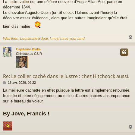
La
Lettre volée
est une célèbre nouvelle d'Edgar Allan Poe, parue en
décembre 1844.
Le chevalier Auguste Dupin (un Sherlock Holmes avant l'heure) la
découvre assez évidence , alors que les autres imaginaient qu'elle était
bien dissimulée .
Well then, Legitimate Edgar, I must have your land.
Capitaine Blake
t
Chimiste au CSIR
Re: Le collier caché dans le lustre : chez Hitchcock aussi.
M
16 avr. 2026, 09:22
e
La meilleure cachette en effet puisque la lettre est simplement retournée,
s
froissée et jetée négligemment au milieu d'autres papiers ans importance
s
a
sur le bureau du voleur.
g
e
By Jove, Francis !