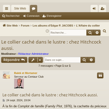
Site Web
cc
or
on
’e
Rechercher
Connexion
S’enregistrer
ès
u
ne
nr
Site Web
Forum
Les albums d'Edgar P. JACOBS
L'Affaire du collier
ra
m
xi
eg
R
Recherche
Reche
e
pi
s
on
ist
Le collier caché dans le lustre : chez Hitchcock
c
de
re
aussi.
h
r
e
Modérateur :
Rédacteur-Administrateur
r
Rechercher
Recherch
Répondre
c
7 messages • Page
1
sur
1
h
Balek et Mortamer
e
Serveur au Centaur Club
r
Le collier caché dans le lustre : chez Hitchcock aussi.
M
24 sept. 2024, 19:04
e
À la fin de
Complot de famille
(
Family Plot
, 1976), la cachette du précieux
s