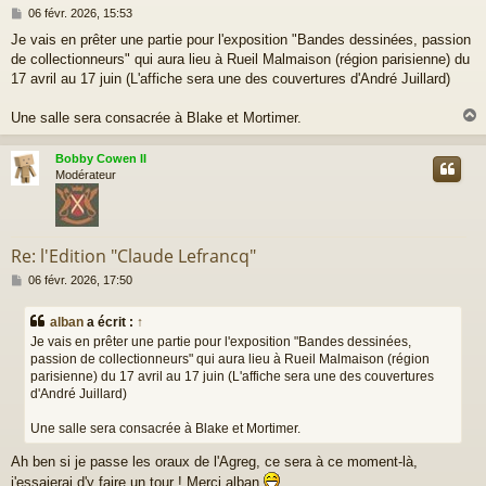
M
06 févr. 2026, 15:53
e
Je vais en prêter une partie pour l'exposition "Bandes dessinées, passion
s
de collectionneurs" qui aura lieu à Rueil Malmaison (région parisienne) du
s
a
17 avril au 17 juin (L'affiche sera une des couvertures d'André Juillard)
g
e
Une salle sera consacrée à Blake et Mortimer.
Bobby Cowen II
t
Modérateur
Re: l'Edition "Claude Lefrancq"
M
06 févr. 2026, 17:50
e
s
alban
a écrit :
↑
s
Je vais en prêter une partie pour l'exposition "Bandes dessinées,
a
passion de collectionneurs" qui aura lieu à Rueil Malmaison (région
g
parisienne) du 17 avril au 17 juin (L'affiche sera une des couvertures
e
d'André Juillard)
Une salle sera consacrée à Blake et Mortimer.
Ah ben si je passe les oraux de l'Agreg, ce sera à ce moment-là,
j'essaierai d'y faire un tour ! Merci alban