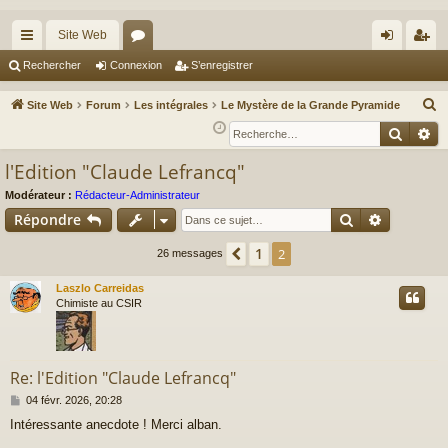
Site Web
cc
or
on
’e
Rechercher
Connexion
S’enregistrer
ès
u
ne
nr
R
Site Web
Forum
Les intégrales
Le Mystère de la Grande Pyramide
ra
m
xi
eg
e
Reche
Re
c
pi
s
on
ist
l'Edition "Claude Lefrancq"
h
de
re
e
Modérateur :
Rédacteur-Administrateur
r
r
Rechercher
Recherch
Répondre
c
1
Précédente
2
26 messages
h
e
Laszlo Carreidas
r
Chimiste au CSIR
Re: l'Edition "Claude Lefrancq"
M
04 févr. 2026, 20:28
e
Intéressante anecdote ! Merci alban.
s
s