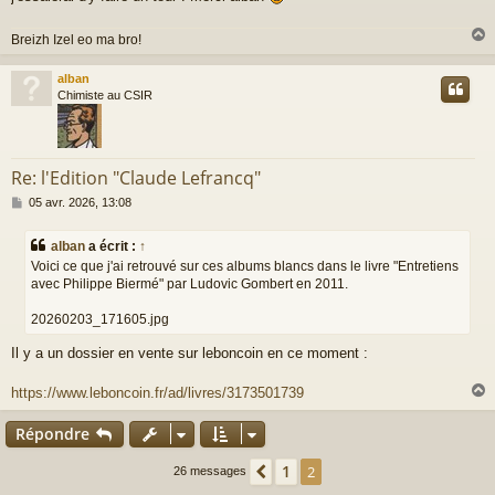
Breizh Izel eo ma bro!
alban
t
Chimiste au CSIR
Re: l'Edition "Claude Lefrancq"
M
05 avr. 2026, 13:08
e
s
alban
a écrit :
↑
s
Voici ce que j'ai retrouvé sur ces albums blancs dans le livre "Entretiens
a
avec Philippe Biermé" par Ludovic Gombert en 2011.
g
e
20260203_171605.jpg
Il y a un dossier en vente sur leboncoin en ce moment :
https://www.leboncoin.fr/ad/livres/3173501739
Répondre
t
1
Précédente
2
26 messages