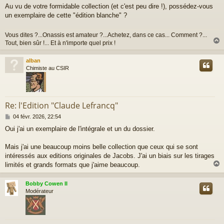
a
Au vu de votre formidable collection (et c'est peu dire !), possédez-vous
g
un exemplaire de cette "édition blanche" ?
e
Vous dites ?...Onassis est amateur ?...Achetez, dans ce cas... Comment ?...
Tout, bien sûr !... Et à n'importe quel prix !
alban
t
Chimiste au CSIR
Re: l'Edition "Claude Lefrancq"
M
04 févr. 2026, 22:54
e
Oui j'ai un exemplaire de l'intégrale et un du dossier.
s
s
a
Mais j'ai une beaucoup moins belle collection que ceux qui se sont
g
intéressés aux editions originales de Jacobs. J'ai un biais sur les tirages
e
limités et grands formats que j'aime beaucoup.
Bobby Cowen II
t
Modérateur