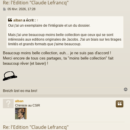
Re: l'Edition "Claude Lefrancq"
M
05 févr. 2026, 17:28
e
s
alban
a écrit :
↑
s
Oui j'ai un exemplaire de l'intégrale et un du dossier.
a
g
Mais j'ai une beaucoup moins belle collection que ceux qui se sont
e
intéressés aux editions originales de Jacobs. J'ai un biais sur les tirages
limités et grands formats que j'aime beaucoup.
Beaucoup moins belle collection, euh... je ne suis pas d'accord !
Merci encore de tous ces partages, ta "moins belle collection" fait
beaucoup rêver (et baver) !
Breizh Izel eo ma bro!
alban
t
Chimiste au CSIR
Re: l'Edition "Claude Lefrancq"